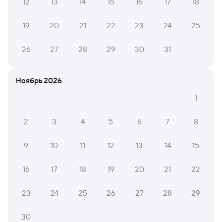
12
13
14
15
16
17
18
Выберите дату
19
20
21
22
23
24
25
Найдём билет на поезд за вас
26
27
28
29
30
31
Даже если сейчас нет мест
Искать билеты
Ноябрь 2026
1
Отели в Ташкенте
Все
2
3
4
5
6
7
8
Путешественникам нравятся эти варианты
9
10
11
12
13
14
15
16
17
18
19
20
21
22
9,2
8,7
9,2
23
24
25
26
27
28
29
Мини-отель
Отель
Express Tashkent
Dıamond Tashkent
Отель
30
Hotel&Spa By Avant
(Даймонд Ташкент)