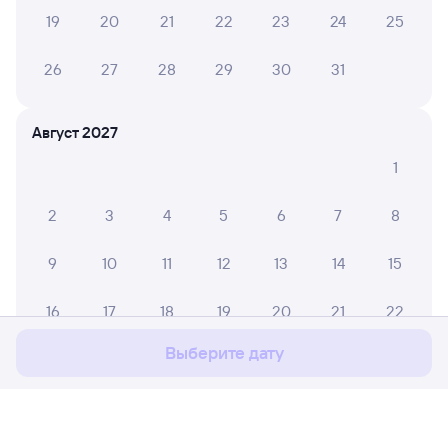
19
20
21
22
23
24
25
26
27
28
29
30
31
Август 2027
1
2
3
4
5
6
7
8
9
10
11
12
13
14
15
Мы используем cookies для более удобной работы
с сайтом.
Подробнее
16
17
18
19
20
21
22
Соглашаюсь
Выберите дату
23
24
25
26
27
28
29
30
31