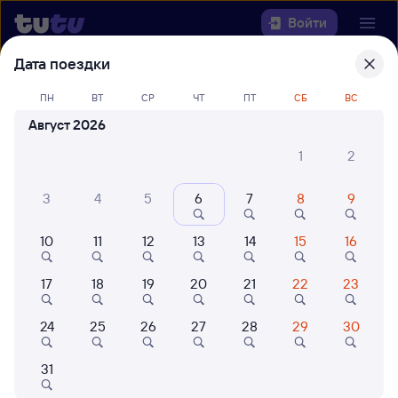
Войти
Дата поездки
Выберите день, чтобы найти
ж/д
ПН
ВТ
СР
ЧТ
ПТ
СБ
ВС
билеты Китаб — Ташкент Пасс
Август 2026
Центр.
1
2
22 года работаем для вас
42 млн путешествуют с на
Откуда
3
4
5
6
7
8
9
Куда
10
11
12
13
14
15
16
Когда
17
18
19
20
21
22
23
Кто едет
24
25
26
27
28
29
30
31
Найти поезда