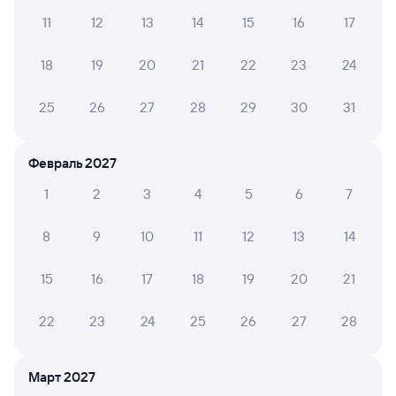
Онлайн-возврат билетов без очереди в кассу
11
12
13
14
15
16
17
Выбор любимых мест на схемах вагонов
18
19
20
21
22
23
24
Подробные ответы на вопросы о поездке или
покупке
25
26
27
28
29
30
31
СМС-сопровождение до посадки в поезд
Февраль 2027
Оформление без регистрации на сайте
1
2
3
4
5
6
7
Частые вопросы
8
9
10
11
12
13
14
Что нужно, чтобы сесть в поезд?
15
16
17
18
19
20
21
Как поменять билет на другую дату или
на другой поезд?
22
23
24
25
26
27
28
Как вернуть билет?
Что делать, если ошибся при вводе данных
Март 2027
пассажира?