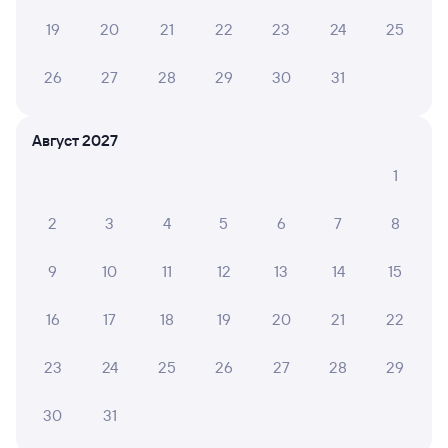
2 107 рублей, в купейном вагоне примерно
19
20
21
22
23
24
25
2 682 рубля.
Инструкция по приобретению билетов
26
27
28
29
30
31
Способы оплаты
Правила работы сервиса
А ещё здесь можно найти
Август 2027
Обратные билеты из Кисловодска в Сочи
1
Отели Сочи
2
3
4
5
6
7
8
Расписание поездов до Сочи
9
10
11
12
13
14
15
Вокзал Кисловодск
16
17
18
19
20
21
22
Аренда авто в Сочи
23
24
25
26
27
28
29
30
31