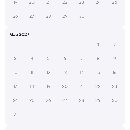
19
20
21
22
23
24
25
26
27
28
29
30
Частые вопросы
Что нужно, чтобы сесть в поезд?
Май 2027
Как поменять билет на другую дату или
1
2
на другой поезд?
Как вернуть билет?
3
4
5
6
7
8
9
Что делать, если ошибся при вводе данных
10
11
12
13
14
15
16
пассажира?
Как перевезти животное в поезде?
17
18
19
20
21
22
23
Как получить отчетные документы для
бухгалтерии?
24
25
26
27
28
29
30
Что делать, если оплата не проходит?
31
Проверьте актуальное расписание рейсов РЖД