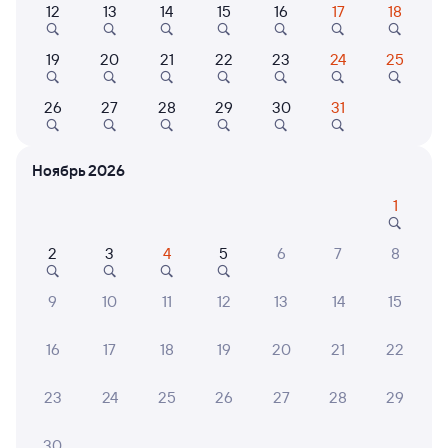
12
13
14
15
16
17
18
Найдём билет на поезд за вас
Даже если сейчас нет мест
19
20
21
22
23
24
25
26
27
28
29
30
31
Искать билеты
Отели в Сочи
Ноябрь 2026
Все
Путешественникам нравятся эти варианты
1
2
3
4
5
6
7
8
9
10
11
12
13
14
15
7,7
8,5
Отель
Отель
Отель
16
17
18
19
20
21
22
Оздоровительный
Отель Сочи Галерея
Мига
комплекс «Дивный»
Парк
23
24
25
26
27
28
29
1 ⁠999 ⁠₽
5 ⁠944 ⁠₽
5 ⁠000
30