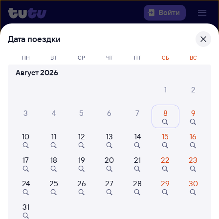
Войти
Дата поездки
Выберите день, чтобы найти
ж/д
билеты Кисловодск — Сочи
ПН
ВТ
СР
ЧТ
ПТ
СБ
ВС
Август 2026
22 года работаем для вас
42 млн путешествуют с на
1
2
Откуда
3
4
5
6
7
8
9
Куда
10
11
12
13
14
15
16
Когда
17
18
19
20
21
22
23
Кто едет
24
25
26
27
28
29
30
Найти поезда
31