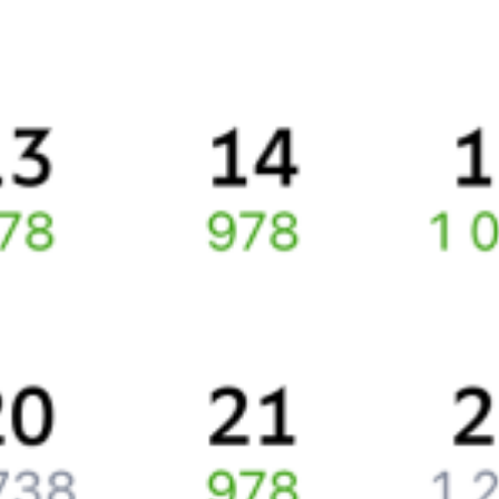
Правила работы сервиса
Какие документы нужны для поездок в СНГ
Про расписание Кишинэу Центр — Сочи
По данному маршруту курсирует 0 поездов.
Ищете как добраться из
Кишинёва
до
Сочи
или как доехать на
поезде?
Спешите заказать и купить железнодорожный билет по
маршруту
Кишинёв
–
Сочи
через интернет прямо сейчас.
Путешественникам
Справочная
Путеводитель по странам
Бонусная программа
Подарочные сертификаты