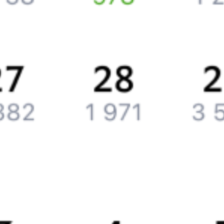
Компания
История Туту.ру
Вакансии
Обратная связь
Контактная информация
Партнерам
Реклама на Туту.ру
Партнерская программа
Загрузите в
App Store
Загрузите в
Google Play
Загрузите в