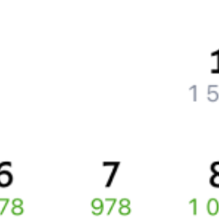
Что нужно, чтобы сесть в поезд?
Как поменять билет на другую дату или на другой поезд?
Как вернуть билет?
Что делать, если ошибся при вводе данных пассажира?
Как перевезти животное в поезде?
Как получить отчетные документы для бухгалтерии?
Что делать, если оплата не проходит?
Билеты РЖД
Вы можете заказать электронный жд билет и
железнодорожный билет на бланке РЖД.
Если вас интересует цена билета на поезд от
Кишинёва
до
Сочи
,
то укажите дату поездки. При этом вы увидите стоимость
билетов во всех доступных вагонах (плацкарт, купе и др.)
и сможете купить жд билеты
Кишинёв
–
Сочи
онлайн.
Инструкция по приобретению билетов
Способы оплаты