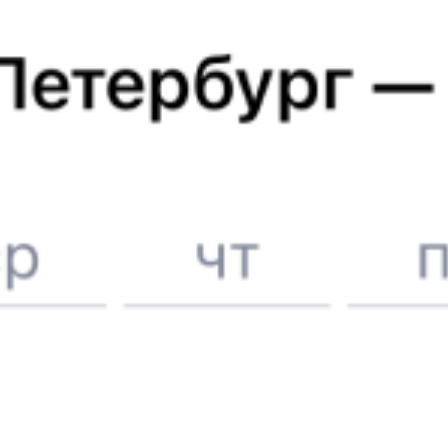
Расписание поездов до
Сочи
Отели в Сочи
Поддержка 24/7 на Туту
6 причин купить ж/д билеты именно здесь
Онлайн-покупка за 4 минуты
Онлайн-возврат билетов без очереди в кассу
Выбор любимых мест на схемах вагонов
Подробные ответы на вопросы о поездке или покупке
СМС-сопровождение до посадки в поезд
Оформление без регистрации на сайте
Частые вопросы