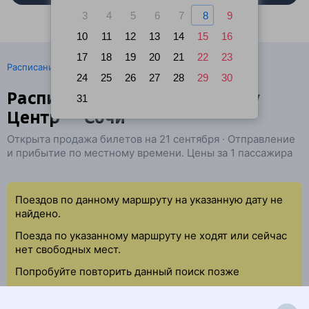
3
4
5
6
7
8
9
10
11
12
13
14
15
16
17
18
19
20
21
22
23
·
Расписание поездов
Ж/д билеты Кишинёв → Сочи
24
25
26
27
28
29
30
Расписание поездов Кишинэу
31
Центр — Сочи
Открыта продажа билетов на 21 сентября · Отправление
и прибытие по местному времени. Цены за 1 пассажира
Поездов по данному маршруту на указанную дату не
найдено.
Поезда по указанному маршруту не ходят или сейчас
нет свободных мест.
Попробуйте повторить данный поиск позже