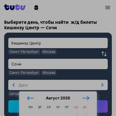
!
!
Выберите день, чтобы найти
ж/д билеты
Кишинэу Центр — Сочи
Санкт-Петербург
Москва
Санкт-Петербург
Москва
сегодня
завтра
послезавтра
Август 2026
Найти ж/д билеты
ПН
ВТ
СР
ЧТ
ПТ
СБ
ВС
1
2