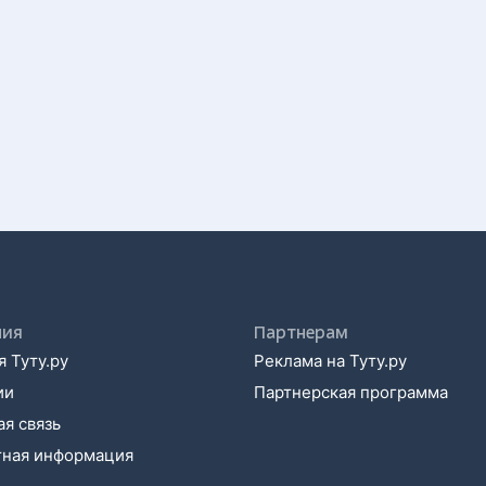
ния
Партнерам
 Туту.ру
Реклама на Туту.ру
ии
Партнерская программа
я связь
тная информация