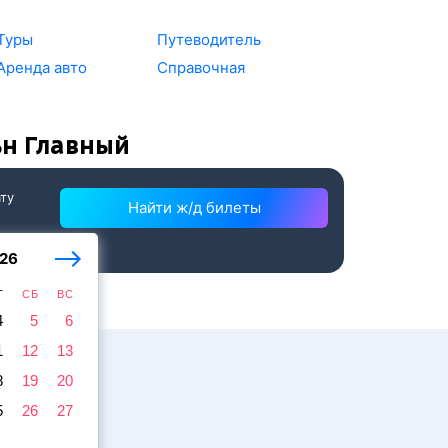
Туры
Путеводитель
Аренда авто
Справочная
ьн Главный
ату
Найти ж/д билеты
26
Т
СБ
ВС
4
5
6
1
12
13
8
19
20
5
26
27
ажира