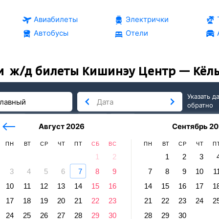
Авиабилеты
Электрички
Автобусы
Отели
и
ж/д билеты Кишинэу Центр — Кёл
Указать д
обратно
тербург
сегодня
завтра
Август 2026
Сентябрь 20
послезавтра
ПН
ВТ
СР
ЧТ
ПТ
СБ
ВС
ПН
ВТ
СР
ЧТ
П
1
2
1
2
3
3
4
5
6
7
8
9
7
8
9
10
1
н
10
11
12
13
14
15
16
14
15
16
17
1
эу Центр — Кёльн Главный
17
18
19
20
21
22
23
21
22
23
24
2
правление и прибытие по местному времени. Цены за 1 пасс
24
25
26
27
28
29
30
28
29
30