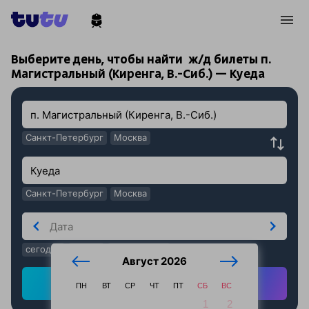
!
!
Выберите день, чтобы найти
ж/д билеты п.
Магистральный (Киренга, В.-Сиб.) — Куеда
Санкт-Петербург
Москва
Санкт-Петербург
Москва
сегодня
завтра
послезавтра
Август 2026
Найти ж/д билеты
ПН
ВТ
СР
ЧТ
ПТ
СБ
ВС
1
2