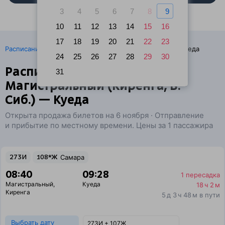
3
4
5
6
7
8
9
10
11
12
13
14
15
16
17
18
19
20
21
22
23
·
Расписание поездов
Ж/д билеты Магистральный → Куеда
24
25
26
27
28
29
30
Расписание поездов п.
31
Магистральный (Киренга, В.-
Сиб.) — Куеда
Открыта продажа билетов на 6 ноября · Отправление
и прибытие по местному времени. Цены за 1 пассажира
273И
108*Ж
Самара
08:40
09:28
1 пересадка
Магистральный
,
Куеда
18 ч 2 м
Киренга
5 д 3 ч 48 м в пути
Выбрать дату
273И + 107Ж