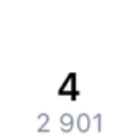
Обратная связь
Контактная информация
Партнерам
Реклама на Туту.ру
Партнерская программа
Загрузите в
App Store
Загрузите в
Google Play
Загрузите в
AppGallery
Загрузите в
RuStore