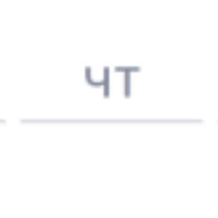
091И
107Е
20:59
06:00
1 пересадка
Магистральный
,
Куеда
17 ч 50 м
Киренга
3 д 12 ч 1 м в пути
Выбрать дату
091И + 107Е
12 259 ₽
поездки
от
091И
277Е
20:59
05:31
1 пересадка
Магистральный
,
Куеда
18 ч 10 м
Киренга
3 д 11 ч 32 м в пути
Выбрать дату
091И + 277Е
10 811 ₽
поездки
от