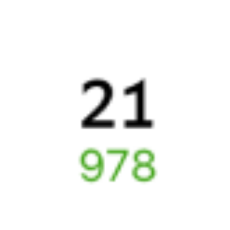
Частые вопросы
Что нужно, чтобы сесть в поезд?
Как поменять билет на другую дату или на другой поезд?
Как вернуть билет?
Что делать, если ошибся при вводе данных пассажира?
Как перевезти животное в поезде?
Как получить отчетные документы для бухгалтерии?
Что делать, если оплата не проходит?
Билеты РЖД
Вы можете заказать электронный жд билет и
железнодорожный билет на бланке РЖД.
Если вас интересует цена билета на поезд от
Магистрального
до
Куеды
, то укажите дату поездки. При этом вы увидите