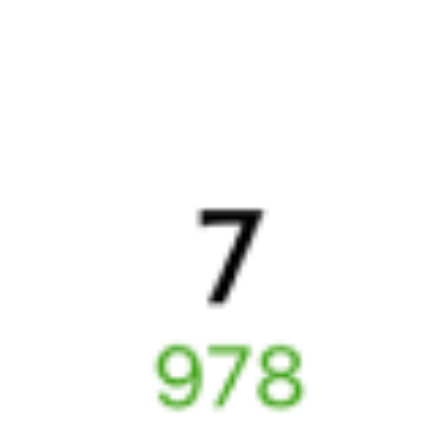
22:12
10:32
1 пересадка
Магистральный
,
Куеда
18 ч 32 м
Киренга
3 д 15 ч 20 м в пути
Выбрать дату
347Н + 081И
3 836 ₽
поездки
от
Найдём билет на поезд за вас
Даже если сейчас нет мест
Искать билеты
Узнайте расписание движения пассажирских поездов РЖД
из Магистрального в Куеду. Будьте внимательны, расписание
может измениться. На этой странице вы видите актуальное
расписание движения поездов в 2026 году.
Подробнее
о покупке билетов РЖД