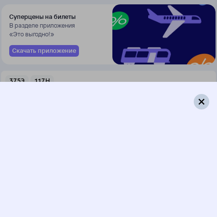
Суперцены на билеты
В разделе приложения
«Это выгодно!»
Скачать приложение
375Э
117Н
18:21
10:20
1 пересадка
Магистральный
,
Куеда
21 ч 50 м
Киренга
3 д 18 ч 59 м в пути
Выбрать дату
375Э + 117Н
19 562 ₽
поездки
от
375Э
081И
18:21
10:32
1 пересадка
Магистральный
,
Куеда
50 м
Киренга
2 д 19 ч 11 м в пути