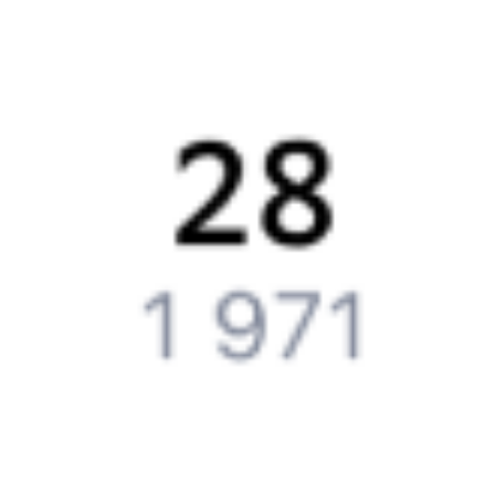
стоимость билетов во всех доступных вагонах (плацкарт, купе
и др.) и сможете купить жд билеты
Магистральный
–
Куеда
онлайн.
Инструкция по приобретению билетов
Способы оплаты
Правила работы сервиса
Путешественникам
Справочная
Путеводитель по странам
Бонусная программа
Подарочные сертификаты
Компания
История Туту.ру
Вакансии