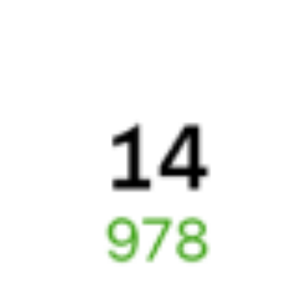
А ещё здесь можно найти
Обратные билеты из Магистрального в Куеду
Авиабилеты
Магистральный
→
Куеда
Отели Куеды
Расписание поездов до
Куеды
6 причин купить ж/д билеты именно здесь
Онлайн-покупка за 4 минуты
Онлайн-возврат билетов без очереди в кассу
Выбор любимых мест на схемах вагонов
Подробные ответы на вопросы о поездке или покупке
СМС-сопровождение до посадки в поезд
Оформление без регистрации на сайте