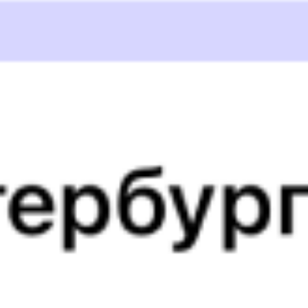
Выбрать дату
097Э + 095Н
25 984 ₽
поездки
от
091И
081И
20:59
10:32
1 пересадка
Магистральный
,
Куеда
20 ч 25 м
Киренга
3 д 16 ч 33 м в пути
Выбрать дату
091И + 081И
4 170 ₽
поездки
от
091И
095Н
20:59
10:20
1 пересадка
Магистральный
,
Куеда
20 ч 26 м
Киренга
3 д 16 ч 21 м в пути
Выбрать дату
091И + 095Н
28 491 ₽
поездки
от