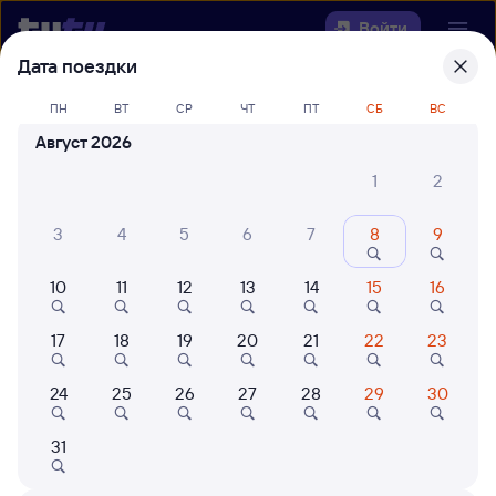
Войти
Дата поездки
Выберите день, чтобы найти
ж/д
ПН
ВТ
СР
ЧТ
ПТ
СБ
ВС
билеты Киренга — Чаны
Август 2026
Откуда
1
2
Куда
3
4
5
6
7
8
9
10
11
12
13
14
15
16
Когда
17
18
19
20
21
22
23
Кто едет
24
25
26
27
28
29
30
Найти поезда
31