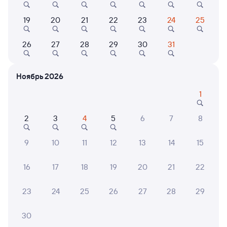
Выбор любимых мест на схемах вагонов
19
20
21
22
23
24
25
Подробные ответы на вопросы о поездке или
покупке
26
27
28
29
30
31
СМС-сопровождение до посадки в поезд
Ноябрь 2026
Оформление без регистрации на сайте
1
Частые вопросы
2
3
4
5
6
7
8
Что нужно, чтобы сесть в поезд?
9
10
11
12
13
14
15
Как поменять билет на другую дату или
на другой поезд?
16
17
18
19
20
21
22
Как вернуть билет?
23
24
25
26
27
28
29
Что делать, если ошибся при вводе данных
пассажира?
30
Как перевезти животное в поезде?