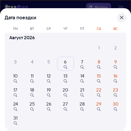
Войти
Дата поездки
Выберите день, чтобы найти
ж/д
ПН
ВТ
СР
ЧТ
ПТ
СБ
ВС
билеты Кипелово — Заборье
Август 2026
22 года работаем для вас
42 млн путешествуют с на
1
2
Откуда
3
4
5
6
7
8
9
Куда
10
11
12
13
14
15
16
Когда
17
18
19
20
21
22
23
Кто едет
24
25
26
27
28
29
30
31
Найти поезда