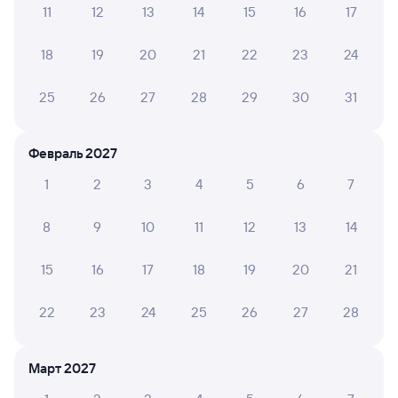
11
12
13
14
15
16
17
А ещё здесь можно найти
18
19
20
21
22
23
24
Обратные билеты из Кипелово в Заборье
Отели
25
26
27
28
29
30
31
Купить билеты на поезд Заборье
Февраль 2027
1
2
3
4
5
6
7
8
9
10
11
12
13
14
15
16
17
18
19
20
21
22
23
24
25
26
27
28
Март 2027