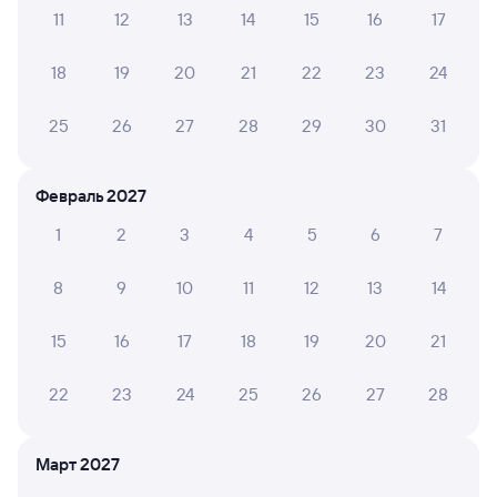
11
12
13
14
15
16
17
Посмотрите время отправления и прибытия поездов
18
19
20
21
22
23
24
дальнего следования РЖД из Хурбы в Ружино. Будьте
внимательны, график может быть скорректирован. На сайте
25
26
27
28
29
30
31
туту.ру вы увидите актуальное расписание движения
поездов в 2026 году.
Подробнее о покупке билетов РЖД
Февраль 2027
Про расписание Хурба — Ружино
1
2
3
4
5
6
7
По данному маршруту курсирует 0 поездов.
Билеты РЖД
8
9
10
11
12
13
14
Инструкция по приобретению билетов
15
16
17
18
19
20
21
Способы оплаты
Правила работы сервиса
А ещё здесь можно найти
22
23
24
25
26
27
28
Обратные билеты из Хурбы в Ружино
Март 2027
Отели Лесозаводска