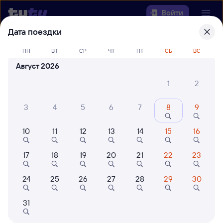
Войти
Дата поездки
Выберите день, чтобы найти
ж/д
ПН
ВТ
СР
ЧТ
ПТ
СБ
ВС
билеты Хурба — Ружино
Август 2026
22 года работаем для вас
42 млн путешествуют с на
1
2
Откуда
3
4
5
6
7
8
9
Куда
10
11
12
13
14
15
16
Когда
17
18
19
20
21
22
23
Кто едет
24
25
26
27
28
29
30
Найти поезда
31