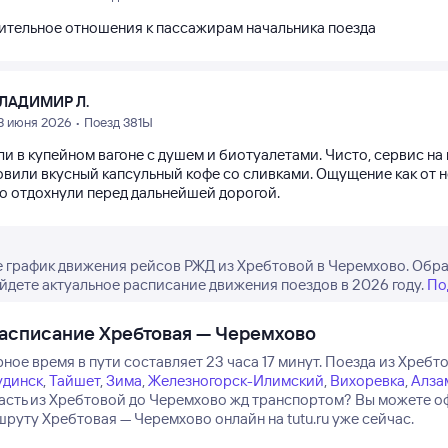
ительное отношения к пассажирам начальника поезда
ЛАДИМИР Л.
3 июня 2026 • Поезд 381Ы
ли в купейном вагоне с душем и биотуалетами. Чисто, сервис н
овили вкусный капсульный кофе со сливками. Ощущение как от но
о отдохнули перед дальнейшей дорогой.
 график движения рейсов РЖД из Хребтовой в Черемхово. Обра
айдете актуальное расписание движения поездов в 2026 году.
По
асписание Хребтовая — Черемхово
ое время в пути составляет 23 часа 17 минут.
Поезда из Хребто
динск
,
Тайшет
,
Зима
,
Железногорск-Илимский
,
Вихоревка
,
Алза
пасть из Хребтовой до Черемхово жд транспортом? Вы можете о
руту Хребтовая — Черемхово онлайн на tutu.ru уже сейчас.