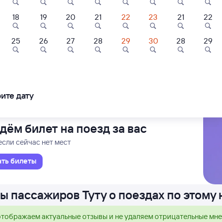
18
19
20
21
22
23
21
22
Ы
Проходящий
23 ч 17 м в пути
22
03:39
25
26
27
28
29
30
28
29
Показать
вая
Чер
ещё 3
еробайкальска
в Иркутс
варианта
ледования
ближайшие: 7, 9, 11 августа
Ма
ите дату
дём билет на поезд за вас
если сейчас нет мест
ать билеты
ы пассажиров Туту о поездах по этому
тображаем актуальные отзывы и не удаляем отрицательные мн