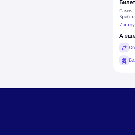
Биле
Самая 
Хребто
Инстру
А ещё
Об
Би