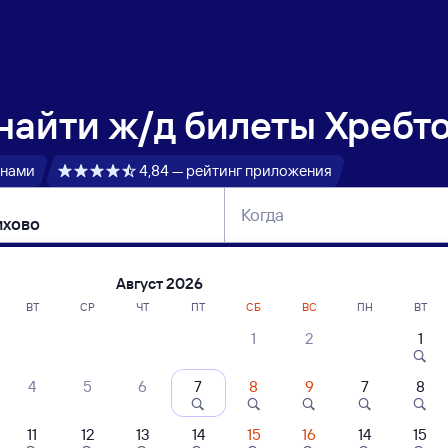
 найти
ж/д билеты Хребт
 нами
4,84 — рейтинг приложения
Когда
тербург
Москва
Сегодня
Завтра
Август 2026
ВТ
СР
ЧТ
ПТ
СБ
ВС
ПН
ВТ
1
2
1
сание поездов Хребтовая — Черемхово
4
5
6
7
8
9
7
8
ние поездов Черемхово — Хребтовая
дажа билетов на 3 ноября. Отправление и прибытие по местному времени
11
12
13
14
15
16
14
15