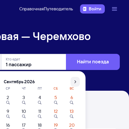
Справочная
Путеводитель
Войти
овая — Черемхово
Кто едет
Найти поезда
Сентябрь 2026
СР
ЧТ
ПТ
СБ
ВС
2
3
4
5
6
9
10
11
12
13
. Цены за 1 пассажира
16
17
18
19
20