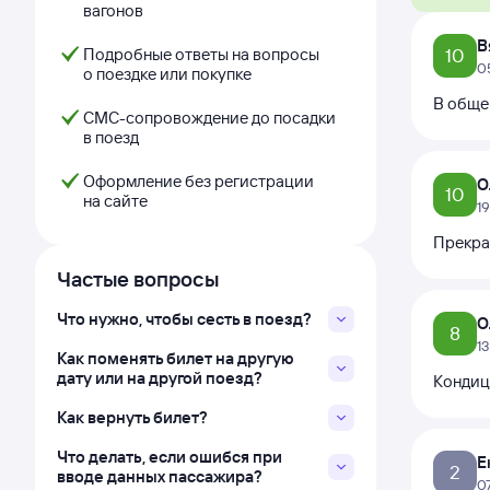
вагонов
В
Подробные ответы на вопросы
10
0
о поездке или покупке
В обще
СМС-сопровождение до посадки
в поезд
Оформление без регистрации
О
10
на сайте
1
Прекра
Частые вопросы
Что нужно, чтобы сесть в поезд?
О
8
1
Как поменять билет на другую
дату или на другой поезд?
Кондиц
Как вернуть билет?
Что делать, если ошибся при
Е
2
вводе данных пассажира?
0