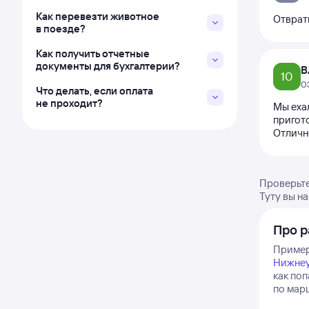
Как перевезти животное
Отврат
в поезде?
Как получить отчетные
документы для бухгалтерии?
В
10
0
Что делать, если оплата
не проходит?
Мы еха
пригот
Отличн
Проверьте
Туту вы н
Про р
Примерн
Нижнеу
как по
по марш