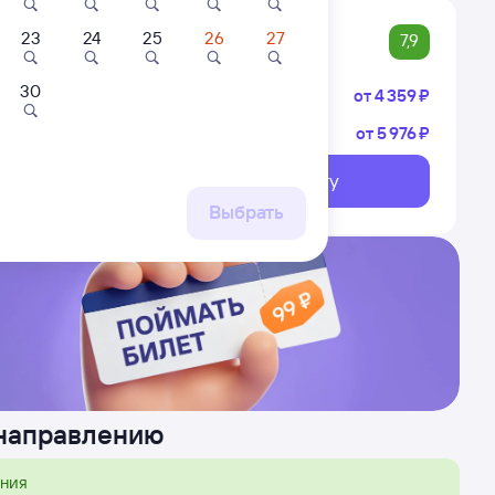
23
24
25
26
27
7,9
30
Плацкарт
от
4 ⁠359 ⁠₽
Купе
от
5 ⁠976 ⁠₽
емхово
к Пасс.
Выберите дату
ршрут
Выбрать
 направлению
ения