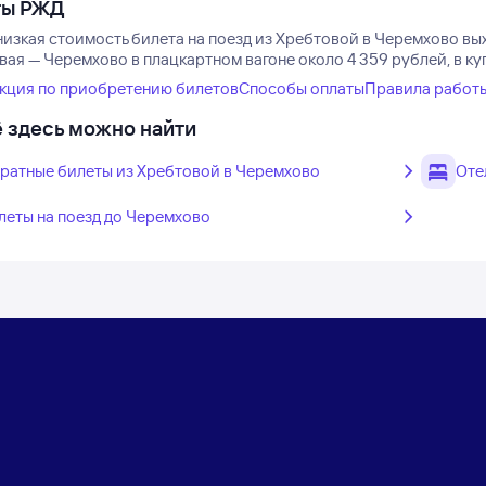
ты РЖД
низкая стоимость билета на поезд из Хребтовой в Черемхово вых
вая — Черемхово в плацкартном вагоне около 4 359 рублей, в ку
кция по приобретению билетов
Способы оплаты
Правила работ
 здесь можно найти
ратные билеты из Хребтовой в Черемхово
Оте
леты на поезд до Черемхово