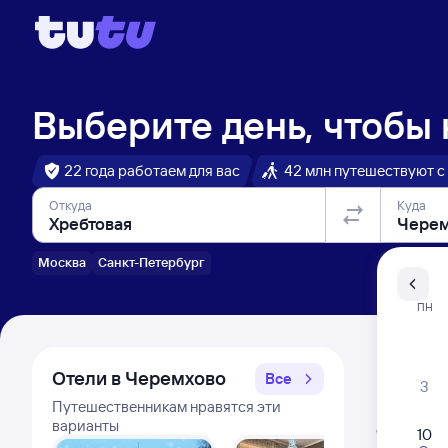
Выберите день, чтобы
22 года работаем для вас
42 млн путешествуют с
Откуда
Куда
Москва
Санкт-Петербург
Санкт-Пе
ПН
Распи
Отели в Черемхово
Все
3
Путешественникам нравятся эти
Расписа
варианты
Открыта про
10