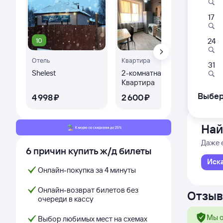
17
381
04:
10
24
Отель
Квартира
Хребто
31
из Сев
Shelest
2-комнатная
Квартира
Дни с
Выбер
4 ⁠998 ⁠₽
2 ⁠600 ⁠₽
Най
Даже 
6 причин купить ж/д билеты
Иск
Онлайн-покупка за 4 минуты
Онлайн-возврат билетов без
Отзыв
очереди в кассу
Мы о
Выбор любимых мест на схемах