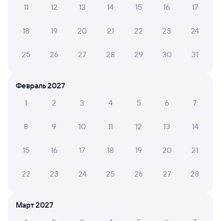
11
12
13
14
15
16
17
А ещё здесь можно найти
18
19
20
21
22
23
24
Обратные билеты из Хосты в Аксарайскую
Отели
25
26
27
28
29
30
31
Купить билеты на поезд Аксарайский
Февраль 2027
Вокзал Хоста
1
2
3
4
5
6
7
8
9
10
11
12
13
14
15
16
17
18
19
20
21
22
23
24
25
26
27
28
Март 2027