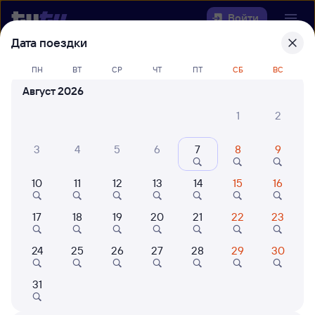
Войти
Дата поездки
Выберите день, чтобы найти
ж/д
ПН
ВТ
СР
ЧТ
ПТ
СБ
ВС
билеты Хоста — Аксарайская
Август 2026
22 года работаем для вас
42 млн путешествуют с на
1
2
Откуда
3
4
5
6
7
8
9
Куда
10
11
12
13
14
15
16
Когда
17
18
19
20
21
22
23
Кто едет
24
25
26
27
28
29
30
31
Найти поезда