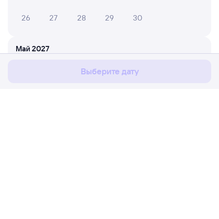
26
27
28
29
30
Мы используем cookies для более удобной работы
с сайтом.
Подробнее
Май 2027
Соглашаюсь
1
2
Выберите дату
3
4
5
6
7
8
9
10
11
12
13
14
15
16
17
18
19
20
21
22
23
Расписание поездов
Ж/д билеты Хоста → Аксарайская
24
25
26
27
28
29
30
Путешественникам
31
Партнёрам
Июнь 2027
Помощь