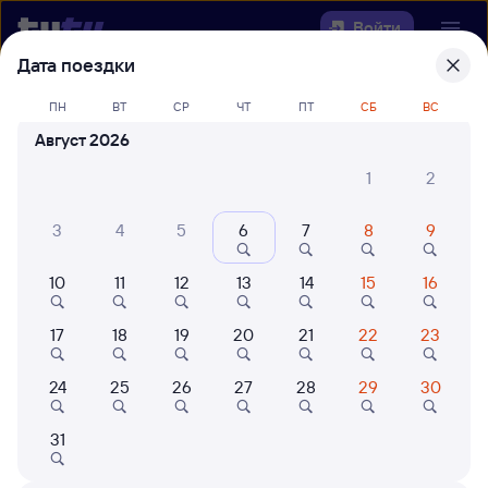
Войти
Дата поездки
Выберите день, чтобы найти
ж/д
ПН
ВТ
СР
ЧТ
ПТ
СБ
ВС
билеты Хорогочи — Киренга
Август 2026
22 года работаем для вас
42 млн путешествуют с на
1
2
Откуда
3
4
5
6
7
8
9
Куда
10
11
12
13
14
15
16
Когда
17
18
19
20
21
22
23
Кто едет
24
25
26
27
28
29
30
31
Найти поезда