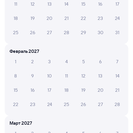
11
12
13
14
15
16
17
А ещё здесь можно найти
18
19
20
21
22
23
24
Обратные билеты из Хорогочи в Киренгу
Отели
25
26
27
28
29
30
31
Железнодорожные билеты
до Магистрального
Февраль 2027
1
2
3
4
5
6
7
8
9
10
11
12
13
14
15
16
17
18
19
20
21
22
23
24
25
26
27
28
Март 2027