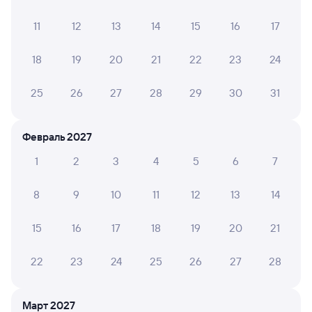
11
12
13
14
15
16
17
7,0
8,2
8,8
18
19
20
21
22
23
24
Отель
Гостевой дом
25
26
27
28
29
30
31
Сити
Соната
Eleme
4*
3 ⁠122 ⁠₽
2 ⁠100 ⁠₽
8 ⁠500
Февраль 2027
1
2
3
4
5
6
7
Отзывы пассажиров Туту о поездах
по этому направлению
8
9
10
11
12
13
14
Мы отображаем актуальные отзывы и не удаляем
15
16
17
18
19
20
21
отрицательные мнения
22
23
24
25
26
27
28
Александр Т.
4
05 августа 2026 • Поезд 001Э «Россия»
Март 2027
Поезд норм но опоздал на 3 часа