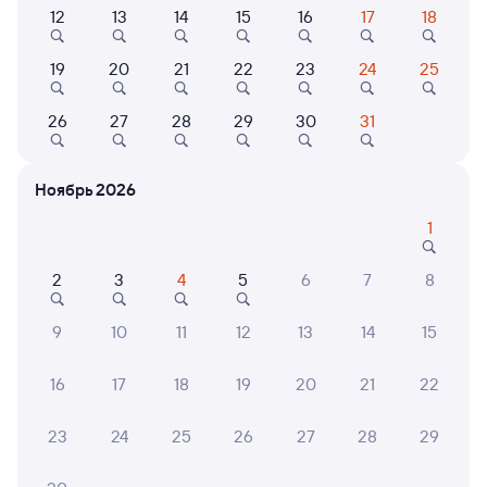
12
13
14
15
16
17
18
009Н
Проходящий
6,3
19
20
21
22
23
24
25
3 д 13 м в пути
02:31
22:44
26
27
28
29
30
31
Хилок
Пермь-2
из Владивостока (ж/д вокзал)
Пермь
в Москву Ярославскую
Ноябрь 2026
Дни следования
ближайшие: 8, 9, 10 августа
Маршрут
1
Плацкарт
Купе
от
14 ⁠330 ⁠₽
от
22 ⁠188 ⁠₽
2
3
4
5
6
7
8
Выберите дату
9
10
11
12
13
14
15
Фирменный
16
17
18
19
20
21
22
001Э
Россия
Проходящий
8,4
23
24
25
26
27
28
29
3 д 1 ч 14 м в пути
14:02
11:16