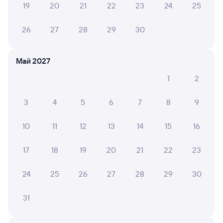
19
20
21
22
23
24
25
ЕЛЕНА Р.
10
04 августа 2026 • Поезд 009Н
26
27
28
29
30
Очень хороший 3 вагон. Персонал вежливый. В
туалете чисто. Нам понравился.
Май 2027
1
2
6 причин купить ж/д билеты
3
4
5
6
7
8
9
Онлайн-покупка за 4 минуты
10
11
12
13
14
15
16
Онлайн-возврат билетов без очереди в кассу
17
18
19
20
21
22
23
Выбор любимых мест на схемах вагонов
24
25
26
27
28
29
30
Подробные ответы на вопросы о поездке или
покупке
31
СМС-сопровождение до посадки в поезд