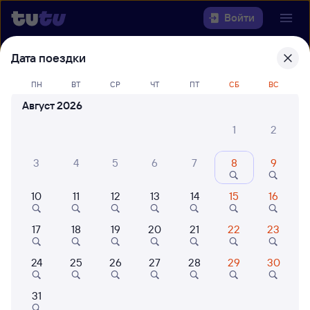
Войти
Дата поездки
Выберите день, чтобы найти
ж/д
билеты Хилок — Пермь-2
ПН
ВТ
СР
ЧТ
ПТ
СБ
ВС
Август 2026
Откуда
1
2
Куда
3
4
5
6
7
8
9
Когда
10
11
12
13
14
15
16
Кто едет
17
18
19
20
21
22
23
Найти поезда
24
25
26
27
28
29
30
31