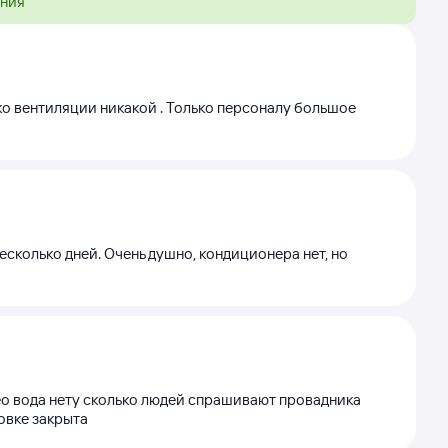
ения
ко вентиляции никакой . Только персоналу большое
сколько дней. Очень душно, кондиционера нет, но
нео вода нету сколько людей спрашивают провадника
овке закрыта