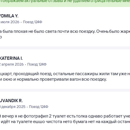
тображаем актуальные отзывы и не удаляем отрицательные мн
YDMILA Y.
1 июля 2026 • Поезд 124Ф
а была плохая не было света почти всю поездку. Очень было жар
о
KATERINA I.
2 апреля 2026 • Поезд 124Ф
ацкарт, проходящий поезд, остальные пассажиры жили там уже не
и окно и нормально проветривали вагон всю поездку.
UVANDIK R.
3 декабря 2025 • Поезд 124Ф
 вечер я не фотографил 2 туалет есть толка однаво работает у
 идёт на туалете ешшо чистота нето бумага нет на каждый остан