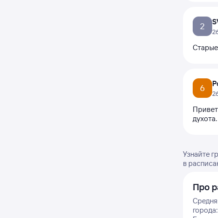
S
2
2
Старые 
Р
6
2
Привет
духота.
Узнайте г
в расписа
Про р
Средня
города: