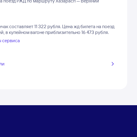
на поезд РЖД по маршруту Хазарасп — Верхний
чак составляет 11 322 рубля.
Цена жд билета на поезд
й, в купейном вагоне приблизительно 16 473 рубля.
ы сервиса
ли