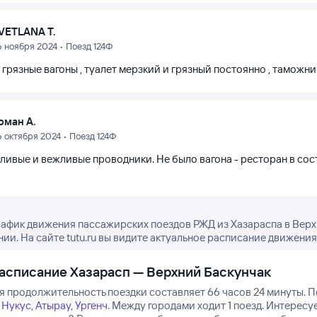
VETLANA T.
6 ноября 2024 • Поезд 124Ф
грязные вагоны , туалет мерзкий и грязный постоянно , таможни
оман А.
6 октября 2024 • Поезд 124Ф
ливые и вежливые проводники. Не было вагона - ресторан в сост
рафик движения пассажирских поездов РЖД из Хазараспа в Верх
нии. На сайте tutu.ru вы видите актуальное расписание движения
асписание Хазарасп — Верхний Баскунчак
я продолжительность поездки составляет 66 часов 24 минуты.
П
Нукус
,
Атырау
,
Ургенч
.
Между городами ходит 1 поезд.
Интересуе