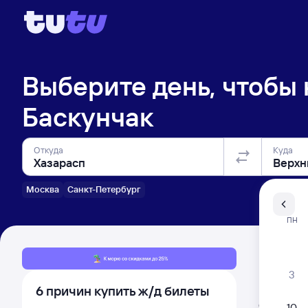
Выберите день, чтобы
Баскунчак
Откуда
Куда
Москва
Санкт-Петербург
Санкт-Пе
ПН
Распи
3
6 причин купить ж/д билеты
Расписа
Открыта про
10