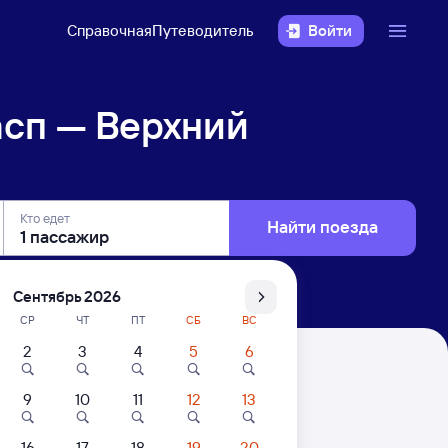
Справочная
Путеводитель
Войти
асп — Верхний
Кто едет
Найти поезда
Сентябрь 2026
СР
ЧТ
ПТ
СБ
ВС
2
3
4
5
6
скунчак
9
10
11
12
13
ени. Цены за 1 пассажира
16
17
18
19
20