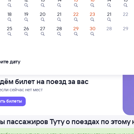
18
19
20
21
22
23
21
22
Проходящий
2 д 18 ч 24 м в пути
3
05:47
25
26
27
28
29
30
28
29
сп
Верхний Бас
ента Пасс Центр.
в Во
ледования
ближайшие: 10, 13, 17 августа
Ма
ите дату
дём билет на поезд за вас
если сейчас нет мест
ать билеты
ы пассажиров Туту о поездах по этому