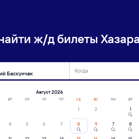
 найти
ж/д билеты Хазар
Когда
тербург
Москва
Сегодня
Завтра
Август 2026
ВТ
СР
ЧТ
ПТ
СБ
ВС
ПН
ВТ
1
2
1
сание поездов Хазарасп — Верхний Ба
4
5
6
7
8
9
7
8
ние поездов Верхний Баскунчак — Хазарасп
дажа билетов на 21 сентября. Отправление и прибытие по местному врем
11
12
13
14
15
16
14
15