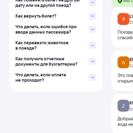
Мы о
дату или на другой поезд?
Как вернуть билет?
L
4
2
Что делать, если ошибся при
вводе данных пассажира?
Поездк
спасиб
Как перевезти животное
в поезде?
Как получить отчетные
E
6
документы для бухгалтерии?
2
Что делать, если оплата
Это пл
не проходит?
открыл
K
2
2
Добрый
вода не