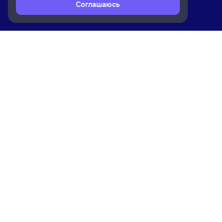
Соглашаюсь
Расписание поездов
Ж/д билеты Хазарасп → Верхний Ба
Ком
Приложение Туту
О на
Вака
Конт
Прав