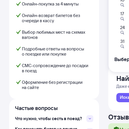
Онлайн-покупка за 4 минуты
17
124Ф
Онлайн-возврат билетов без
очереди в кассу
12:2
24
Выбор любимых мест на схемах
вагонов
Хазара
31
из Ташк
Подробные ответы на вопросы
Дни с
о поездке или покупке
Выбер
СМС-сопровождение до посадки
в поезд
Най
Оформление без регистрации
Даже 
на сайте
Иск
Частые вопросы
Отзыв
Что нужно, чтобы сесть в поезд?
Как поменять билет на другую