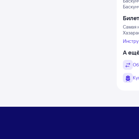
Баскун
Баскунч
Биле
Самая н
Хазарас
Инстру
А ещё
Об
Ку