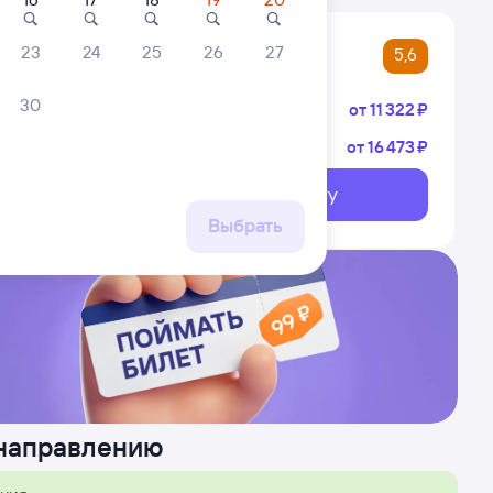
23
24
25
26
27
5,6
30
Плацкарт
от
11 ⁠322 ⁠₽
Купе
от
16 ⁠473 ⁠₽
кунчак
лжский
Выберите дату
ршрут
Выбрать
 направлению