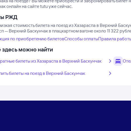
чака на поезде? Вы можете приобрести и забронировать билет 
ак онлайн на сайте tutu уже сейчас.
ты РЖД
изкая стоимость билета на поезд из Хазараспа в Верхний Баскун
п — Верхний Баскунчак в плацкартном вагоне около 11 322 рубле
кция по приобретению билетов
Способы оплаты
Правила работ
 здесь можно найти
ратные билеты из Хазараспа в Верхний Баскунчак
Оте
пить билеты на поезд в Верхний Баскунчак