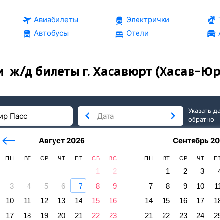
Авиабилеты
Электрички
Автобусы
Отели
и
ж/д билеты г. Хасавюрт (Хасав-Юрт
Указать д
обратно
тербург
сегодня
завтра
Август 2026
Сентябрь 20
послезавтра
ПН
ВТ
СР
ЧТ
ПТ
СБ
ВС
ПН
ВТ
СР
ЧТ
П
1
2
1
2
3
3
4
5
6
7
8
9
7
8
9
10
1
димир
10
11
12
13
14
15
16
14
15
16
17
1
авюрт (Хасав-Юрт, С.-Кав.) — Владим
17
18
19
20
21
22
23
21
22
23
24
2