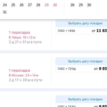
24
25
26
27
28
29
30
28
29
30
равление и прибытие по местному времени. Цены за 1 пасса
31
Выбрать дату поездки
11 63
от
135С + 145А
1 пересадка
В Твери:
19 ч 12 м
2 д 21 ч 51 м в пути
Выбрать дату поездки
9 93
от
135С + 721Щ
1 пересадка
В Москве:
23 ч 14 м
2 д 17 ч 39 м в пути
Выбрать дату поездки
9 93
от
135С + 717Щ