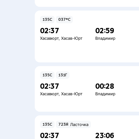
135С
037*С
02:37
02:59
Хасавюрт
,
Хасав-Юрт
Владимир
135С
131Г
02:37
00:28
Хасавюрт
,
Хасав-Юрт
Владимир
135С
723Я
Ласточка
02:37
23:06