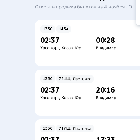
Открыта продажа билетов на 4 ноября · Отп
135С
145А
02:37
00:28
Хасавюрт
,
Хасав-Юрт
Владимир
135С
721Щ
Ласточка
02:37
20:16
Хасавюрт
,
Хасав-Юрт
Владимир
135С
717Щ
Ласточка
02:37
17:23