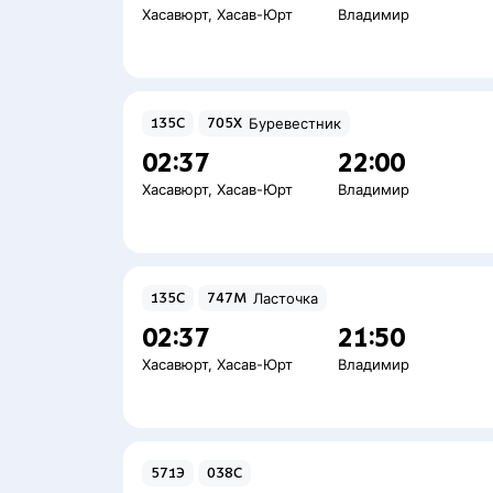
Хасавюрт
,
Хасав-Юрт
Владимир
135С
705Х
Буревестник
02:37
22:00
Хасавюрт
,
Хасав-Юрт
Владимир
135С
747М
Ласточка
02:37
21:50
Хасавюрт
,
Хасав-Юрт
Владимир
571Э
038С