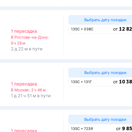
Выбрать дату поездки
12 82
от
135С + 038С
1 пересадка
В Ростове-на-Дону:
9 ч 29 м
2 д 22 м в пути
Выбрать дату поездки
10 38
от
135С + 131Г
1 пересадка
В Москве:
2 ч 46 м
1 д 21 ч 51 м в пути
Выбрать дату поездки
9 85
от
135С + 723Я
1 пересадка