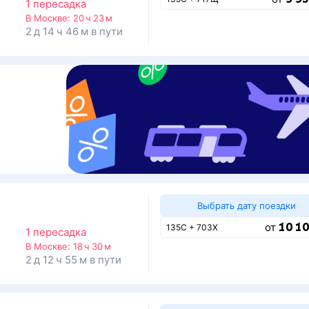
1 пересадка
В Москве:
20 ч 23 м
2 д 14 ч 46 м в пути
Выбрать дату поездки
10 10
от
135С + 703Х
1 пересадка
В Москве:
18 ч 30 м
2 д 12 ч 55 м в пути