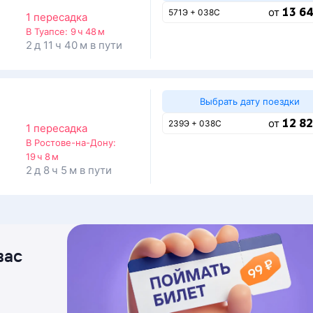
13 64
от
571Э + 038С
1 пересадка
В Туапсе:
9 ч 48 м
2 д 11 ч 40 м в пути
Выбрать дату поездки
12 82
от
239Э + 038С
1 пересадка
В Ростове-на-Дону:
19 ч 8 м
2 д 8 ч 5 м в пути
вас