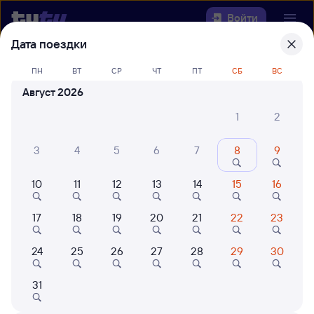
Войти
Дата поездки
Выберите день, чтобы найти
ж/д
ПН
ВТ
СР
ЧТ
ПТ
СБ
ВС
билеты Харик — Ангарск
Август 2026
Откуда
1
2
Куда
3
4
5
6
7
8
9
10
11
12
13
14
15
16
Когда
17
18
19
20
21
22
23
Кто едет
24
25
26
27
28
29
30
Найти поезда
31