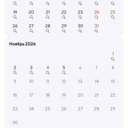
8,4
9,2
9,6
19
20
21
22
23
24
25
Отель
Мини-отель
Олимпиада
Мини Отель Малый
Апарт
26
27
28
29
30
31
отель
817 ⁠₽
5 ⁠112 ⁠₽
3 ⁠140
Ноябрь 2026
1
6 причин купить ж/д билеты
2
3
4
5
6
7
8
Онлайн-покупка за 4 минуты
9
10
11
12
13
14
15
Онлайн-возврат билетов без очереди в кассу
16
17
18
19
20
21
22
Выбор любимых мест на схемах вагонов
23
24
25
26
27
28
29
Подробные ответы на вопросы о поездке или
покупке
30
СМС-сопровождение до посадки в поезд