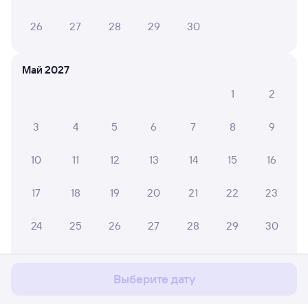
26
27
28
29
30
Май 2027
1
2
3
4
5
6
7
8
9
10
11
12
13
14
15
16
17
18
19
20
21
22
23
Мы используем cookies для более удобной работы
24
25
26
27
28
29
30
с сайтом.
Подробнее
31
Соглашаюсь
Выберите дату
Июнь 2027