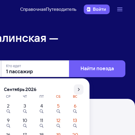
Справочная
Путеводитель
Войти
алинская —
Кто едет
Найти поезда
Сентябрь 2026
СР
ЧТ
ПТ
СБ
ВС
2
3
4
5
6
куйбышевская
9
10
11
12
13
16
17
18
19
20