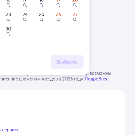
23
24
25
26
27
30
 маршруту
бытия, либо посмотрите
Отель
Квартира
Кв
рт
а
Зелёная 27
1-комнатная
Ап
кими
Квартира
пр
Выбрать
46
3 ⁠264 ⁠₽
1 ⁠800 ⁠₽
4 ⁠
ской в Новокуйбышевскую. Имейте в виду, возможны
писание движения поездов в 2026 году.
Подробнее
ы сервиса