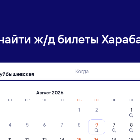
 найти
ж/д билеты Хараб
Когда
тербург
Москва
Сегодня
Завтра
Август 2026
ВТ
СР
ЧТ
ПТ
СБ
ВС
ПН
ВТ
1
2
1
сание поездов Харабалинская — Ново
4
5
6
7
8
9
7
8
11
12
13
14
15
16
14
15