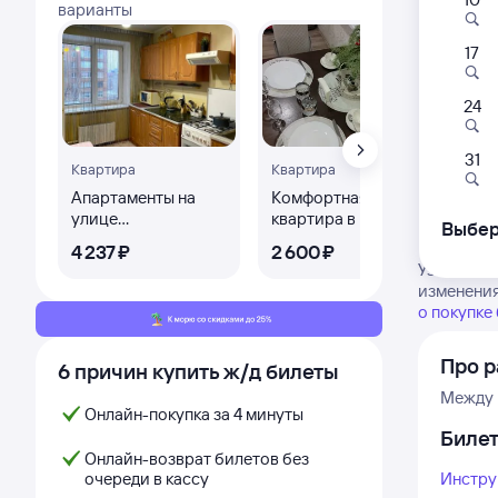
варианты
17
24
8,
31
Квартира
Квартира
О
Апартаменты на
Комфортная
Ло
улице
квартира в центре
Выбер
Дзержинского 36
4 ⁠237 ⁠₽
2 ⁠600 ⁠₽
2 ⁠7
Узнайте а
изменения
о покупке
Про 
6 причин купить ж/д билеты
Между 
Онлайн-покупка за 4 минуты
Биле
Онлайн-возврат билетов без
очереди в кассу
Инстру