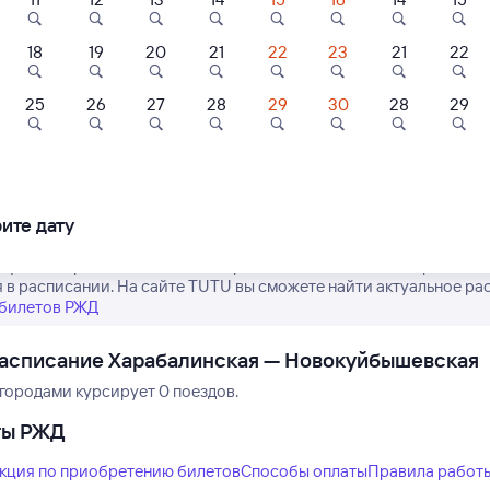
18
19
20
21
22
23
21
22
25
26
27
28
29
30
28
29
0
Нет рейсов по этому
Измените место отправления или при
тель
Квартира
Квартира
другой транспо
ндон
Уютная квартира в
Уютная квартир
хорошем районе
рядом с волжс
ите дату
города
термами
90 ⁠₽
2 ⁠500 ⁠₽
2 ⁠600 ⁠₽
ктуальное расписание пассажирских поездов РЖД из Харабалин
 в расписании. На сайте TUTU вы сможете найти актуальное рас
 билетов РЖД
расписание Харабалинская — Новокуйбышевская
городами курсирует 0 поездов.
ты РЖД
кция по приобретению билетов
Способы оплаты
Правила работ