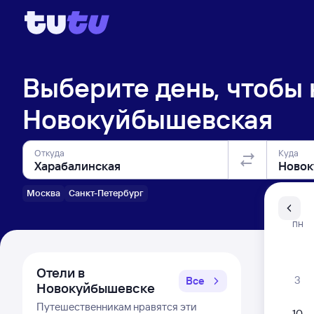
Выберите день, чтобы
Новокуйбышевская
Откуда
Куда
Москва
Санкт-Петербург
Санкт-Пе
ПН
Распи
Отели в
3
Все
Новокуйбышевске
Путешественникам нравятся эти
10