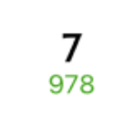
Найдём билет на поезд за вас
Даже если сейчас нет мест
Искать билеты
Узнайте расписание движения пассажирских поездов РЖД
из Харабали в Чупу. Будьте внимательны, расписание может
измениться. На этой странице вы видите актуальное расписание
движения поездов в 2026 году.
Подробнее о покупке билетов
РЖД
А ещё здесь можно найти
Обратные билеты из Харабали в Чупу
Авиабилеты
Харабали
→
Чупа
Отели