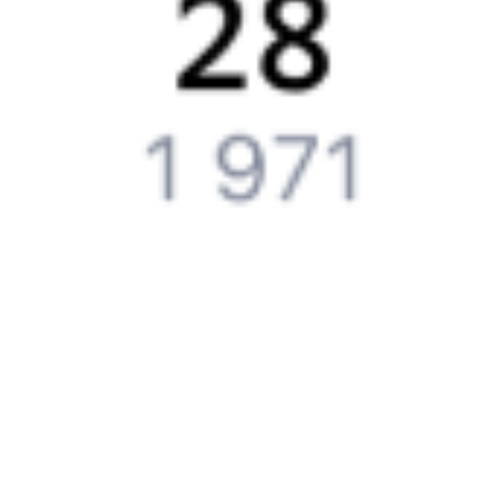
Путешественникам
Справочная
Путеводитель по странам
Бонусная программа
Подарочные сертификаты
Компания
История Туту.ру
Вакансии
Обратная связь
Контактная информация
Партнерам
Реклама на Туту.ру
Партнерская программа