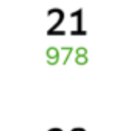
Как вернуть билет?
Что делать, если ошибся при вводе данных пассажира?
Как перевезти животное в поезде?
Как получить отчетные документы для бухгалтерии?
Что делать, если оплата не проходит?
Билеты РЖД
Вы можете заказать электронный жд билет и
железнодорожный билет на бланке РЖД.
Если вас интересует цена билета на поезд от
Харабали
до
Чупы
,
то укажите дату поездки. При этом вы увидите стоимость
билетов во всех доступных вагонах (плацкарт, купе и др.)
и сможете купить жд билеты
Харабали
–
Чупа
онлайн.
Инструкция по приобретению билетов
Способы оплаты
Правила работы сервиса