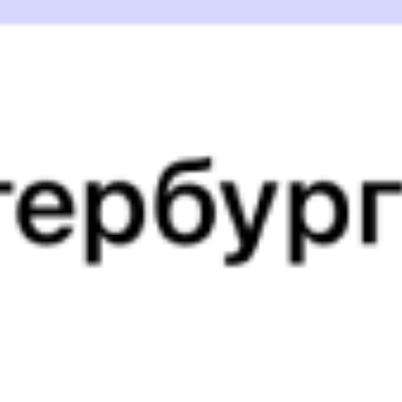
в пути
Выбрать дату
109Ж + 286С
10 245 ₽
поездки
от
109Ж
Андрей Тульников
226С
02:39
00:22
1 пересадка
Харабали
,
Чупа
21 ч 1 м
Харабалинская
2 д 22 ч 43 м
в пути
Выбрать дату
109Ж + 226С
12 042 ₽
поездки
от
109Ж
Андрей Тульников
294*С
02:39
07:26
1 пересадка
Харабали
,
Чупа
2 ч 42 м
Харабалинская
2 д 5 ч 47 м в пути