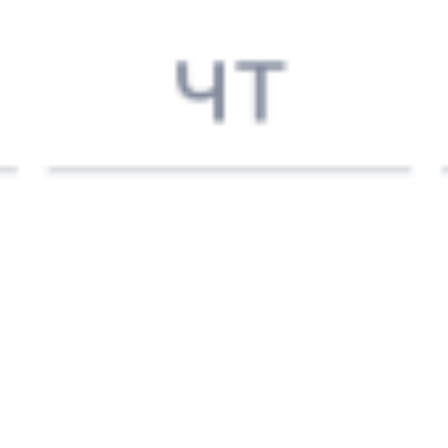
Выбрать дату
109Ж + 293С
12 042 ₽
поездки
от
085С
217Ж
04:55
07:56
1 пересадка
Харабали
,
Чупа
16 ч 35 м
Харабалинская
3 д 4 ч 1 м в пути
Выбрать дату
085С + 217Ж
12 696 ₽
поездки
от
373С
217Ж
06:55
07:56
1 пересадка
Харабали
,
Чупа
14 ч 13 м
Харабалинская
3 д 2 ч 1 м в пути