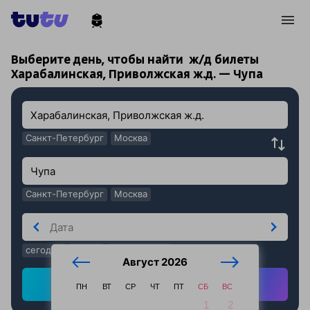
!
!
Выберите день, чтобы найти
ж/д билеты
Харабалинская, Приволжская ж.д. — Чупа
Санкт-Петербург
Москва
Санкт-Петербург
Москва
сегодня
завтра
послезавтра
Август 2026
Найти ж/д билеты
ПН
ВТ
СР
ЧТ
ПТ
СБ
ВС
1
2