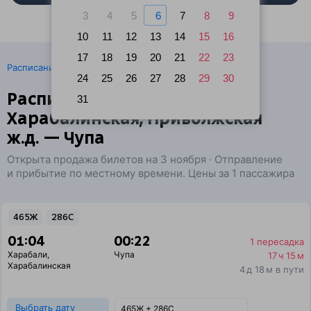
3
4
5
6
7
8
9
10
11
12
13
14
15
16
17
18
19
20
21
22
23
·
Расписание поездов
Ж/д билеты Харабали → Чупа
24
25
26
27
28
29
30
Расписание поездов
31
Харабалинская, Приволжская
ж.д. — Чупа
Открыта продажа билетов на 3 ноября · Отправление
и прибытие по местному времени. Цены за 1 пассажира
465Ж
286С
01:04
00:22
1 пересадка
Харабали
,
Чупа
17 ч 15 м
Харабалинская
4 д 18 м в пути
Выбрать дату
465Ж + 286С