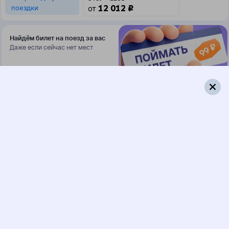
12 012 ₽
поездки
от
Найдём билет на поезд за вас
Даже если сейчас нет мест
Искать билеты
109Ж
Андрей Тульников
217Ж
02:39
07:56
1 пересадка
Харабали
,
Чупа
19 ч 10 м
Харабалинская
3 д 6 ч 17 м в пути
Выбрать дату
109Ж + 217Ж
14 042 ₽
поездки
от
109Ж
Андрей Тульников
016А
Арктика
02:39
04:45
1 пересадка