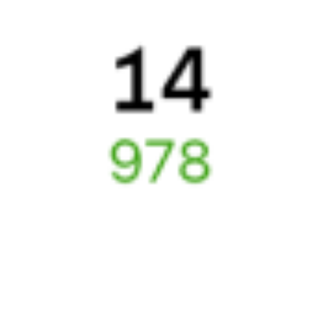
Железнодорожные билеты
Чупа
6 причин купить ж/д билеты именно здесь
Онлайн-покупка за 4 минуты
Онлайн-возврат билетов без очереди в кассу
Выбор любимых мест на схемах вагонов
Подробные ответы на вопросы о поездке или покупке
СМС-сопровождение до посадки в поезд
Оформление без регистрации на сайте
Частые вопросы
Что нужно, чтобы сесть в поезд?
Как поменять билет на другую дату или на другой поезд?