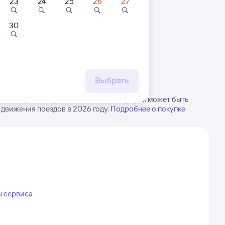
23
24
25
26
27
30
 маршруту
бытия, либо посмотрите
рт
Выбрать
в Абдулино. Будьте внимательны, график может быть
 движения поездов в 2026 году.
Подробнее о покупке
ы сервиса