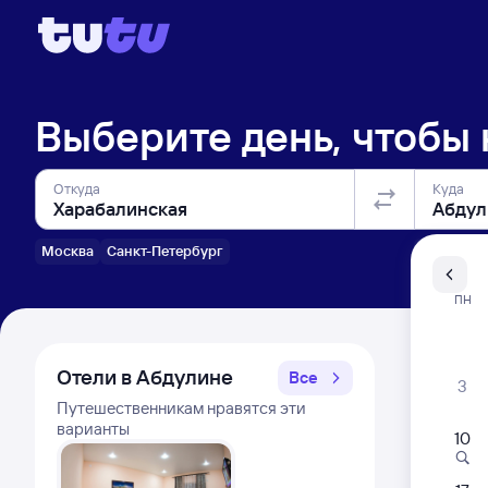
Выберите день, чтобы
Откуда
Куда
Москва
Санкт-Петербург
Санкт-Пе
ПН
Распи
Отели в Абдулине
Все
3
Путешественникам нравятся эти
варианты
10