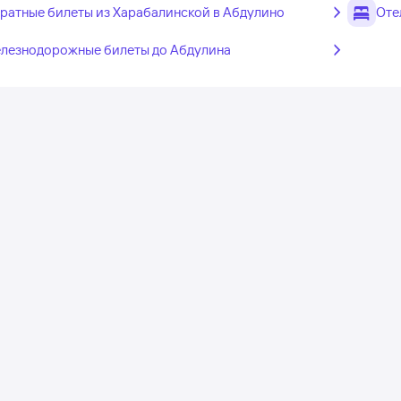
ратные билеты из Харабалинской в Абдулино
Оте
лезнодорожные билеты до Абдулина