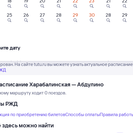
18
19
20
21
22
23
21
22
25
26
27
28
29
30
28
29
Нет рейсов по этому
Измените место отправления или при
другой транспо
ите дату
е маршрут поездов дальнего следования РЖД из Харабалинской 
рован. На сайте tutu.ru вы можете узнать актуальное расписание
РЖД
асписание Харабалинская — Абдулино
ному маршруту ходит 0 поездов.
ты РЖД
кция по приобретению билетов
Способы оплаты
Правила работ
 здесь можно найти