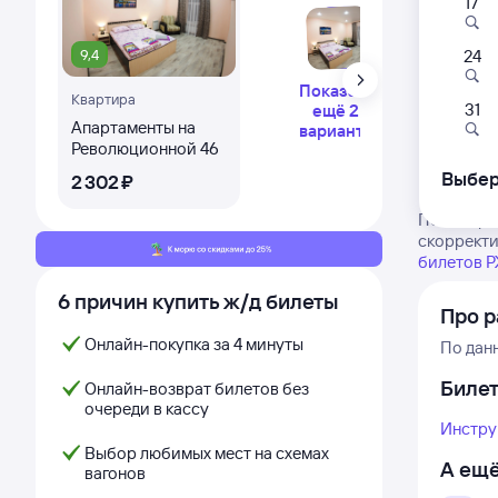
17
9,4
24
Показать
Квартира
31
ещё 2
Апартаменты на
варианта
Революционной 46
Выбер
2 ⁠302 ⁠₽
Посмотрит
скорректи
билетов 
6 причин купить ж/д билеты
Про р
Онлайн-покупка за 4 минуты
По дан
Биле
Онлайн-возврат билетов без
очереди в кассу
Инстру
Выбор любимых мест на схемах
А ещё
вагонов