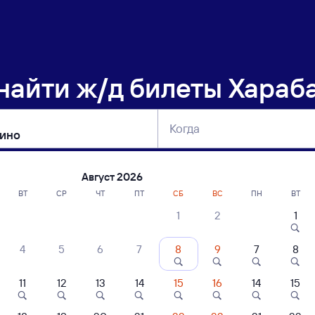
 найти
ж/д билеты Хараб
Когда
тербург
Москва
Сегодня
Завтра
Август 2026
ВТ
СР
ЧТ
ПТ
СБ
ВС
ПН
ВТ
1
2
1
сание поездов Харабалинская — Абдул
4
5
6
7
8
9
7
8
11
12
13
14
15
16
14
15