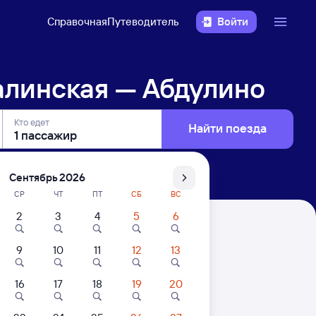
Справочная
Путеводитель
Войти
алинская — Абдулино
Кто едет
Найти поезда
Сентябрь 2026
СР
ЧТ
ПТ
СБ
ВС
2
3
4
5
6
ино
9
10
11
12
13
16
17
18
19
20