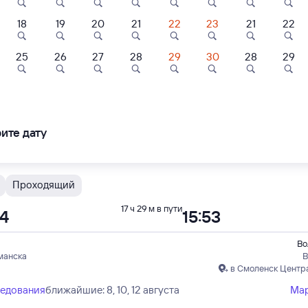
18
19
20
21
22
23
21
22
Проходящий
17 ч 1 м в пути
3
05:14
8
9,3
8,9
25
26
27
28
29
30
28
29
Отель
Отель
Отель
Во
манска
В
асская
"Пилигрим"
Палисадъ
в Саратов-
ледования
ближайшие: 8, 15, 22 августа
Ма
ите дату
900 ⁠₽
1 ⁠200 ⁠₽
3 ⁠500 ⁠₽
Проходящий
17 ч 29 м в пути
24
15:53
Во
манска
В
в Смоленск Центр
ледования
ближайшие: 8, 10, 12 августа
Ма