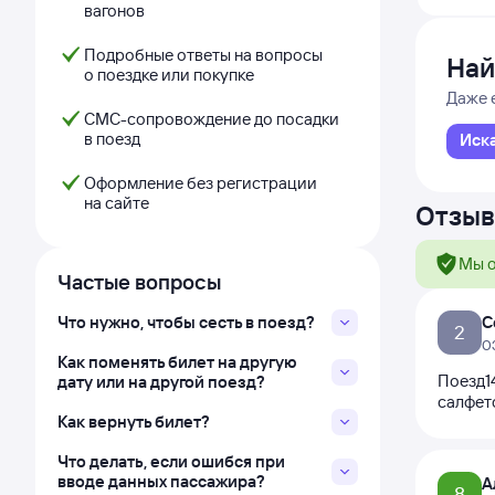
вагонов
Подробные ответы на вопросы
Най
о поездке или покупке
Даже 
СМС-сопровождение до посадки
в поезд
Иск
Оформление без регистрации
на сайте
Отзыв
Мы о
Частые вопросы
Что нужно, чтобы сесть в поезд?
С
2
0
Как поменять билет на другую
Поезд14
дату или на другой поезд?
салфето
Как вернуть билет?
Что делать, если ошибся при
вводе данных пассажира?
А
8