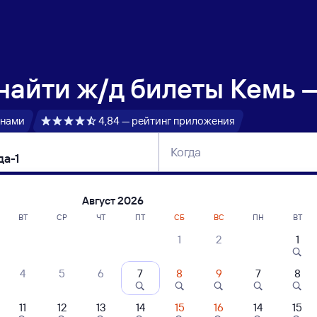
 найти
ж/д билеты Кемь —
 нами
4,84 — рейтинг приложения
Когда
тербург
Москва
Сегодня
Завтра
Август 2026
ВТ
СР
ЧТ
ПТ
СБ
ВС
ПН
ВТ
1
2
1
сание поездов Кемь — Вологда-1
4
5
6
7
8
9
7
8
ние поездов Вологда-1 — Кемь
дажа билетов на 4 ноября. Отправление и прибытие по местному времени
11
12
13
14
15
16
14
15
 быстрый