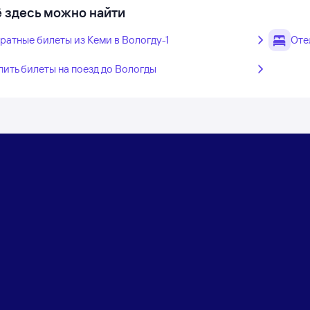
 здесь можно найти
ратные билеты из Кеми в Вологду-1
Оте
пить билеты на поезд до Вологды