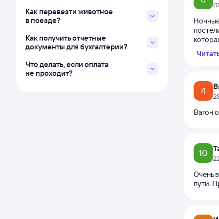
0
Как перевезти животное
в поезде?
Ночные
постели
Как получить отчетные
которая
документы для бухгалтерии?
Читат
Что делать, если оплата
не проходит?
В
4
2
Вагон о
Т
10
2
Очень в
пути. П