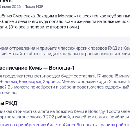
ЛЬЯ К.
0 июля 2026 • Поезд 143Я
ёл из Смоленска. Заходим в Москве - на всех полках неубранные
ь бельё и девать его куда попало. Сами же нашли на полке меш
ли. (Это всё в половине второго ночи.)
ремя отправления и прибытия пассажирских поездов РЖД из Кем
нии. На сайте tutu.ru вы видите актуальное расписание движения
асписание Кемь — Вологда-1
 продолжительность поездки будет составлять 17 часов 15 минут
Няндома
,
Беломорск
,
Харовск
.
Между городами ходит 2 поезда.
зде? Вы можете приобрести и забронировать железнодорожный б
е сейчас.
ты РЖД
изкая стоимость билета на поезд из Кеми в Вологду-1 составляе
артном вагоне около 3 202 рублей, в купейном вагоне приблизит
кция по приобретению билетов
Способы оплаты
Правила работ