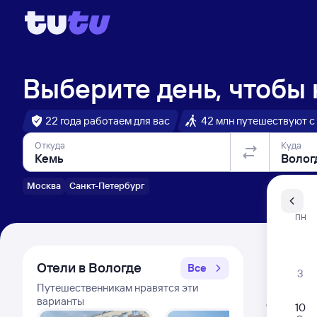
Выберите день, чтобы
22 года работаем для вас
42 млн путешествуют с
Откуда
Куда
Москва
Санкт-Петербург
Санкт-Пе
ПН
Распи
Отели в Вологде
Все
3
Путешественникам нравятся эти
Расписа
варианты
Открыта про
10
Самый