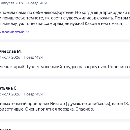
1 августа 2026 • Поезд 143Я
 поезда сами по себе некомфортные. Но когда еще проводники д
 пришлось в темноте, т.к. свет не удосужились включить. Пото
 никому, уж точно пассажирам, не нужна! Какой в ней смысл, ...
ь полностью
ячеслав М.
3 июля 2026 • Поезд 143Я
чень старый. Туалет маленький-трудно развернуться. Ржавчина 
атьяна С.
2 июля 2026 • Поезд 143Я
нимательный проводник Виктор ( думаю не ошибаюсь), вагон 13. 
риветливые. Очень приятная поездка. Спасибо.