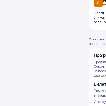
И
6
2
Поезд ш
снимат
разобра
Узнайте в
в расписа
Про р
Средняя
Сокол
,
на пое
tutu уж
Биле
Самая н
в плацк
Инстру