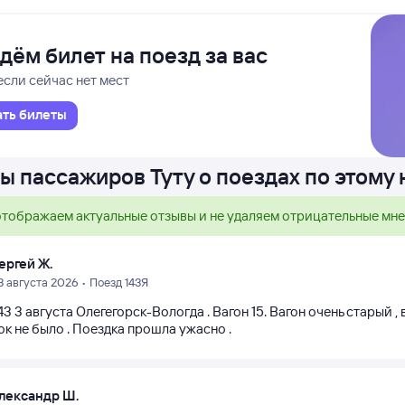
дём билет на поезд за вас
если сейчас нет мест
ать билеты
ы пассажиров Туту о поездах по этому
тображаем актуальные отзывы и не удаляем отрицательные мн
ергей Ж.
3 августа 2026 • Поезд 143Я
3 3 августа Олегегорск-Вологда . Вагон 15. Вагон очень старый , 
к не было . Поездка прошла ужасно .
лександр Ш.