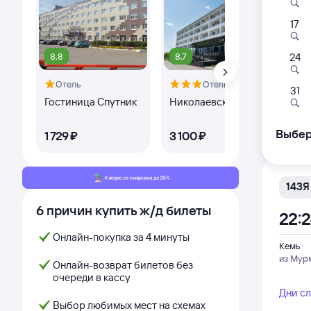
17
217А
12:1
8,8
8,7
7,
24
Отель
Отель
Кемь
31
из Мур
Гостиница Спутник
Николаевский
Сп
Дни с
Выбер
1 ⁠729 ⁠₽
3 ⁠100 ⁠₽
2 ⁠
143Я
6 причин купить ж/д билеты
22:
Онлайн-покупка за 4 минуты
Кемь
из Мур
Онлайн-возврат билетов без
очереди в кассу
Дни с
Выбор любимых мест на схемах