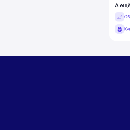
А ещё
Об
Ку