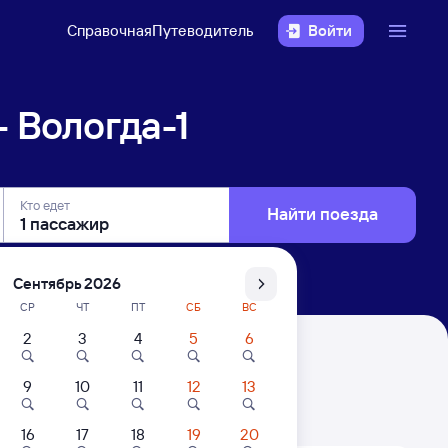
Справочная
Путеводитель
Войти
 Вологда-1
Кто едет
Найти поезда
Сентябрь 2026
СР
ЧТ
ПТ
СБ
ВС
2
3
4
5
6
9
10
11
12
13
. Цены за 1 пассажира
16
17
18
19
20