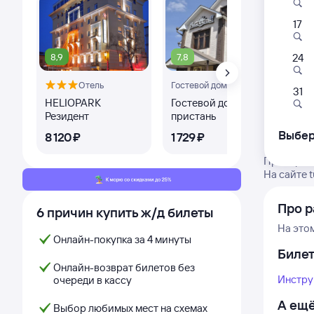
17
8,9
7,8
24
Отель
Гостевой дом
31
HELIOPARK
Гостевой дом Тихая
Co
Резидент
пристань
От
Выбер
8 ⁠120 ⁠₽
1 ⁠729 ⁠₽
5 ⁠
Проверьте
На сайте 
Про р
6 причин купить ж/д билеты
На это
Онлайн-покупка за 4 минуты
Биле
Онлайн-возврат билетов без
Инстру
очереди в кассу
А ещё
Выбор любимых мест на схемах