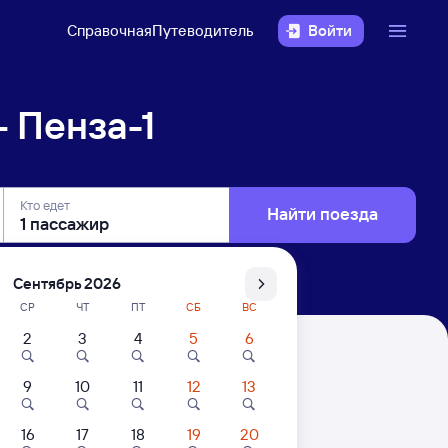
Справочная
Путеводитель
Войти
 Пенза-1
Кто едет
Найти поезда
Сентябрь 2026
СР
ЧТ
ПТ
СБ
ВС
2
3
4
5
6
9
10
11
12
13
16
17
18
19
20