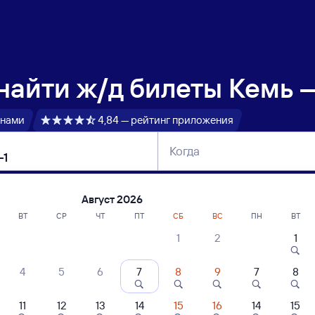
 найти
ж/д билеты Кемь —
 нами
4,84 — рейтинг приложения
Когда
тербург
Москва
Сегодня
Завтра
Август 2026
ВТ
СР
ЧТ
ПТ
СБ
ВС
ПН
ВТ
1
2
1
сание поездов Кемь — Пенза-1
4
5
6
7
8
9
7
8
11
12
13
14
15
16
14
15