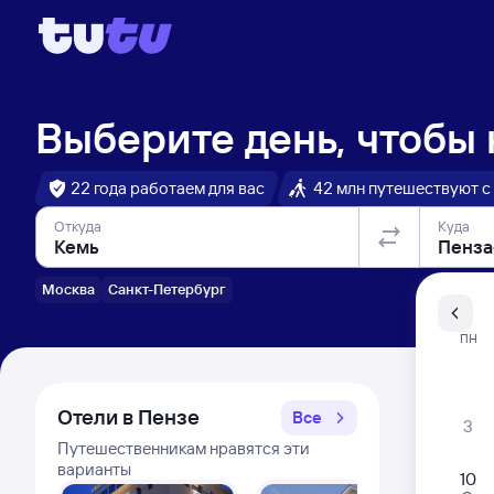
Выберите день, чтобы
22 года работаем для вас
42 млн путешествуют с
Откуда
Куда
Москва
Санкт-Петербург
Санкт-Пе
ПН
Распи
Отели в Пензе
Все
3
Путешественникам нравятся эти
варианты
10