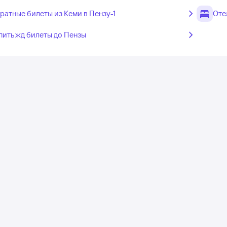
ратные билеты из Кеми в Пензу-1
Оте
пить жд билеты до Пензы