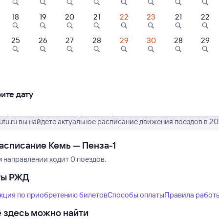
18
19
20
21
22
23
21
22
8,6
8,9
25
26
27
28
29
30
28
29
Нет рейсов по этому
Отель
Отель
Отель
Измените место отправления или при
smos Пенза
Лайф
Вояж
другой транспо
ель
ите дату
000 ⁠₽
3 ⁠200 ⁠₽
5 ⁠000 ⁠₽
 время отправления и прибытия рейсов РЖД из Кеми в Пензу-1.
tutu.ru вы найдете актуальное расписание движения поездов в 20
асписание Кемь — Пенза-1
м направлении ходит 0 поездов.
ты РЖД
кция по приобретению билетов
Способы оплаты
Правила работ
 здесь можно найти