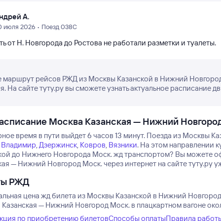
ндрей А.
0 июля 2026 • Поезд 038С
ть от Н. Новгорода до Ростова не работали разметки и туалеты.
 маршрут рейсов РЖД из Москвы Казанской в Нижний Новгород
я. На сайте туту.ру вы сможете узнать актуальное расписание д
асписание Москва Казанская — Нижний Новгород
ое время в пути выйдет 6 часов 13 минут.
Поезда из Москвы Ка
Владимир
,
Дзержинск
,
Ковров
,
Вязники
.
На этом направлении к
кой до Нижнего Новгорода Моск. жд транспортом? Вы можете о
ая — Нижний Новгород Моск. через интернет на сайте туту.ру у
ты РЖД
льная цена жд билета из Москвы Казанской в Нижний Новгород М
Казанская — Нижний Новгород Моск. в плацкартном вагоне около
кция по приобретению билетов
Способы оплаты
Правила работ