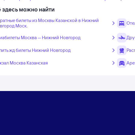
 здесь можно найти
ратные билеты из Москвы Казанской в Нижний
Оте
вгород Моск.
иабилеты Москва — Нижний Новгород
Дру
пить жд билеты Нижний Новгород
Рас
кзал Москва Казанская
Аре