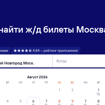
 найти
ж/д билеты Москв
 нами
4,84 — рейтинг приложения
Когда
тербург
Москва
Сегодня
Завтра
Август 2026
ВТ
СР
ЧТ
ПТ
СБ
ВС
ПН
ВТ
1
2
1
сание поездов Москва Казанская — Ни
4
5
6
7
8
9
7
8