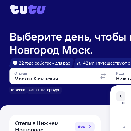
Выберите день, чтобы
Новгород Моск.
22 года работаем для вас
42 млн путешествуют с
Откуда
Куда
Москва
Санкт-Петербург
Санкт-Пе
ПН
Распи
Отели в Нижнем
3
Все
Новгороде