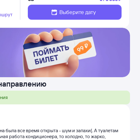
Выберите дату
ршрут
 направлению
ения
на была все время открыта - шум и запахи(. А туалетам
ьная работа кондиционера, то холодно, то жарко,