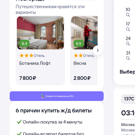
Расписа
Путешественникам нравятся эти
Открыта про
10
варианты
Самый
17
038
00:
24
8,4
8,9
8,1
Москва
31
Отель
Отель
Москва
из Сир
Ботаника Лофт
Весна
Mar
Но
Выбер
Дни с
7 ⁠800 ⁠₽
2 ⁠800 ⁠₽
5 ⁠
137С
6 причин купить ж/д билеты
03:
Онлайн-покупка за 4 минуты
Москва
Москва
Онлайн-возврат билетов без