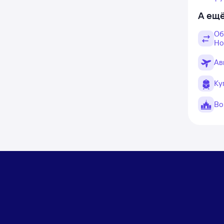
А ещё
Об
Но
Ав
Ку
Во