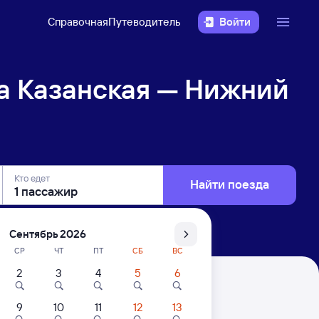
Справочная
Путеводитель
Войти
а Казанская — Нижний
Кто едет
Найти поезда
Сентябрь 2026
СР
ЧТ
ПТ
СБ
ВС
2
3
4
5
6
жний Новгород Моск.
9
10
11
12
13