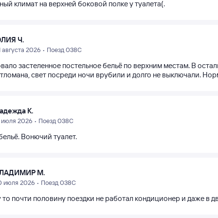
ый климат на верхней боковой полке у туалета(.
ЛИЯ Ч.
1 августа 2026 • Поезд 038С
вало застеленное постельное бельё по верхним местам. В остал
тломана, свет посреди ночи врубили и долго не выключали. Нор
адежда К.
1 июля 2026 • Поезд 038С
бельё. Вонючий туалет.
ЛАДИМИР М.
0 июля 2026 • Поезд 038С
 то почти половину поездки не работал кондиционер и даже в дв