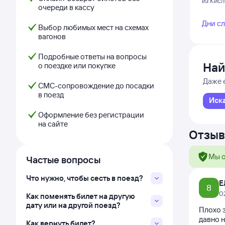
из Кис
очереди в кассу
Дни с
Выбор любимых мест на схемах
вагонов
Подробные ответы на вопросы
Най
о поездке или покупке
Даже 
СМС-сопровождение до посадки
в поезд
Иск
Оформление без регистрации
на сайте
Отзыв
Мы о
Частые вопросы
Что нужно, чтобы сесть в поезд?
Е
8
0
Как поменять билет на другую
дату или на другой поезд?
Плохо з
давно н
Как вернуть билет?