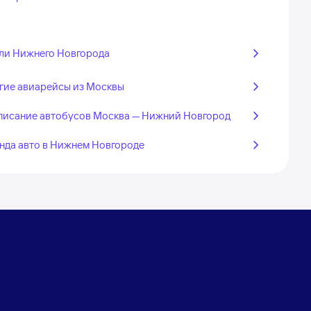
ли Нижнего Новгорода
гие авиарейсы из Москвы
писание автобусов Москва — Нижний Новгород
нда авто в Нижнем Новгороде