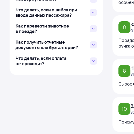
особенн
Что делать, если ошибся при
вводе данных пассажира?
Ю
Как перевезти животное
8
0
в поезде?
Порадо
Как получить отчетные
ручка о
документы для бухгалтерии?
Что делать, если оплата
не проходит?
Н
8
3
Сырое 
В
10
3
Почему