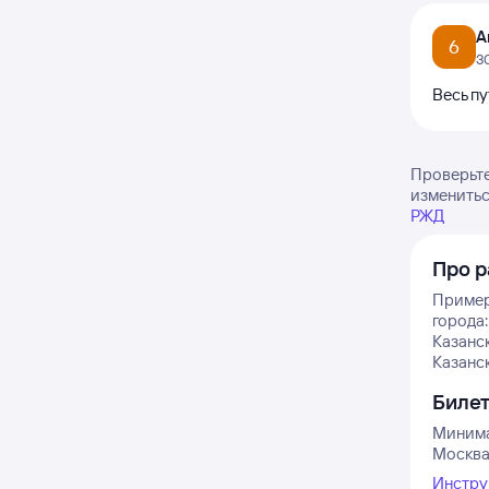
А
6
3
Весь пу
Проверьте
изменитьс
РЖД
Про р
Примерн
города:
Казанс
Казанск
Биле
Минима
Москва 
Инстру