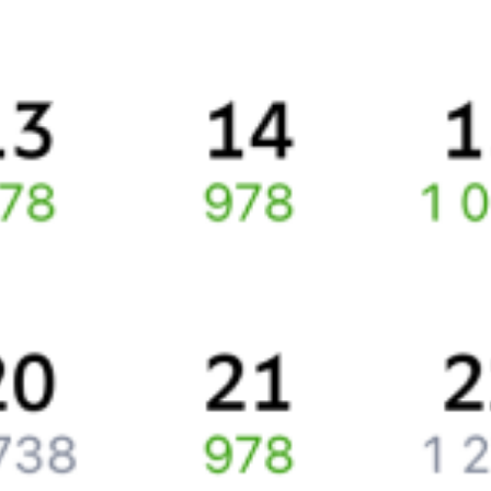
Правила работы сервиса
Про расписание Москва Казанская — Сортировочная
По данному направлению курсирует 0 поездов.
Ищете как добраться из
Москвы
до
Москвы
или как доехать на
поезде?
Спешите заказать и купить железнодорожный билет
Москва
–
Москва
через интернет прямо сейчас.
Путешественникам
Справочная
Путеводитель по странам
Бонусная программа
Подарочные сертификаты
Компания