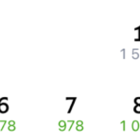
Что нужно, чтобы сесть в поезд?
Как поменять билет на другую дату или на другой поезд?
Как вернуть билет?
Что делать, если ошибся при вводе данных пассажира?
Как перевезти животное в поезде?
Как получить отчетные документы для бухгалтерии?
Что делать, если оплата не проходит?
Билеты РЖД
Вы можете заказать электронный жд билет и
железнодорожный билет на бланке РЖД.
Если вас интересует цена билета на поезд от
Москвы
до
Москвы
, то укажите дату поездки. При этом вы увидите
стоимость билетов во всех доступных вагонах (плацкарт, купе
и др.) и сможете купить жд билеты
Москва
–
Москва
онлайн.
Инструкция по приобретению билетов
Способы оплаты