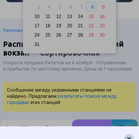
3
4
5
6
7
8
9
10
11
12
13
14
15
16
17
18
19
20
21
22
23
·
Расписание поездов
Ж/д билеты Москва → Москва
24
25
26
27
28
29
30
Расписание поездов Казанский
31
вокзал — Сортировочная
Открыта продажа билетов на 4 ноября · Отправление
и прибытие по местному времени. Цены за 1 пассажира
Сообщение между указанными станциями не
найдено. Предлагаем
результаты поиска между
городами
этих станций
Скидка 20% на жильё в Анталье
и Даламане
Бронируйте по промокоду WOW-1