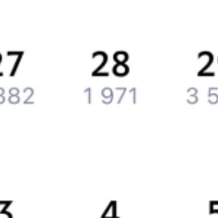
История Туту.ру
Вакансии
Обратная связь
Контактная информация
Партнерам
Реклама на Туту.ру
Партнерская программа
Загрузите в
App Store
Загрузите в
Google Play
Загрузите в
AppGallery