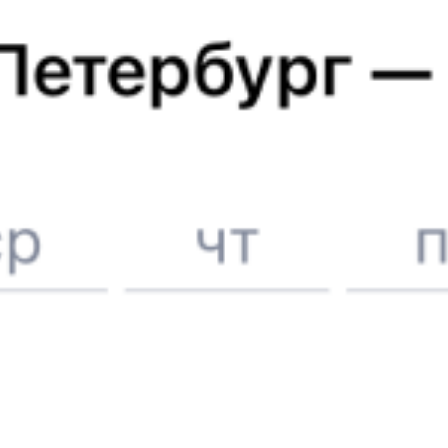
Казанский вокзал
Отели в Москве
Поддержка 24/7 на Туту
6 причин купить ж/д билеты именно здесь
Онлайн-покупка за 4 минуты
Онлайн-возврат билетов без очереди в кассу
Выбор любимых мест на схемах вагонов
Подробные ответы на вопросы о поездке или покупке
СМС-сопровождение до посадки в поезд
Оформление без регистрации на сайте
Частые вопросы