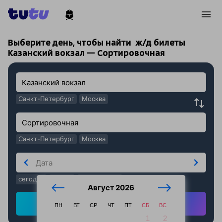
!
!
Выберите день, чтобы найти
ж/д билеты
Казанский вокзал — Сортировочная
Санкт-Петербург
Москва
Санкт-Петербург
Москва
сегодня
завтра
послезавтра
Август 2026
Найти ж/д билеты
ПН
ВТ
СР
ЧТ
ПТ
СБ
ВС
1
2