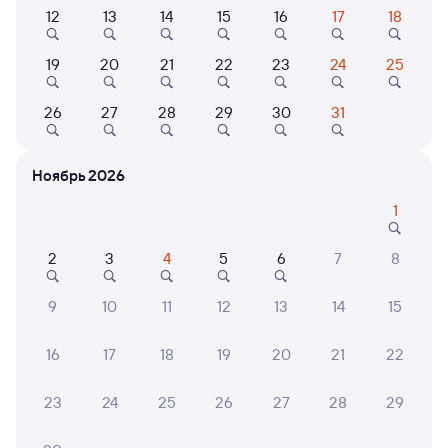
Выберите дату
12
13
14
15
16
17
18
Самый быстрый
19
20
21
22
23
24
25
214М
Проходящий
Двухэтажный
6,3
26
27
28
29
30
31
1 ч 40 м в пути
19:50
21:30
Москва Казанская
Голутвин
Ноябрь 2026
Москва
Коломна
в Сириус (Олимпийский
1
Парк)
2
3
4
5
6
7
8
Дни следования
ближайшие: 2, 4, 6 октября
Маршрут
9
10
11
12
13
14
15
Купе
от
1 ⁠817 ⁠₽
16
17
18
19
20
21
22
Выберите дату
23
24
25
26
27
28
29
Найдём билет на поезд за вас