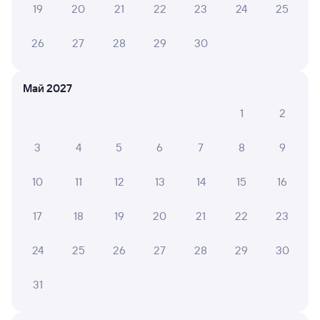
19
20
21
22
23
24
25
26
27
28
29
30
АСЯ С.
10
01 августа 2026 • Поезд 304М
Чистота в вагоне, но туалет не очень чистый, но
Май 2027
бортпроводник старается убирается, кондиционер
работает только во время движения, на остановках
1
2
приходится парится, окна не открывались
3
4
5
6
7
8
9
10
11
12
13
14
15
16
6 причин купить ж/д билеты
17
18
19
20
21
22
23
Онлайн-покупка за 4 минуты
Онлайн-возврат билетов без очереди в кассу
24
25
26
27
28
29
30
Выбор любимых мест на схемах вагонов
31
Подробные ответы на вопросы о поездке или
покупке