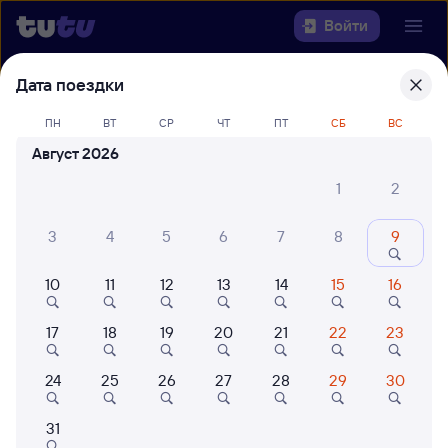
Войти
Дата поездки
Выберите день, чтобы найти
ж/д
билеты Москва Казанская —
ПН
ВТ
СР
ЧТ
ПТ
СБ
ВС
Голутвин
Август 2026
1
2
Откуда
Куда
3
4
5
6
7
8
9
10
11
12
13
14
15
16
Когда
17
18
19
20
21
22
23
Кто едет
24
25
26
27
28
29
30
Найти поезда
31