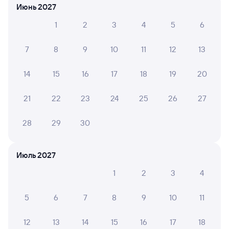
Июнь 2027
СМС-сопровождение до посадки в поезд
1
2
3
4
5
6
Оформление без регистрации на сайте
7
8
9
10
11
12
13
14
15
16
17
18
19
20
Частые вопросы
Что нужно, чтобы сесть в поезд?
21
22
23
24
25
26
27
Как поменять билет на другую дату или
на другой поезд?
28
29
30
Как вернуть билет?
Июль 2027
Что делать, если ошибся при вводе данных
пассажира?
1
2
3
4
Как перевезти животное в поезде?
5
6
7
8
9
10
11
Как получить отчетные документы для
бухгалтерии?
12
13
14
15
16
17
18