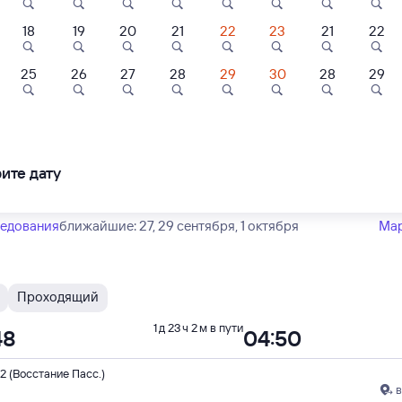
Тип вагона
юбой
18
19
20
21
22
23
21
22
3
9,4
8,3
25
26
27
28
29
30
28
29
Проходящий
1 д 23 ч 2 м в пути
Отель
Отель
Отель
48
04:50
ль Театральный
Грейс Горизонт
AZIMUT Парк О
Виноградная С
2 (Восстание Пасс.)
в
ите дату
60 ⁠₽
9 ⁠868 ⁠₽
9 ⁠713 ⁠₽
ка-2
ледования
ближайшие: 27, 29 сентября, 1 октября
Ма
Проходящий
1 д 23 ч 2 м в пути
48
04:50
2 (Восстание Пасс.)
в