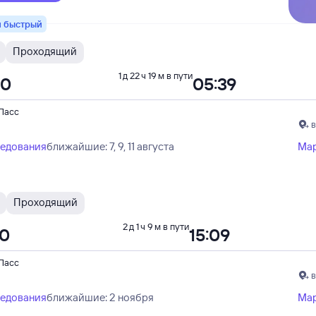
 быстрый
Проходящий
1 д 22 ч 19 м в пути
20
05:39
 Пасс
в
ледования
ближайшие: 7, 9, 11 августа
Ма
Проходящий
2 д 1 ч 9 м в пути
00
15:09
 Пасс
в
ледования
ближайшие: 2 ноября
Ма