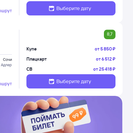
Выберите дату
ршрут
8,7
Купе
от
5 ⁠850 ⁠₽
Плацкарт
от
6 ⁠512 ⁠₽
Сочи
 Адлер
СВ
от
25 ⁠418 ⁠₽
Выберите дату
ршрут