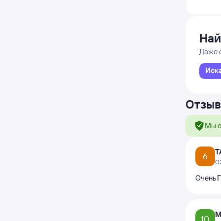
Най
Даже 
Иск
Отзыв
Мы о
Т
6
0
Очень Г
М
10