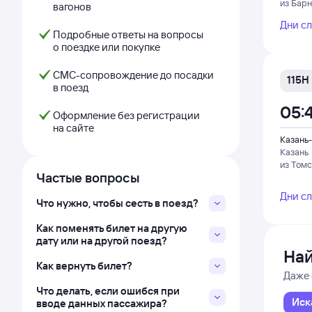
из Бар
вагонов
Дни с
Подробные ответы на вопросы
о поездке или покупке
СМС-сопровождение до посадки
115Н
в поезд
05:
Оформление без регистрации
на сайте
Казань-
Казань
из Томс
Частые вопросы
Дни с
Что нужно, чтобы сесть в поезд?
Как поменять билет на другую
дату или на другой поезд?
Най
Как вернуть билет?
Даже 
Что делать, если ошибся при
Иск
вводе данных пассажира?