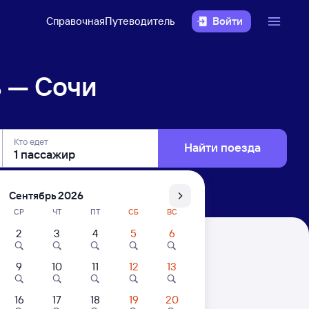
Справочная
Путеводитель
Войти
 — Сочи
Кто едет
Найти поезда
Сентябрь 2026
СР
ЧТ
ПТ
СБ
ВС
2
3
4
5
6
9
10
11
12
13
. Цены за 1 пассажира
16
17
18
19
20