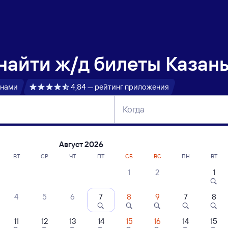
 найти
ж/д билеты Казань
 нами
4,84 — рейтинг приложения
Когда
тербург
Москва
Сегодня
Завтра
Август 2026
ВТ
СР
ЧТ
ПТ
СБ
ВС
ПН
ВТ
1
2
1
сание поездов Казань — Сочи
4
5
6
7
8
9
7
8
ние поездов Сочи — Казань
дажа билетов на 4 ноября. Отправление и прибытие по местному времени
11
12
13
14
15
16
14
15