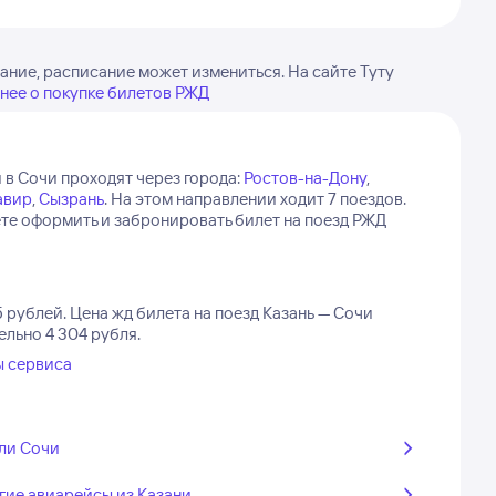
ание, расписание может измениться. На сайте Туту
нее о покупке билетов РЖД
 в Сочи проходят через города:
Ростов-на-Дону
,
авир
,
Сызрань
.
На этом направлении ходит 7 поездов.
ете оформить и забронировать билет на поезд РЖД
5 рублей.
Цена жд билета на поезд Казань — Сочи
ельно 4 304 рубля.
ы сервиса
ли Сочи
гие авиарейсы из Казани