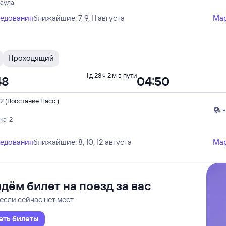
наула
ледования
ближайшие: 7, 9, 11 августа
Ма
Проходящий
1 д 23 ч 2 м в пути
48
04:50
2 (Восстание Пасс.)
в
ка-2
ледования
ближайшие: 8, 10, 12 августа
Ма
дём билет на поезд за вас
если сейчас нет мест
ать билеты