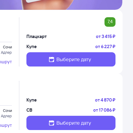
7,4
Плацкарт
от
3 ⁠415 ⁠₽
Купе
от
6 ⁠227 ⁠₽
Сочи
 Адлер
Выберите дату
ршрут
Купе
от
4 ⁠870 ⁠₽
СВ
от
17 ⁠086 ⁠₽
Сочи
 Адлер
Выберите дату
ршрут