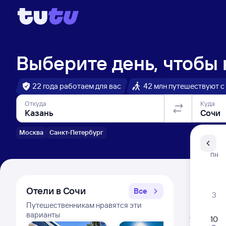
Выберите день, чтобы
22 года работаем для вас
42 млн путешествуют с
Откуда
Куда
Москва
Санкт-Петербург
Санкт-Пе
ПН
Распи
Отели в Сочи
Все
3
Путешественникам нравятся эти
Расписа
варианты
Открыта про
10