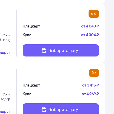
6,6
Плацкарт
от
4 ⁠043 ⁠₽
Купе
от
4 ⁠304 ⁠₽
Сочи
 Парк)
Выберите дату
ршрут
6,7
Плацкарт
от
3 ⁠415 ⁠₽
Купе
от
4 ⁠969 ⁠₽
Сочи
 Адлер
Выберите дату
ршрут