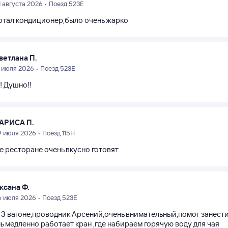
1 августа 2026 • Поезд 523Е
отал кондиционер,было очень жарко
ветлана П.
1 июля 2026 • Поезд 523Е
! Душно!!
АРИСА П.
9 июля 2026 • Поезд 115Н
е ресторане очень вкусно готовят
ксана Ф.
6 июля 2026 • Поезд 523Е
 3 вагоне,проводник Арсений,очень внимательный,помог занести 
ь медленно работает кран ,где набираем горячую воду для чая