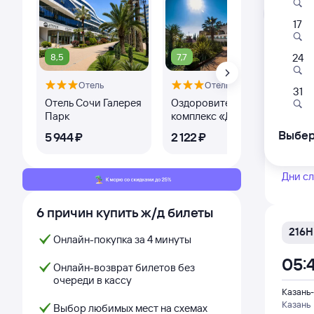
Л
17
8,5
7,7
8,
24
115И
Отель
Отель
05:
31
Отель Сочи Галерея
Оздоровительный
Оте
Парк
комплекс «Дивный»
Казань-
Казань
Выбер
5 ⁠944 ⁠₽
2 ⁠122 ⁠₽
4 ⁠1
из Томс
Дни с
6 причин купить ж/д билеты
216Н
Онлайн-покупка за 4 минуты
05:
Онлайн-возврат билетов без
очереди в кассу
Казань-
Казань
Выбор любимых мест на схемах