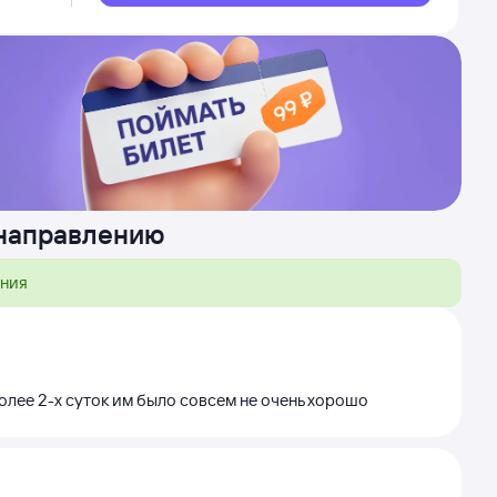
 направлению
ения
более 2-х суток им было совсем не очень хорошо