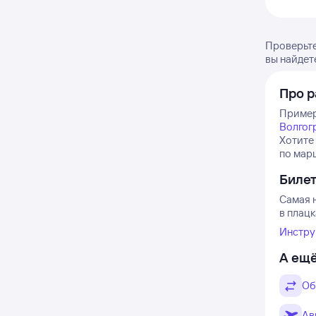
Проверьте
вы найдет
Про р
Примерн
Волгог
Хотите
по марш
Биле
Самая н
в плацк
Инстру
А ещё
Об
Ав