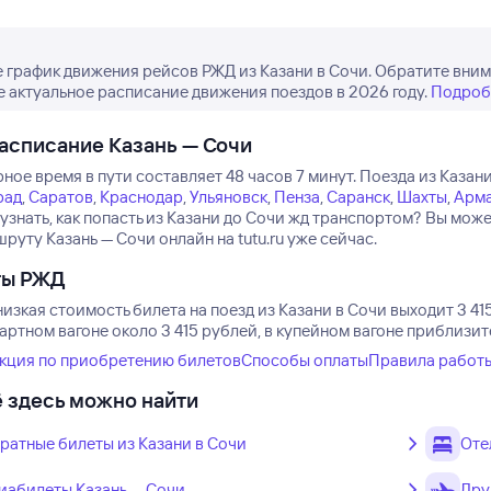
 график движения рейсов РЖД из Казани в Сочи. Обратите вним
е актуальное расписание движения поездов в 2026 году.
Подроб
асписание Казань — Сочи
ое время в пути составляет 48 часов 7 минут.
Поезда из Казани
рад
,
Саратов
,
Краснодар
,
Ульяновск
,
Пенза
,
Саранск
,
Шахты
,
Арм
 узнать, как попасть из Казани до Сочи жд транспортом? Вы мож
руту Казань — Сочи онлайн на tutu.ru уже сейчас.
ты РЖД
изкая стоимость билета на поезд из Казани в Сочи выходит 3 41
артном вагоне около 3 415 рублей, в купейном вагоне приблизит
кция по приобретению билетов
Способы оплаты
Правила работ
 здесь можно найти
ратные билеты из Казани в Сочи
Оте
иабилеты Казань — Сочи
Дру