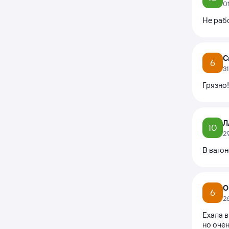
0
Не раб
С
6
3
Грязно!
Л
10
2
В вагон
О
6
2
Ехала в
но очен