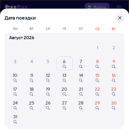
Войти
Дата поездки
Выберите день, чтобы найти
ж/д
ПН
ВТ
СР
ЧТ
ПТ
СБ
ВС
билеты Касторная-Новая — Усмань
Август 2026
22 года работаем для вас
42 млн путешествуют с на
1
2
Откуда
3
4
5
6
7
8
9
Куда
10
11
12
13
14
15
16
Когда
17
18
19
20
21
22
23
Кто едет
24
25
26
27
28
29
30
31
Найти поезда