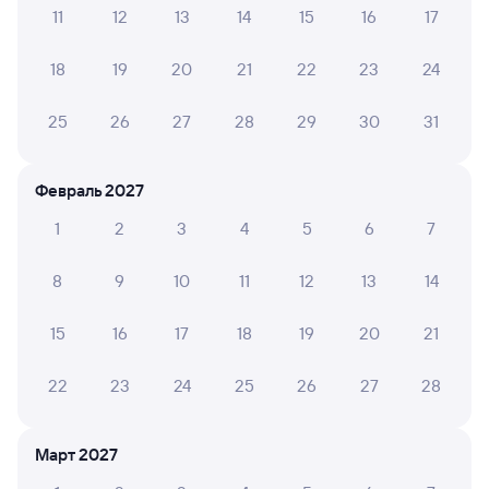
11
12
13
14
15
16
17
Билеты РЖД
18
19
20
21
22
23
24
Инструкция по приобретению билетов
Способы оплаты
Правила работы сервиса
25
26
27
28
29
30
31
А ещё здесь можно найти
Обратные билеты из Касторной-Новой
Февраль 2027
в Усмань
1
2
3
4
5
6
7
Отели Усмани
8
9
10
11
12
13
14
Билеты на поезд Усмань
15
16
17
18
19
20
21
22
23
24
25
26
27
28
Март 2027