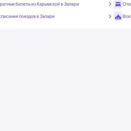
ратные билеты из Карымской в Залари
Оте
списание поездов в Залари
Вок