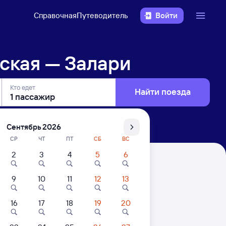
Справочная
Путеводитель
Войти
ская — Залари
Кто едет
Найти поезда
Сентябрь 2026
СР
ЧТ
ПТ
СБ
ВС
2
3
4
5
6
9
10
11
12
13
16
17
18
19
20