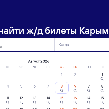
 найти
ж/д билеты Карым
Когда
тербург
Москва
Сегодня
Завтра
Август 2026
ВТ
СР
ЧТ
ПТ
СБ
ВС
ПН
ВТ
1
2
1
сание поездов Карымская — Залари
4
5
6
7
8
9
7
8
11
12
13
14
15
16
14
15