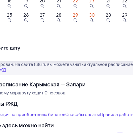
18
19
20
21
22
23
21
22
25
26
27
28
29
30
28
29
Нет рейсов по этому
Измените место отправления или при
другой транспо
ите дату
е расписание поездов дальнего следования РЖД из Карымской в
рован. На сайте tutu.ru вы можете узнать актуальное расписание
РЖД
асписание Карымская — Залари
ному маршруту ходит 0 поездов.
ты РЖД
кция по приобретению билетов
Способы оплаты
Правила работ
 здесь можно найти