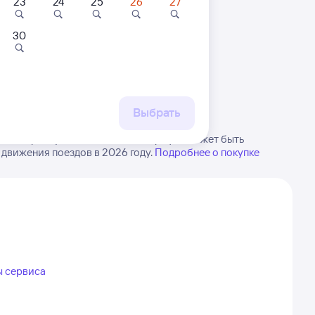
23
24
25
26
27
30
 маршруту
бытия, либо посмотрите
рт
Выбрать
 Залари. Будьте внимательны, график может быть
 движения поездов в 2026 году.
Подробнее о покупке
ы сервиса