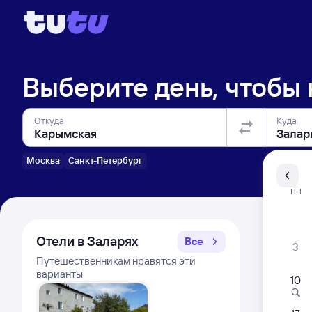
Выберите день, чтобы
Откуда
Куда
Москва
Санкт-Петербург
Санкт-Пе
ПН
Распи
Отели в Заларях
Все
3
Путешественникам нравятся эти
варианты
10