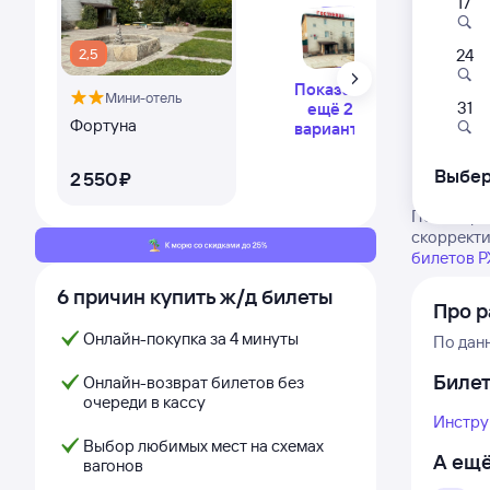
17
2,5
24
Показать
Мини-отель
31
ещё 2
Фортуна
варианта
Выбер
2 ⁠550 ⁠₽
Посмотрит
скорректи
билетов 
6 причин купить ж/д билеты
Про р
Онлайн-покупка за 4 минуты
По дан
Биле
Онлайн-возврат билетов без
очереди в кассу
Инстру
Выбор любимых мест на схемах
А ещё
вагонов