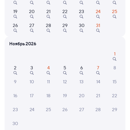
Выбор любимых мест на схемах вагонов
19
20
21
22
23
24
25
Подробные ответы на вопросы о поездке или
покупке
26
27
28
29
30
31
СМС-сопровождение до посадки в поезд
Ноябрь 2026
Оформление без регистрации на сайте
1
Частые вопросы
2
3
4
5
6
7
8
Что нужно, чтобы сесть в поезд?
9
10
11
12
13
14
15
Как поменять билет на другую дату или
на другой поезд?
16
17
18
19
20
21
22
Как вернуть билет?
23
24
25
26
27
28
29
Что делать, если ошибся при вводе данных
пассажира?
30
Как перевезти животное в поезде?