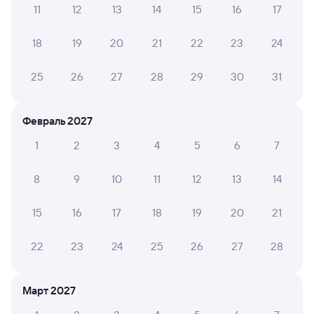
11
12
13
14
15
16
17
Обратные билеты из Карымской в Хадабулак
18
19
20
21
22
23
24
Отели
25
26
27
28
29
30
31
Расписание поездов Хада-Булак
Вокзал Карымская
Февраль 2027
1
2
3
4
5
6
7
8
9
10
11
12
13
14
15
16
17
18
19
20
21
22
23
24
25
26
27
28
Март 2027