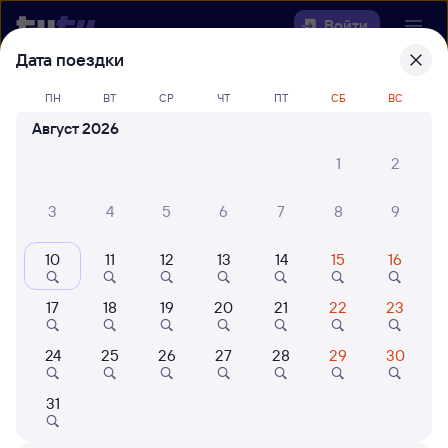
Войти
Дата поездки
Выберите день, чтобы найти
ж/д
ПН
ВТ
СР
ЧТ
ПТ
СБ
ВС
билеты Карымская — Хадабулак
Август 2026
Откуда
1
2
Куда
3
4
5
6
7
8
9
10
11
12
13
14
15
16
Когда
17
18
19
20
21
22
23
Кто едет
24
25
26
27
28
29
30
Найти поезда
31