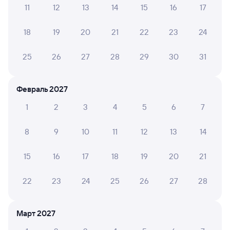
11
12
13
14
15
16
17
А ещё здесь можно найти
18
19
20
21
22
23
24
Обратные билеты из Каргата в Приютово
Отели
25
26
27
28
29
30
31
Билеты на поезд в Приютово
Февраль 2027
Вокзал Каргат
1
2
3
4
5
6
7
8
9
10
11
12
13
14
15
16
17
18
19
20
21
22
23
24
25
26
27
28
Март 2027