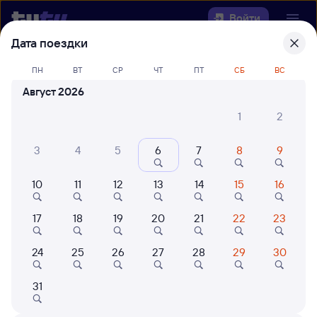
Войти
Дата поездки
Выберите день, чтобы найти
ж/д
ПН
ВТ
СР
ЧТ
ПТ
СБ
ВС
билеты Каргат — Приютово
Август 2026
22 года работаем для вас
42 млн путешествуют с на
1
2
Откуда
3
4
5
6
7
8
9
Куда
10
11
12
13
14
15
16
Когда
17
18
19
20
21
22
23
Кто едет
24
25
26
27
28
29
30
31
Найти поезда