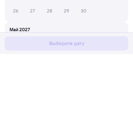
26
27
28
29
30
Мы используем cookies для более удобной работы
с сайтом.
Подробнее
Май 2027
Соглашаюсь
1
2
Выберите дату
3
4
5
6
7
8
9
10
11
12
13
14
15
16
17
18
19
20
21
22
23
Расписание поездов
Ж/д билеты Каргат → Приютово
24
25
26
27
28
29
30
Путешественникам
31
Партнёрам
Июнь 2027
Помощь