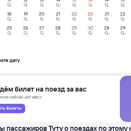
18
19
20
21
22
23
21
22
Проходящий
13 ч 43 м в пути
50
05:33
25
26
27
28
29
30
28
29
8,8
8,9
-1
Новосибирск-Г
Апарт-отель
Отель
Квартира
к
Новос
унды
КЬЮ Апартс
Гостиниц NET на
Гостиниц NET н
Большевистской
Ядринцевской
ите дату
ледования
ближайшие: 10, 12, 14 августа
Ма
240 ⁠₽
4 ⁠600 ⁠₽
3 ⁠600 ⁠₽
дём билет на поезд за вас
если сейчас нет мест
ать билеты
ы пассажиров Туту о поездах по этому