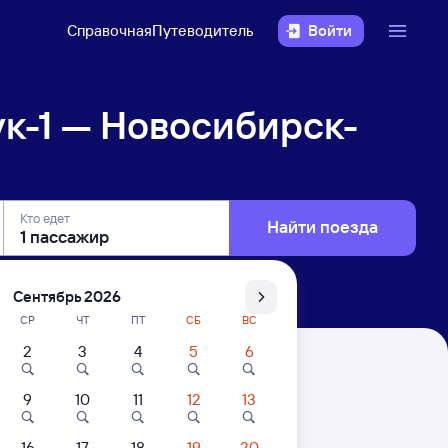
Справочная
Путеводитель
Войти
к-1 — Новосибирск-
Кто едет
Найти поезда
Сентябрь 2026
СР
ЧТ
ПТ
СБ
ВС
2
3
4
5
6
ск-Главный
9
10
11
12
13
. Цены за 1 пассажира
16
17
18
19
20