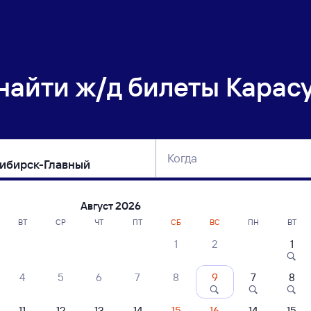
 найти
ж/д билеты Карасу
Когда
тербург
Москва
Сегодня
Завтра
Август 2026
ВТ
СР
ЧТ
ПТ
СБ
ВС
ПН
ВТ
1
2
1
сание поездов Карасук-1 — Новосибир
4
5
6
7
8
9
7
8
ние поездов Новосибирск-Главный — Карасук-1
дажа билетов на 6 ноября. Отправление и прибытие по местному времени
11
12
13
14
15
16
14
15