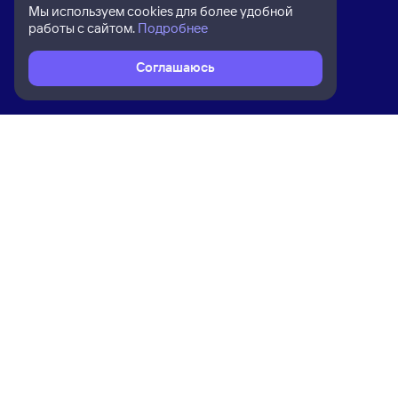
Мы используем cookies для более удобной
работы с сайтом.
Подробнее
Соглашаюсь
Расписание поездов
Ж/д билеты Карасук-1 → Новосиби
Ком
Приложение Туту
О на
Вака
Конт
Прав