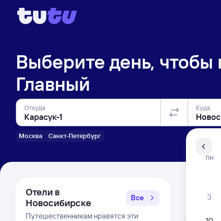
Выберите день, чтобы
Главный
Откуда
Куда
Москва
Санкт-Петербург
Санкт-Пе
ПН
Распи
Отели в
3
Все
Новосибирске
Расписа
Путешественникам нравятся эти
Открыта про
10