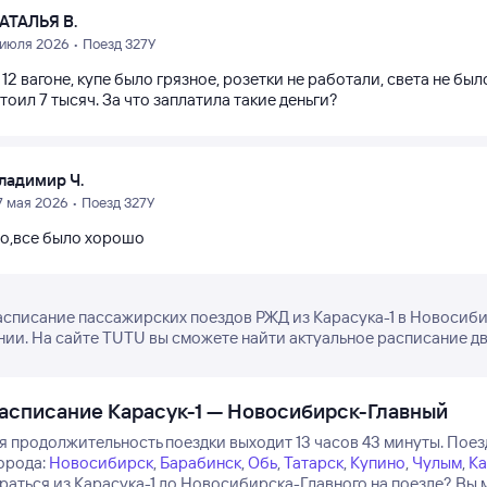
АТАЛЬЯ В.
1 июля 2026 • Поезд 327У
 12 вагоне, купе было грязное, розетки не работали, света не бы
тоил 7 тысяч. За что заплатила такие деньги?
ладимир Ч.
7 мая 2026 • Поезд 327У
о,все было хорошо
асписание пассажирских поездов РЖД из Карасука-1 в Новосиби
нии. На сайте TUTU вы сможете найти актуальное расписание дв
асписание Карасук-1 — Новосибирск-Главный
я продолжительность поездки выходит 13 часов 43 минуты.
Поез
орода:
Новосибирск
,
Барабинск
,
Обь
,
Татарск
,
Купино
,
Чулым
,
Ка
браться из Карасука-1 до Новосибирска-Главного на поезде? Вы