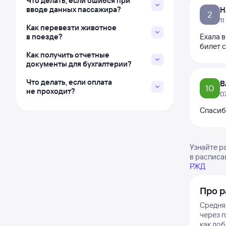
Что делать, если ошибся при
вводе данных пассажира?
Н
2
1
Как перевезти животное
в поезде?
Ехала в
билет с
Как получить отчетные
документы для бухгалтерии?
Что делать, если оплата
В
10
не проходит?
0
Спасиб
Узнайте р
в расписа
РЖД
Про р
Средня
через г
как до