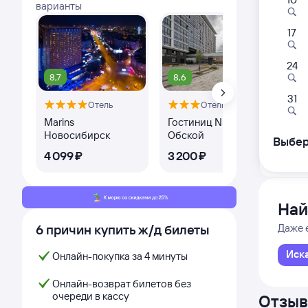
варианты
17
327У
15:
24
8,7
8,6
10
Карасук
31
Отель
Отель
Карасу
из Кул
Marins
Гостиниц NET на
АЙ
Новосибирск
Обской
Выбер
Дни с
4 ⁠099 ⁠₽
3 ⁠200 ⁠₽
3 ⁠
Най
6 причин купить ж/д билеты
Даже 
Иск
Онлайн-покупка за 4 минуты
Онлайн-возврат билетов без
очереди в кассу
Отзыв