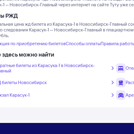
-1 — Новосибирск-Главный через интернет на сайте Туту уже се
ты РЖД
льная цена жд билета из Карасука-1 в Новосибирск-Главный сос
го следования Карасук-1 — Новосибирск-Главный в плацкартном 
убль.
кция по приобретению билетов
Способы оплаты
Правила работ
 здесь можно найти
ратные билеты из Карасука-1 в Новосибирск-
Оте
авный
 билеты Новосибирск
Рас
кзал Карасук-1
Аре