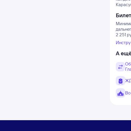
Карасук
Биле
Минима
дальне
2 251 р
Инстру
А ещё
Об
Гл
ЖД
Во