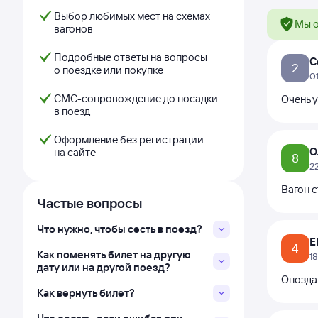
Выбор любимых мест на схемах
Мы о
вагонов
Подробные ответы на вопросы
С
2
о поездке или покупке
0
СМС-сопровождение до посадки
Очень у
в поезд
Оформление без регистрации
О
на сайте
8
2
Вагон с
Частые вопросы
Что нужно, чтобы сесть в поезд?
Е
4
Как поменять билет на другую
1
дату или на другой поезд?
Опозда
Как вернуть билет?