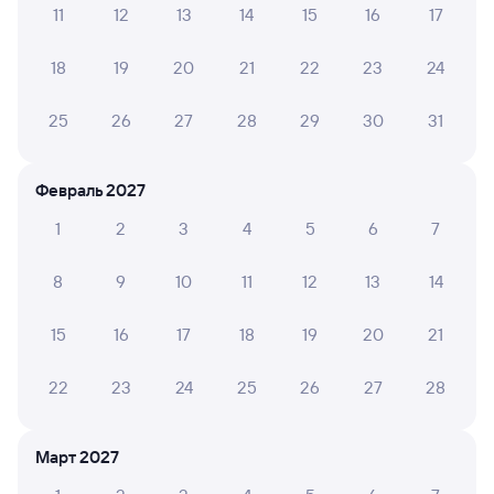
11
12
13
14
15
16
17
А ещё здесь можно найти
18
19
20
21
22
23
24
Обратные билеты из Калинковичей в Быхов
Отели
25
26
27
28
29
30
31
Билеты на поезд в Быхова
Февраль 2027
1
2
3
4
5
6
7
8
9
10
11
12
13
14
15
16
17
18
19
20
21
22
23
24
25
26
27
28
Март 2027