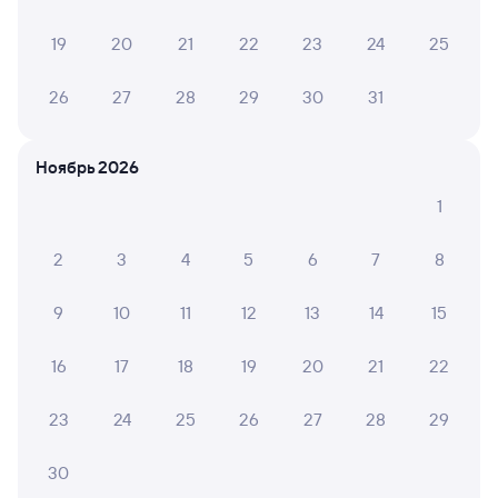
Онлайн-возврат билетов без очереди в кассу
19
20
21
22
23
24
25
Выбор любимых мест на схемах вагонов
Подробные ответы на вопросы о поездке или
26
27
28
29
30
31
покупке
СМС-сопровождение до посадки в поезд
Ноябрь 2026
Оформление без регистрации на сайте
1
2
3
4
5
6
7
8
Частые вопросы
9
10
11
12
13
14
15
Что нужно, чтобы сесть в поезд?
Как поменять билет на другую дату или
16
17
18
19
20
21
22
на другой поезд?
23
24
25
26
27
28
29
Как вернуть билет?
Что делать, если ошибся при вводе данных
30
пассажира?