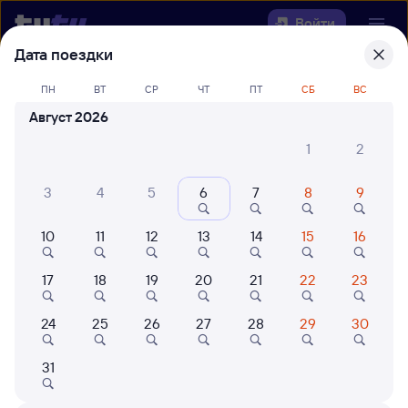
Войти
Дата поездки
Выберите день, чтобы найти
ж/д
ПН
ВТ
СР
ЧТ
ПТ
СБ
ВС
билеты Калинковичи — Быхов
Август 2026
22 года работаем для вас
42 млн путешествуют с на
1
2
Откуда
3
4
5
6
7
8
9
Куда
10
11
12
13
14
15
16
Когда
17
18
19
20
21
22
23
Кто едет
24
25
26
27
28
29
30
31
Найти поезда