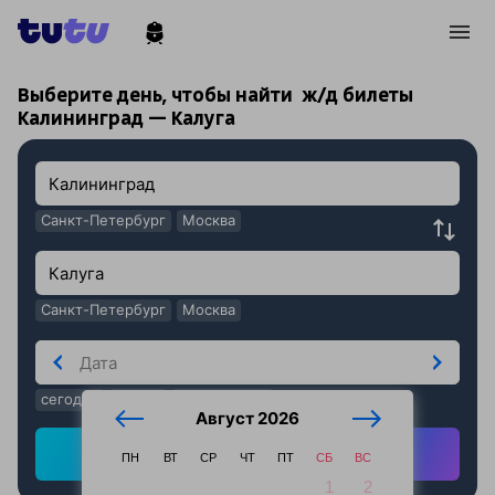
!
!
Выберите день, чтобы найти
ж/д билеты
Калининград — Калуга
Санкт-Петербург
Москва
Санкт-Петербург
Москва
сегодня
завтра
послезавтра
Август 2026
Найти ж/д билеты
ПН
ВТ
СР
ЧТ
ПТ
СБ
ВС
1
2