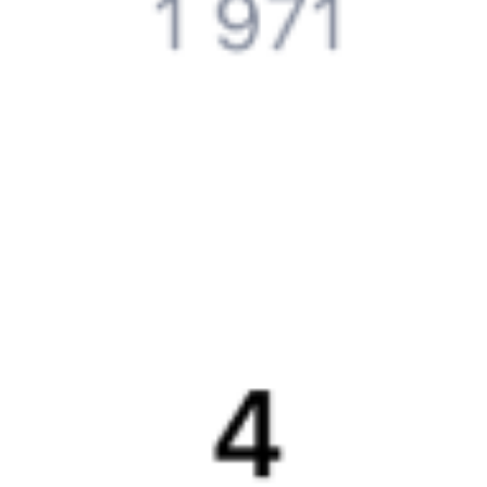
Компания
История Туту.ру
Вакансии
Обратная связь
Контактная информация
Партнерам
Реклама на Туту.ру
Партнерская программа
Загрузите в
App Store
Загрузите в
Google Play
Загрузите в
AppGallery