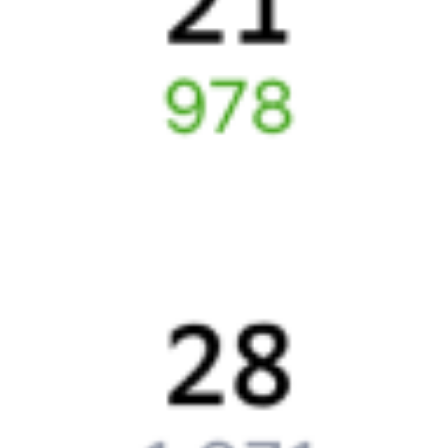
Как получить отчетные документы для бухгалтерии?
Что делать, если оплата не проходит?
Билеты РЖД
Инструкция по приобретению билетов
Способы оплаты
Правила работы сервиса
Путешественникам
Справочная
Путеводитель по странам
Бонусная программа
Подарочные сертификаты