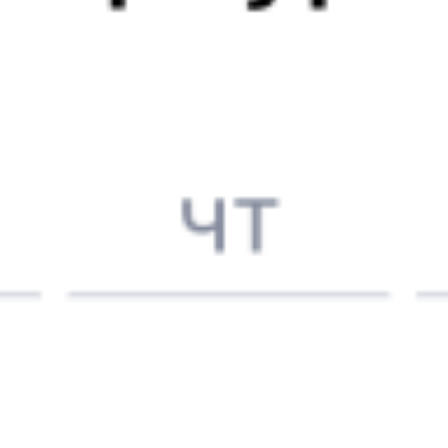
Выбрать дату
360Ч + 454С
6 754 ₽
поездки
от
360Ч
738А
Иван Паристый (двухэтажный)
17:52
09:05
1 пересадка
Калининград
,
Калуга
,
Калуга-2
14 ч 27 м
Калининград Пасс
в Калугу
1 д 14 ч 13 м в пути
Южный
из Калининграда
Выбрать дату
360Ч + 738А
6 170 ₽
поездки
от
360Ч
086Щ
17:52
03:23
1 пересадка
Калининград
,
Калуга
,
Калуга-2
7 ч 50 м
Калининград Пасс
в Калугу
1 д 8 ч 31 м в пути
Южный
из Калининграда