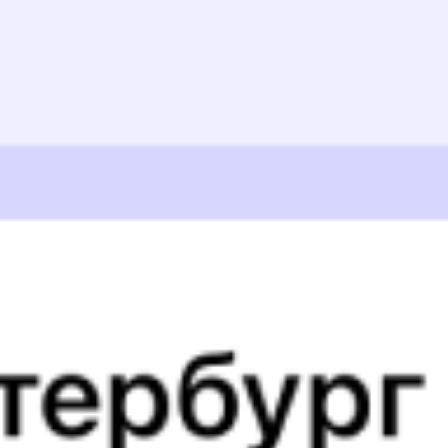
Выбрать дату
360Ч + 140М
5 983 ₽
поездки
от
360Ч
740А
Иван Паристый (двухэтажный)
17:52
15:31
1 пересадка
Калининград
,
Калуга
,
Калуга-2
20 ч 53 м
Калининград Пасс
в Калугу
1 д 20 ч 39 м в пути
Южный
из Калининграда
Выбрать дату
360Ч + 740А
6 126 ₽
поездки
от
360Ч
454С
17:52
11:48
1 пересадка
Калининград
,
Калуга
,
Калуга-2
15 ч 40 м
Калининград Пасс
в Калугу
1 д 16 ч 56 м в пути
Южный
из Калининграда