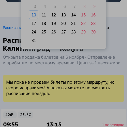
3
4
5
6
7
8
9
10
11
12
13
14
15
16
17
18
19
20
21
22
23
·
Расписание поездов
Ж/д билеты Калининград → Калуга
24
25
26
27
28
29
30
Расписание поездов
31
Калининград — Калуга
Открыта продажа билетов на 6 ноября · Отправление
и прибытие по местному времени. Цены за 1 пассажира
Мы пока не продаем билеты по этому маршруту, но
скоро исправимся! А пока вы можете посмотреть
расписание поездов.
426Ч
231*С
09:55
13:15
1 пересадка