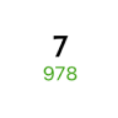
Узнайте расписание движения пассажирских поездов РЖД
из Калининграда в Калугу. Будьте внимательны, расписание
может измениться. На этой странице вы видите актуальное
расписание движения поездов в 2026 году.
Подробнее
о покупке билетов РЖД
А ещё здесь можно найти
Авиабилеты Калининград — Калуга
Другие авиарейсы из Калининграда
Отели Калуги
ЖД билеты
Калуга
Отели в Калуге
Поддержка 24/7 на Туту
6 причин купить ж/д билеты именно здесь