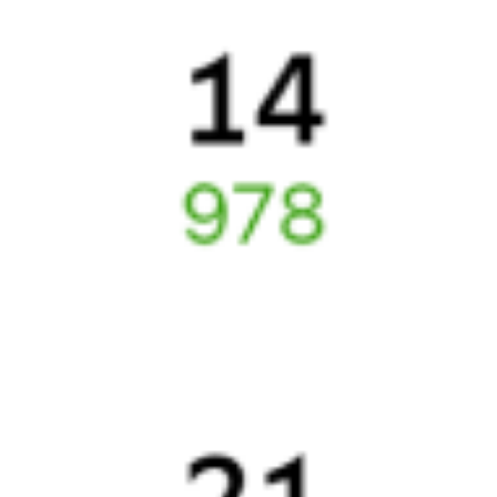
Онлайн-покупка за 4 минуты
Онлайн-возврат билетов без очереди в кассу
Выбор любимых мест на схемах вагонов
Подробные ответы на вопросы о поездке или покупке
СМС-сопровождение до посадки в поезд
Оформление без регистрации на сайте
Частые вопросы
Что нужно, чтобы сесть в поезд?
Как поменять билет на другую дату или на другой поезд?
Как вернуть билет?
Что делать, если ошибся при вводе данных пассажира?
Как перевезти животное в поезде?