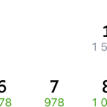
Что нужно, чтобы сесть в поезд?
Как поменять билет на другую дату или на другой поезд?
Как вернуть билет?
Что делать, если ошибся при вводе данных пассажира?
Как перевезти животное в поезде?
Как получить отчетные документы для бухгалтерии?
Что делать, если оплата не проходит?
Билеты РЖД
Вы можете заказать электронный жд билет и
железнодорожный билет на бланке РЖД.
Если вас интересует цена билета на поезд от
Качканара
до
Екатеринбурга
, то укажите дату поездки. При этом
вы увидите стоимость билетов во всех доступных вагонах
(плацкарт, купе и др.) и сможете купить жд билеты
Качканар
–
Екатеринбург
онлайн.
Инструкция по приобретению билетов