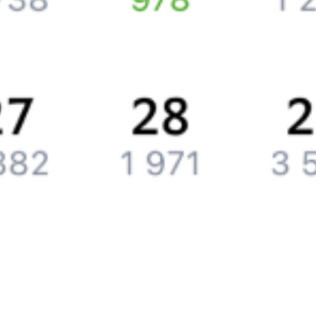
Компания
История Туту.ру
Вакансии
Обратная связь
Контактная информация
Партнерам
Реклама на Туту.ру
Партнерская программа
Загрузите в
App Store
Загрузите в
Google Play