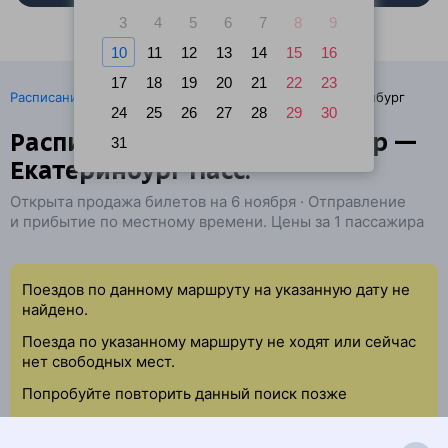
3
4
5
6
7
8
9
10
11
12
13
14
15
16
17
18
19
20
21
22
23
·
Расписание поездов
Ж/д билеты Качканар → Екатеринбург
24
25
26
27
28
29
30
Расписание поездов Качканар —
31
Екатеринбург Пасс.
Открыта продажа билетов на 6 ноября · Отправление
и прибытие по местному времени. Цены за 1 пассажира
Поездов по данному маршруту на указанную дату не
найдено.
Поезда по указанному маршруту не ходят или сейчас
нет свободных мест.
Попробуйте повторить данный поиск позже