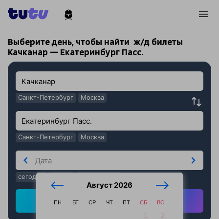
!
!
Выберите день, чтобы найти
ж/д билеты
Качканар — Екатеринбург Пасс.
Санкт-Петербург
Москва
Санкт-Петербург
Москва
сегодня
завтра
послезавтра
Август 2026
Найти ж/д билеты
ПН
ВТ
СР
ЧТ
ПТ
СБ
ВС
1
2