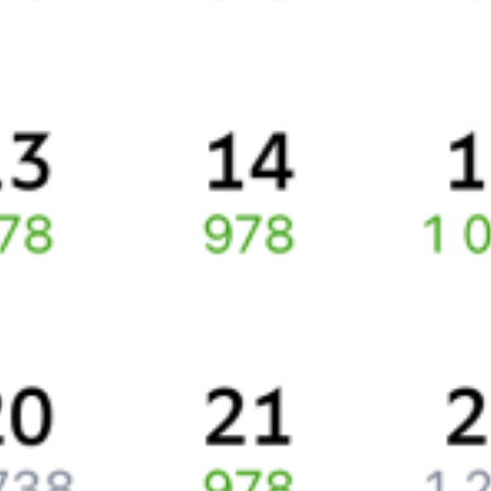
Способы оплаты
Правила работы сервиса
Про расписание Качканар — Екатеринбург Пасс.
По данному направлению курсирует 0 поездов.
Ищете как добраться из
Качканара
до
Екатеринбурга
или как
доехать на поезде?
Попробуйте заказать и купить железнодорожный билет по
маршруту
Качканар
–
Екатеринбург
через интернет прямо
сейчас.
Путешественникам
Справочная
Путеводитель по странам
Бонусная программа
Подарочные сертификаты