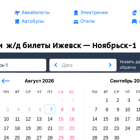
Авиабилеты
Электрички
Автобусы
Отели
и
ж/д билеты Ижевск — Ноябрьск-1
Указать д
обратно
тербург
сегодня
завтра
Август 2026
Сентябрь 20
послезавтра
ПН
ВТ
СР
ЧТ
ПТ
СБ
ВС
ПН
ВТ
СР
ЧТ
П
1
2
1
2
3
3
4
5
6
7
8
9
7
8
9
10
1
рьск
10
11
12
13
14
15
16
14
15
16
17
1
к — Ноябрьск-1
17
18
19
20
21
22
23
21
22
23
24
2
равление и прибытие по местному времени. Цены за 1 пасса
24
25
26
27
28
29
30
28
29
30