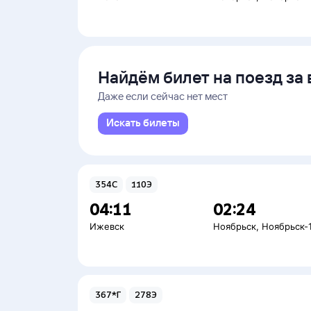
Найдём билет на поезд за 
Даже если сейчас нет мест
Искать билеты
354С
110Э
04:11
02:24
Ижевск
Ноябрьск
,
Ноябрьск-
367*Г
278Э