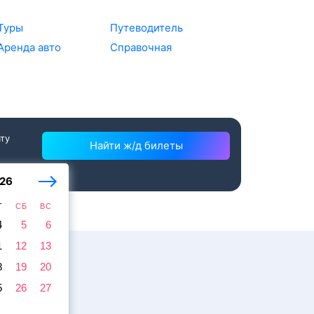
Туры
Путеводитель
Аренда авто
Справочная
ату
Найти ж/д билеты
26
Т
СБ
ВС
4
5
6
1
12
13
8
19
20
5
26
27
жира