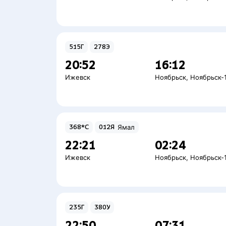
515Г
278Э
20:52
16:12
Ижевск
Ноябрьск
,
Ноябрьск-
368*С
012Я
Ямал
22:21
02:24
Ижевск
Ноябрьск
,
Ноябрьск-
235Г
380У
22:50
07:31