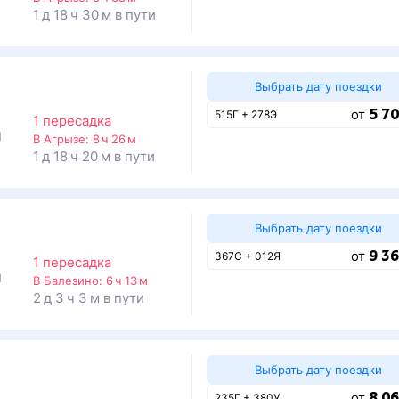
1 д 18 ч 30 м в пути
Выбрать дату поездки
5 70
от
515Г + 278Э
1 пересадка
1
В Агрызе:
8 ч 26 м
1 д 18 ч 20 м в пути
Выбрать дату поездки
9 36
от
367С + 012Я
1 пересадка
1
В Балезино:
6 ч 13 м
2 д 3 ч 3 м в пути
Выбрать дату поездки
8 06
от
235Г + 380У