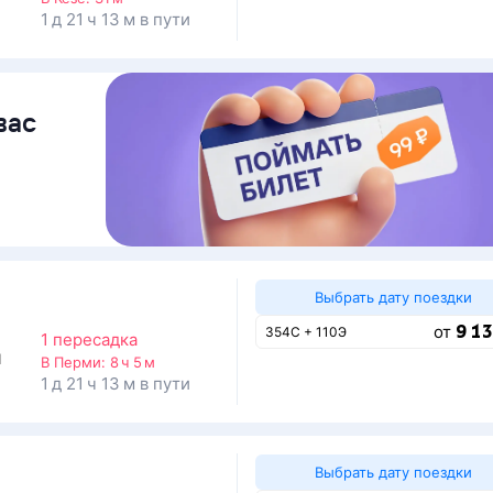
1 д 21 ч 13 м в пути
вас
Выбрать дату поездки
9 13
от
354С + 110Э
1 пересадка
1
В Перми:
8 ч 5 м
1 д 21 ч 13 м в пути
Выбрать дату поездки