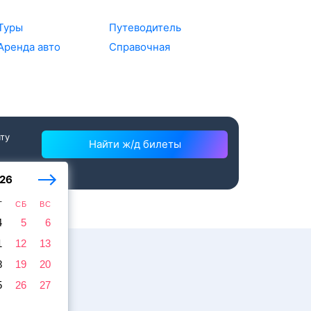
Туры
Путеводитель
Аренда авто
Справочная
ату
Найти ж/д билеты
26
Т
СБ
ВС
4
5
6
1
12
13
8
19
20
5
26
27
жира