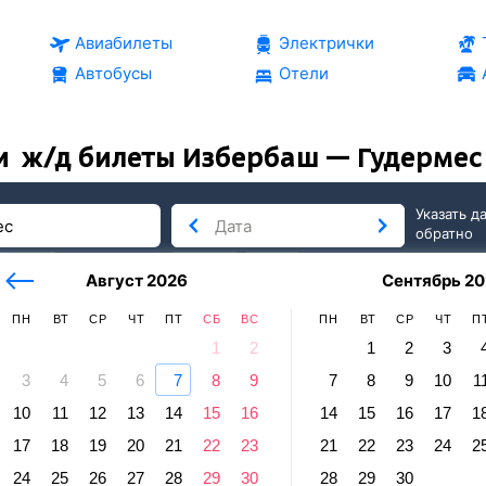
Авиабилеты
Электрички
Автобусы
Отели
и
ж/д билеты Избербаш — Гудермес
Указать д
обратно
тербург
сегодня
завтра
Август 2026
Сентябрь 20
послезавтра
ПН
ВТ
СР
ЧТ
ПТ
СБ
ВС
ПН
ВТ
СР
ЧТ
П
1
2
1
2
3
3
4
5
6
7
8
9
7
8
9
10
1
ермес
10
11
12
13
14
15
16
14
15
16
17
1
рбаш — Гудермес
17
18
19
20
21
22
23
21
22
23
24
2
равление и прибытие по местному времени. Цены за 1 пасса
24
25
26
27
28
29
30
28
29
30