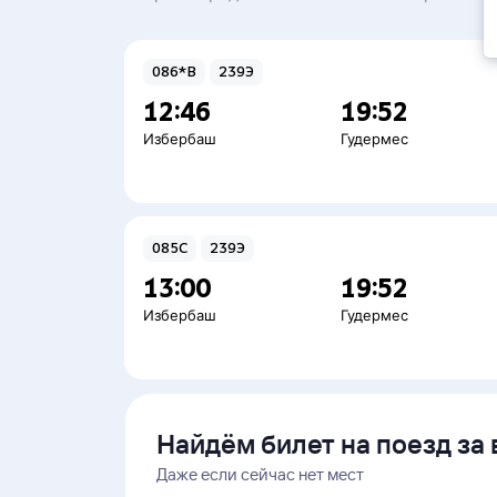
086*В
239Э
12:46
19:52
Избербаш
Гудермес
085С
239Э
13:00
19:52
Избербаш
Гудермес
Найдём билет на поезд за 
Даже если сейчас нет мест