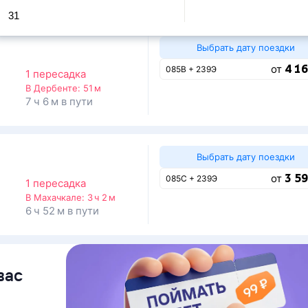
31
Выбрать дату поездки
4 16
от
085В + 239Э
1 пересадка
В Дербенте:
51 м
7 ч 6 м в пути
Выбрать дату поездки
3 59
от
085С + 239Э
1 пересадка
В Махачкале:
3 ч 2 м
6 ч 52 м в пути
вас