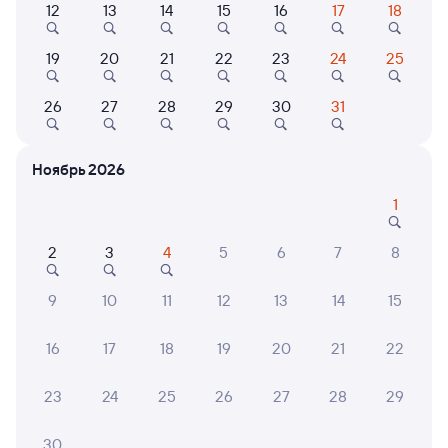
12
13
14
15
16
17
18
Найдём билет на поезд за вас
19
20
21
22
23
24
25
Даже если сейчас нет мест
26
27
28
29
30
31
Искать билеты
Ноябрь 2026
Отели в Пензе
Все
1
Путешественникам нравятся эти варианты
2
3
4
5
6
7
8
9
10
11
12
13
14
15
8,4
8,9
16
17
18
19
20
21
22
Отель
Отель
AZIMUT Отель Пенза
Cosmos Пенза Отель
HELI
23
24
25
26
27
28
29
5 ⁠350 ⁠₽
5 ⁠000 ⁠₽
8 ⁠120 
30