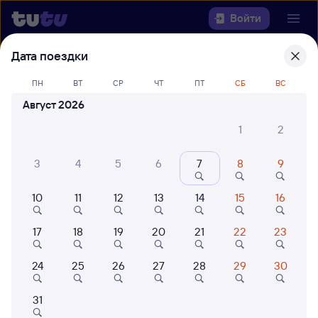
Войти
Дата поездки
Выберите день, чтобы найти
ж/д
билеты Иваново — Пенза-1
ПН
ВТ
СР
ЧТ
ПТ
СБ
ВС
Август 2026
22 года работаем для вас
42 млн путешествуют с на
1
2
Откуда
3
4
5
6
7
8
9
Куда
10
11
12
13
14
15
16
Когда
17
18
19
20
21
22
23
Кто едет
24
25
26
27
28
29
30
Найти поезда
31