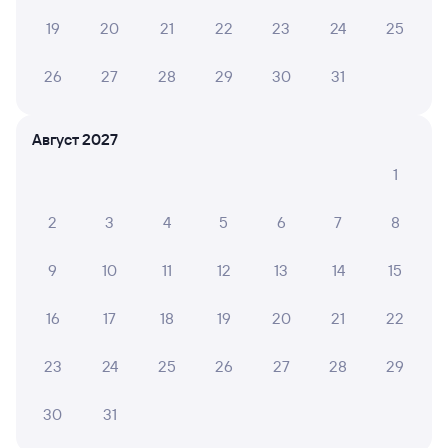
А ещё здесь можно найти
19
20
21
22
23
24
25
Обратные билеты из Иванова в Пензу-1
26
27
28
29
30
31
Отели Пензы
Август 2027
Авиабилеты Иваново — Пенза
1
Другие авиарейсы из Иванова
2
3
4
5
6
7
8
Железнодорожные билеты в Пензу
9
10
11
12
13
14
15
16
17
18
19
20
21
22
23
24
25
26
27
28
29
30
31