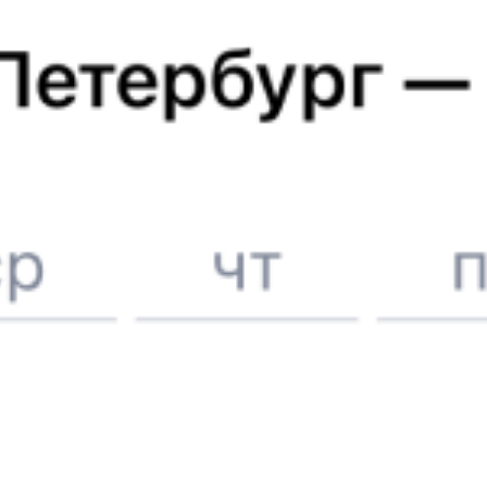
Купить билеты на поезд до
Усть-Кута
Отели в Усть-Куте
Поддержка 24/7 на Туту
6 причин купить ж/д билеты именно здесь
Онлайн-покупка за 4 минуты
Онлайн-возврат билетов без очереди в кассу
Выбор любимых мест на схемах вагонов
Подробные ответы на вопросы о поездке или покупке
СМС-сопровождение до посадки в поезд
Оформление без регистрации на сайте
Частые вопросы