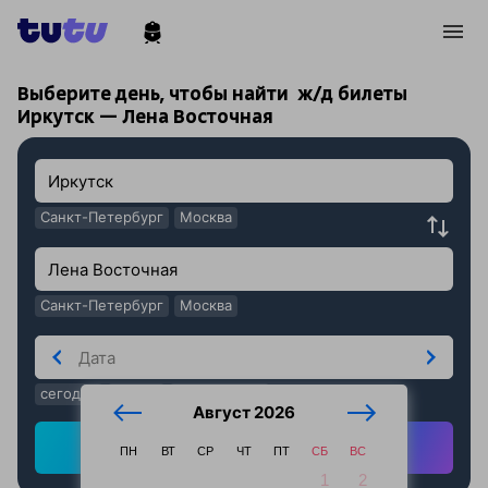
!
!
Выберите день, чтобы найти
ж/д билеты
Иркутск — Лена Восточная
Санкт-Петербург
Москва
Санкт-Петербург
Москва
сегодня
завтра
послезавтра
Август 2026
Найти ж/д билеты
ПН
ВТ
СР
ЧТ
ПТ
СБ
ВС
1
2