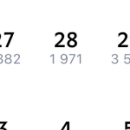
История Туту.ру
Вакансии
Обратная связь
Контактная информация
Партнерам
Реклама на Туту.ру
Партнерская программа
Загрузите в
App Store
Загрузите в
Google Play
Загрузите в
AppGallery