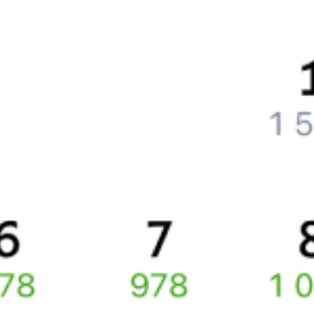
Что нужно, чтобы сесть в поезд?
Как поменять билет на другую дату или на другой поезд?
Как вернуть билет?
Что делать, если ошибся при вводе данных пассажира?
Как перевезти животное в поезде?
Как получить отчетные документы для бухгалтерии?
Что делать, если оплата не проходит?
Билеты РЖД
Вы можете заказать электронный жд билет и
железнодорожный билет на бланке РЖД.
Если вас интересует цена билета на поезд от
Иркутска
до
Усть-
Кута
, то укажите дату поездки. При этом вы увидите стоимость
билетов во всех доступных вагонах (плацкарт, купе и др.)
и сможете купить жд билеты
Иркутск
–
Усть-Кут
онлайн.
Инструкция по приобретению билетов
Способы оплаты