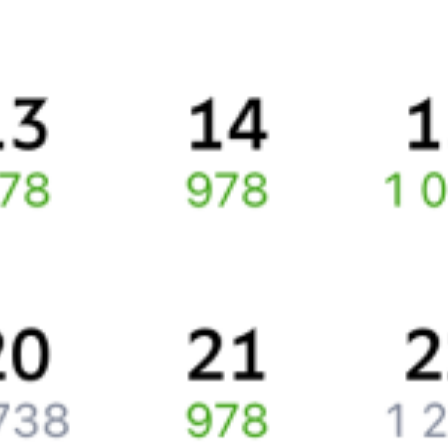
Правила работы сервиса
Про расписание Иркутск — Лена Восточная
По выбранному маршруту курсирует 0 поездов.
Ищете как добраться из
Иркутска
до
Усть-Кута
или как доехать
на поезде?
Вы можете заказать и купить железнодорожный билет по
маршруту
Иркутск
–
Усть-Кут
через интернет прямо сейчас.
Путешественникам
Справочная
Путеводитель по странам
Бонусная программа
Подарочные сертификаты
Компания