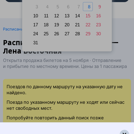
3
4
5
6
7
8
9
10
11
12
13
14
15
16
17
18
19
20
21
22
23
·
Расписание поездов
Ж/д билеты Иркутск → Усть-Кут
24
25
26
27
28
29
30
Расписание поездов Иркутск —
31
Лена Восточная
Открыта продажа билетов на 5 ноября · Отправление
и прибытие по местному времени. Цены за 1 пассажира
Поездов по данному маршруту на указанную дату не
найдено.
Поезда по указанному маршруту не ходят или сейчас
нет свободных мест.
Попробуйте повторить данный поиск позже