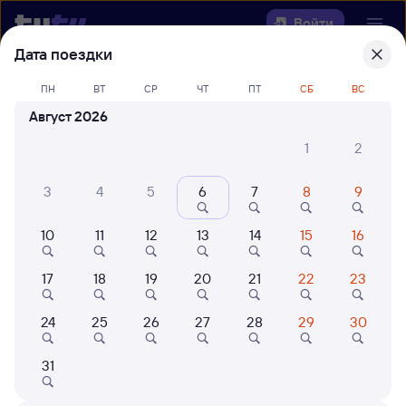
Войти
Дата поездки
Выберите день, чтобы найти
ж/д
ПН
ВТ
СР
ЧТ
ПТ
СБ
ВС
билеты Ингашская — Брантовка
Август 2026
22 года работаем для вас
42 млн путешествуют с на
1
2
Откуда
3
4
5
6
7
8
9
Куда
10
11
12
13
14
15
16
Когда
17
18
19
20
21
22
23
Кто едет
24
25
26
27
28
29
30
31
Найти поезда