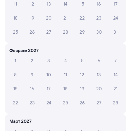
11
12
13
14
15
16
17
А ещё здесь можно найти
18
19
20
21
22
23
24
Обратные билеты из Ингашской в Брантовку
Отели
25
26
27
28
29
30
31
Купить жд билеты Октябрьский
Февраль 2027
1
2
3
4
5
6
7
8
9
10
11
12
13
14
15
16
17
18
19
20
21
22
23
24
25
26
27
28
Март 2027