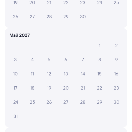
19
20
21
22
23
24
25
Онлайн-возврат билетов без очереди в кассу
Выбор любимых мест на схемах вагонов
26
27
28
29
30
Подробные ответы на вопросы о поездке или
покупке
Май 2027
СМС-сопровождение до посадки в поезд
1
2
Оформление без регистрации на сайте
3
4
5
6
7
8
9
10
11
12
13
14
15
16
Частые вопросы
17
18
19
20
21
22
23
Что нужно, чтобы сесть в поезд?
Как поменять билет на другую дату или
24
25
26
27
28
29
30
на другой поезд?
Как вернуть билет?
31
Что делать, если ошибся при вводе данных
пассажира?