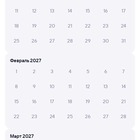
Мы отображаем актуальные отзывы и не удаляем
отрицательные мнения
11
12
13
14
15
16
17
ГАЛИНА Ш.
18
19
20
21
22
23
24
8
05 августа 2026 • Поезд 097Э
25
26
27
28
29
30
31
Чисто,приятные проводники.только хорошие
воспоминания.
Февраль 2027
НАТАЛЬЯ А.
1
2
3
4
5
6
7
10
31 июля 2026 • Поезд 097Э
8
9
10
11
12
13
14
Поездка очень понравилась, в вагоне чисто, добрые и
отзывчивые сотрудники
15
16
17
18
19
20
21
ТАТЬЯНА С.
22
23
24
25
26
27
28
10
28 июля 2026 • Поезд 235Э
Очень и очень хороший, современный вагон. Таких бы
Март 2027
вагонов по больше