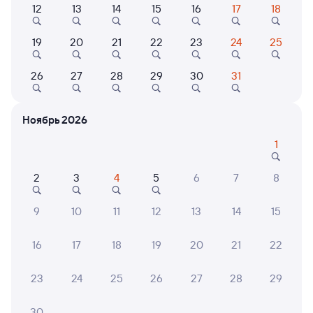
12
13
14
15
16
17
18
Самый быстрый
235Э
Проходящий
7,4
19
20
21
22
23
24
25
5 д 9 ч 39 м в пути
22:13
02:52
26
27
28
29
30
31
Икабья
Саратов-1 Пасс.
из Тынды
Саратов
Ноябрь 2026
в Анапу
1
Дни следования
ближайшие: 12, 19, 26 августа
Маршрут
2
3
4
5
6
7
8
Плацкарт
Купе
от
16 ⁠480 ⁠₽
от
24 ⁠966 ⁠₽
9
10
11
12
13
14
15
Выберите дату
16
17
18
19
20
21
22
Найдём билет на поезд за вас
23
24
25
26
27
28
29
Даже если сейчас нет мест
30