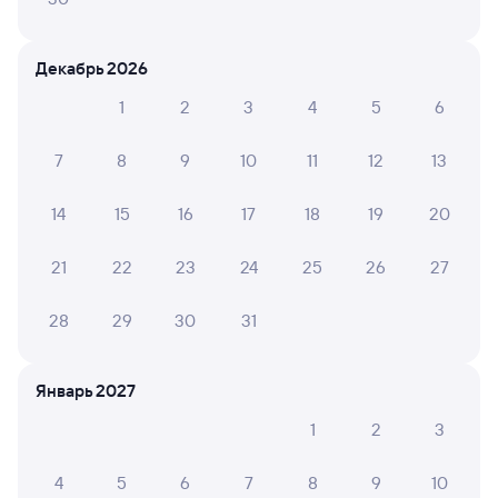
Искать билеты
Декабрь 2026
Отели в Саратове
Все
1
2
3
4
5
6
Путешественникам нравятся эти варианты
7
8
9
10
11
12
13
14
15
16
17
18
19
20
8,3
7,0
21
22
23
24
25
26
27
Отель
Отель
Отель
Гостиница "Саратов"
Бестужев
Гост
28
29
30
31
1 ⁠800 ⁠₽
960 ⁠₽
500 ⁠
Январь 2027
Отзывы пассажиров Туту о поездах
1
2
3
по этому направлению
4
5
6
7
8
9
10