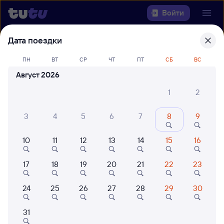
Войти
Дата поездки
Выберите день, чтобы найти
ж/д
билеты Икабья — Саратов-1 Пасс.
ПН
ВТ
СР
ЧТ
ПТ
СБ
ВС
Август 2026
Откуда
1
2
Куда
3
4
5
6
7
8
9
Когда
10
11
12
13
14
15
16
Кто едет
17
18
19
20
21
22
23
24
25
26
27
28
29
30
Найти поезда
31