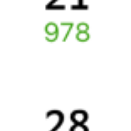
Что делать, если ошибся при вводе данных пассажира?
Как перевезти животное в поезде?
Как получить отчетные документы для бухгалтерии?
Что делать, если оплата не проходит?
Билеты РЖД
Вы можете заказать электронный жд билет и
железнодорожный билет на бланке РЖД.
Если вас интересует цена билета на поезд от
Новой Игирмы
до
Нижнеудинска
, то укажите дату поездки. При этом
вы увидите стоимость билетов во всех доступных вагонах
(плацкарт, купе и др.) и сможете купить жд билеты
Новая
Игирма
–
Нижнеудинск
онлайн.
Инструкция по приобретению билетов
Способы оплаты
Правила работы сервиса