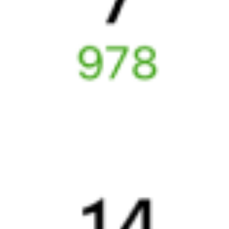
Даже если сейчас нет мест
Искать билеты
Узнайте расписание движения пассажирских поездов РЖД
из Новой Игирмы в Нижнеудинск. Будьте внимательны,
расписание может измениться. На этой странице вы видите
актуальное расписание движения поездов
в 2026 году.
Подробнее о покупке билетов РЖД
А ещё здесь можно найти
Обратные билеты из Новой Игирмы в Нижнеудинск
Авиабилеты
Новая Игирма
→
Нижнеудинск
Отели Нижнеудинска
ЖД билеты в
Нижнеудинск
Отели в Нижнеудинске