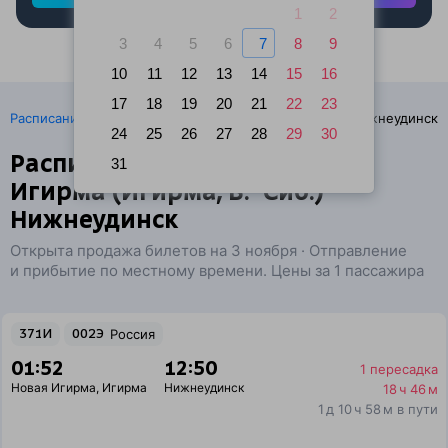
1
2
3
4
5
6
7
8
9
10
11
12
13
14
15
16
17
18
19
20
21
22
23
·
Расписание поездов
Ж/д билеты Новая Игирма → Нижнеудинск
24
25
26
27
28
29
30
Расписание поездов г. Новая
31
Игирма (Игирма, В.-Сиб.) —
Нижнеудинск
Открыта продажа билетов на 3 ноября · Отправление
и прибытие по местному времени. Цены за 1 пассажира
371И
002Э
Россия
01:52
12:50
1 пересадка
Новая Игирма
,
Игирма
Нижнеудинск
18 ч 46 м
1 д 10 ч 58 м в пути