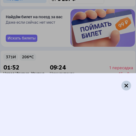
Найдём билет на поезд за вас
Даже если сейчас нет мест
Искать билеты
371И
206*С
01:52
09:24
1 пересадка
Новая Игирма
,
Игирма
Нижнеудинск
15 ч 3 м
1 д 7 ч 32 м в пути
Выбрать дату
371И + 205С
5 257 ₽
поездки
от
377И
270С
01:52
09:24
1 пересадка
Новая Игирма
,
Игирма
Нижнеудинск
15 ч 3 м