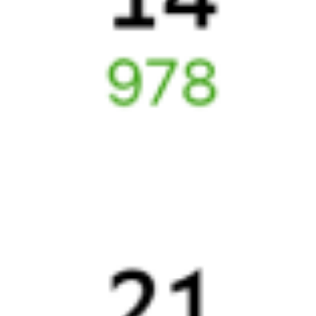
Поддержка 24/7 на Туту
6 причин купить ж/д билеты именно здесь
Онлайн-покупка за 4 минуты
Онлайн-возврат билетов без очереди в кассу
Выбор любимых мест на схемах вагонов
Подробные ответы на вопросы о поездке или покупке
СМС-сопровождение до посадки в поезд
Оформление без регистрации на сайте
Частые вопросы
Что нужно, чтобы сесть в поезд?
Как поменять билет на другую дату или на другой поезд?
Как вернуть билет?