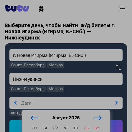
!
!
Выберите день, чтобы найти
ж/д билеты г.
Новая Игирма (Игирма, В.-Сиб.) —
Нижнеудинск
Санкт-Петербург
Москва
Санкт-Петербург
Москва
сегодня
завтра
послезавтра
Август 2026
Найти ж/д билеты
ПН
ВТ
СР
ЧТ
ПТ
СБ
ВС