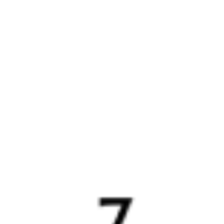
01:52
20:15
1 пересадка
Новая Игирма
,
Игирма
Нижнеудинск
39 м
18 ч 23 м в пути
Выбрать дату
371И + 381Ы
5 202 ₽
поездки
от
371И
082И
01:52
20:03
1 пересадка
Новая Игирма
,
Игирма
Нижнеудинск
1 ч 3 м
18 ч 11 м в пути
Выбрать дату
371И + 082И
5 257 ₽
поездки
от
Найдём билет на поезд за вас