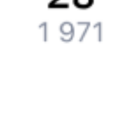
Путешественникам
Справочная
Путеводитель по странам
Бонусная программа
Подарочные сертификаты
Компания
История Туту.ру
Вакансии
Обратная связь
Контактная информация
Партнерам
Реклама на Туту.ру
Партнерская программа