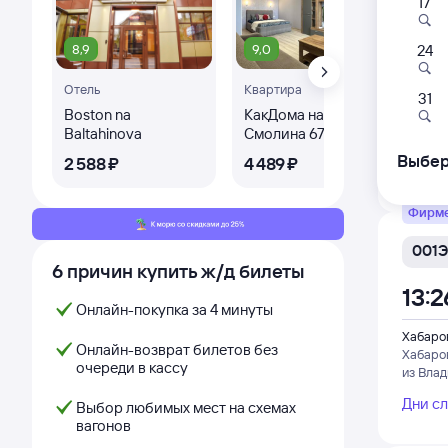
17
009
03:
8,9
9,0
24
Отель
Квартира
Хабаров
31
Хабаро
Boston na
КакДома на улице
Ви
из Влад
Baltahinova
Смолина 67 корпус
1
Выбер
2 ⁠588 ⁠₽
4 ⁠489 ⁠₽
1 ⁠3
Дни с
Фирм
001Э
6 причин купить ж/д билеты
13:2
Онлайн-покупка за 4 минуты
Хабаров
Онлайн-возврат билетов без
Хабаро
очереди в кассу
из Влад
Дни с
Выбор любимых мест на схемах
вагонов