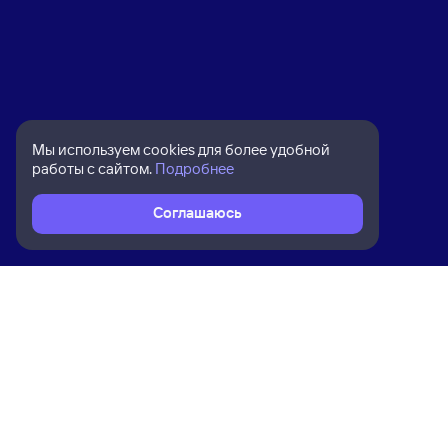
Мы используем cookies для более удобной
работы с сайтом.
Подробнее
Соглашаюсь
Расписание поездов
Ж/д билеты Хабаровск → Улан-Удэ 
Ком
Приложение Туту