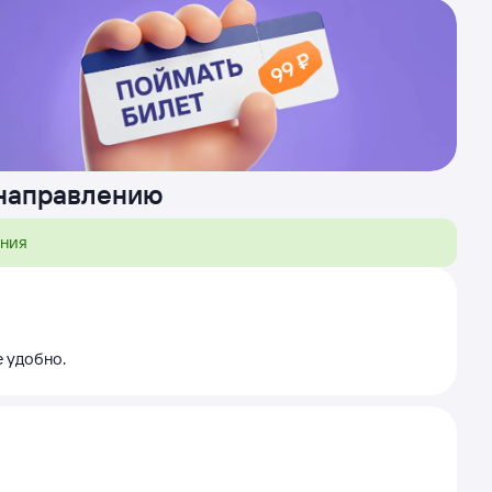
 направлению
ения
е удобно.