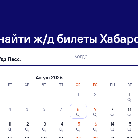
 найти
ж/д билеты Хабаро
Когда
тербург
Москва
Сегодня
Завтра
Август 2026
ВТ
СР
ЧТ
ПТ
СБ
ВС
ПН
ВТ
1
2
1
сание поездов Хабаровск — Улан-Удэ П
4
5
6
7
8
9
7
8
ние поездов Улан-Удэ Пасс. — Хабаровск
дажа билетов на 5 ноября. Отправление и прибытие по местному времени
11
12
13
14
15
16
14
15
 быстрый