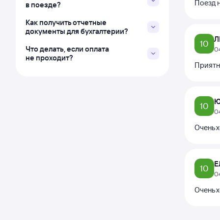
Поезд н
в поезде?
Как получить отчетные
документы для бухгалтерии?
Л
10
Что делать, если оплата
0
не проходит?
Приятн
Ю
10
0
Очень 
Е
10
0
Очень 