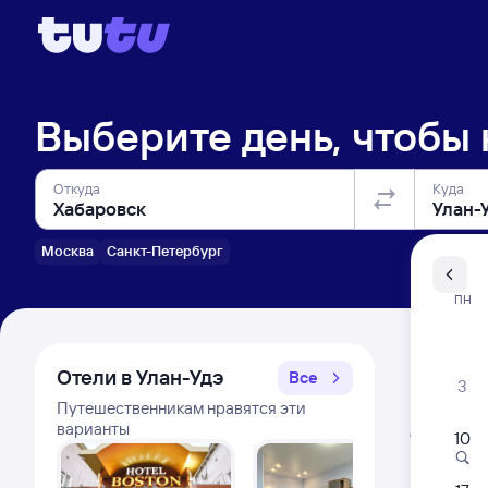
Выберите день, чтобы
Откуда
Куда
Москва
Санкт-Петербург
Санкт-Пе
ПН
Распи
Отели в Улан-Удэ
Все
3
Путешественникам нравятся эти
Расписа
варианты
Открыта про
10
Самый