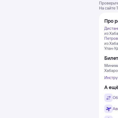
Проверьте
На сайте 
Про р
Дистан
из Хаба
Петров
из Хаб
Улан-Уд
Биле
Минима
Хабаров
Инстру
А ещё
Об
Ав