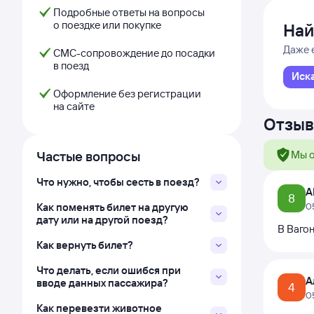
Подробные ответы на вопросы
о поездке или покупке
Най
Даже 
СМС-сопровождение до посадки
в поезд
Иск
Оформление без регистрации
на сайте
Отзыв
Частые вопросы
Мы о
Что нужно, чтобы сесть в поезд?
А
8
Как поменять билет на другую
0
дату или на другой поезд?
В Вагон
Как вернуть билет?
Что делать, если ошибся при
А
вводе данных пассажира?
4
0
Как перевезти животное