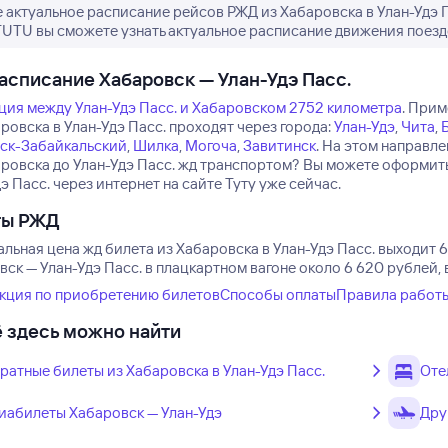
 актуальное расписание рейсов РЖД из Хабаровска в Улан-Удэ 
TUTU вы сможете узнать актуальное расписание движения поездо
асписание Хабаровск — Улан-Удэ Пасс.
ция между Улан-Удэ Пасс. и Хабаровском 2752 километра
.
Приме
ровска в Улан-Удэ Пасс. проходят через города:
Улан-Удэ
,
Чита
,
ск-Забайкальский
,
Шилка
,
Могоча
,
Завитинск
.
На этом направле
аровска до Улан-Удэ Пасс. жд транспортом? Вы можете оформить
э Пасс. через интернет на сайте Туту уже сейчас.
ты РЖД
льная цена жд билета из Хабаровска в Улан-Удэ Пасс. выходит 6
ск — Улан-Удэ Пасс. в плацкартном вагоне около 6 620 рублей,
кция по приобретению билетов
Способы оплаты
Правила работ
 здесь можно найти
ратные билеты из Хабаровска в Улан-Удэ Пасс.
Оте
иабилеты Хабаровск — Улан-Удэ
Дру