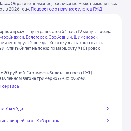
Пасс.. Обратите внимание, расписание может измениться.
в в 2026 году.
Подробнее о покупке билетов РЖД
рное время в пути равняется 54 часа 19 минут.
Поезда
Биробиджан
,
Белогорск
,
Свободный
,
Шимановск
,
нии курсирует 2 поезда.
Хотите узнать, как попасть
 и купить билет на поезд по маршруту Хабаровск —
 620 рублей.
Стоимость билета на поезд РЖД
 в купейном вагоне примерно 6 935 рублей.
ы сервиса
ли Улан-Удэ
гие авиарейсы из Хабаровска