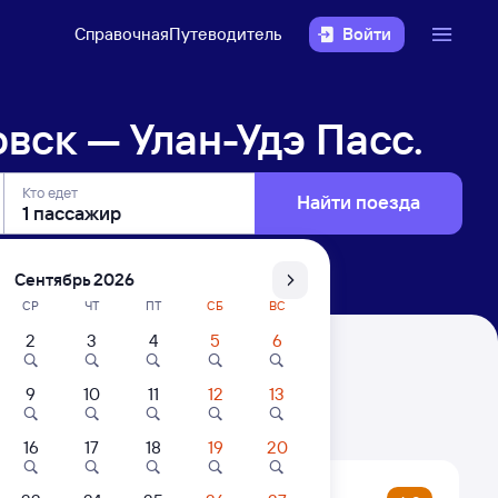
Справочная
Путеводитель
Войти
вск — Улан-Удэ Пасс.
Кто едет
Найти поезда
Сентябрь 2026
СР
ЧТ
ПТ
СБ
ВС
2
3
4
5
6
асс.
9
10
11
12
13
. Цены за 1 пассажира
16
17
18
19
20