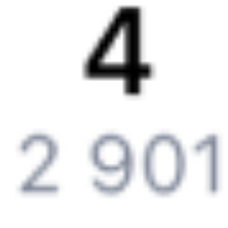
Контактная информация
Партнерам
Реклама на Туту.ру
Партнерская программа
Загрузите в
App Store
Загрузите в
Google Play
Загрузите в
AppGallery
Загрузите в
RuStore