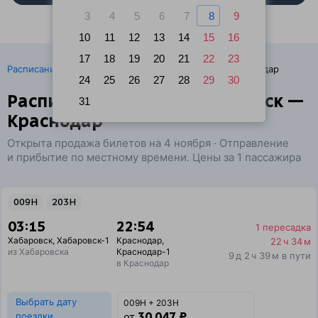
3
4
5
6
7
8
9
10
11
12
13
14
15
16
17
18
19
20
21
22
23
·
Расписание поездов
Ж/д билеты Хабаровск → Краснодар
24
25
26
27
28
29
30
Расписание поездов Хабаровск —
31
Краснодар
Открыта продажа билетов на 4 ноября · Отправление
и прибытие по местному времени. Цены за 1 пассажира
009Н
203Н
03:15
22:54
1 пересадка
Хабаровск
,
Хабаровск-1
Краснодар
,
22 ч 34 м
из Хабаровска
Краснодар-1
9 д 2 ч 39 м в пути
в Краснодар
Выбрать дату
009Н + 203Н
30 047 ₽
поездки
от