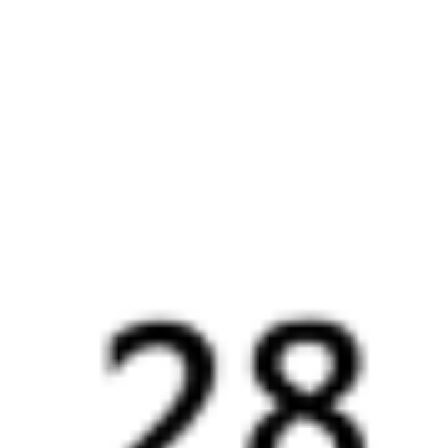
Другие авиарейсы из Хабаровска
Отели Краснодара
Купить жд билеты в
Краснодар
Отели в Краснодаре
Поддержка 24/7 на Туту
6 причин купить ж/д билеты именно здесь
Онлайн-покупка за 4 минуты
Онлайн-возврат билетов без очереди в кассу
Выбор любимых мест на схемах вагонов
Подробные ответы на вопросы о поездке или покупке
СМС-сопровождение до посадки в поезд
Оформление без регистрации на сайте