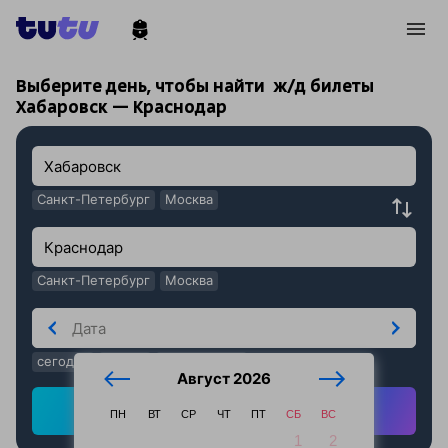
!
!
Выберите день, чтобы найти
ж/д билеты
Хабаровск — Краснодар
Санкт-Петербург
Москва
Санкт-Петербург
Москва
сегодня
завтра
послезавтра
Август 2026
Найти ж/д билеты
ПН
ВТ
СР
ЧТ
ПТ
СБ
ВС
1
2