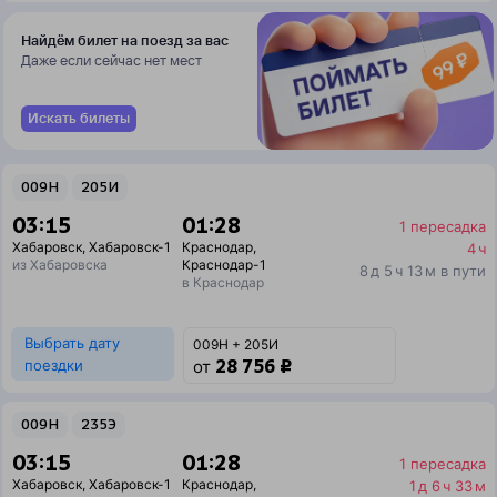
Найдём билет на поезд за вас
Даже если сейчас нет мест
Искать билеты
009Н
205И
03:15
01:28
1 пересадка
Хабаровск
,
Хабаровск-1
Краснодар
,
4 ч
из Хабаровска
Краснодар-1
8 д 5 ч 13 м в пути
в Краснодар
Выбрать дату
009Н + 205И
28 756 ₽
поездки
от
009Н
235Э
03:15
01:28
1 пересадка
Хабаровск
,
Хабаровск-1
Краснодар
,
1 д 6 ч 33 м