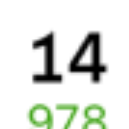
Выбрать дату
001Э + 219Я
30 152 ₽
поездки
от
001Э
Россия
353Е
13:26
03:40
1 пересадка
Хабаровск
,
Хабаровск-1
Краснодар
,
9 ч 14 м
из Хабаровска
Краснодар-1
7 д 21 ч 14 м в пути
в Краснодар
Выбрать дату
001Э + 353Е
24 484 ₽
поездки
от
001Э
Россия
273И
13:26
00:30
1 пересадка
Хабаровск
,
Хабаровск-1
Краснодар
,
11 ч 9 м
из Хабаровска
Краснодар-1
6 д 18 ч 4 м в пути
в Краснодар