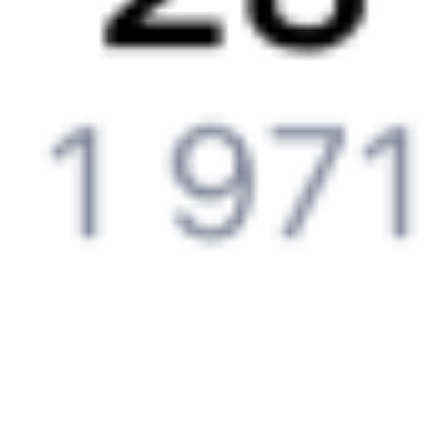
Частые вопросы
Что нужно, чтобы сесть в поезд?
Как поменять билет на другую дату или на другой поезд?
Как вернуть билет?
Что делать, если ошибся при вводе данных пассажира?
Как перевезти животное в поезде?
Как получить отчетные документы для бухгалтерии?
Что делать, если оплата не проходит?
Билеты РЖД
Вы можете заказать электронный жд билет и
железнодорожный билет на бланке РЖД.
Если вас интересует цена билета на поезд от
Хабаровска
до
Краснодара
, то укажите дату поездки. При этом вы увидите
стоимость билетов во всех доступных вагонах (плацкарт, купе