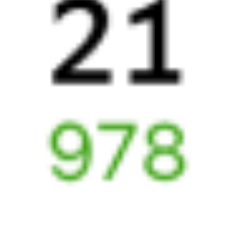
29 326 ₽
поездки
от
Найдём билет на поезд за вас
Даже если сейчас нет мест
Искать билеты
Узнайте расписание движения пассажирских поездов РЖД
из Хабаровска в Краснодар. Будьте внимательны, расписание
может измениться. На этой странице вы видите актуальное
расписание движения поездов в 2026 году.
Подробнее
о покупке билетов РЖД
А ещё здесь можно найти
Обратные билеты из Хабаровска в Краснодар
Авиабилеты Хабаровск — Краснодар