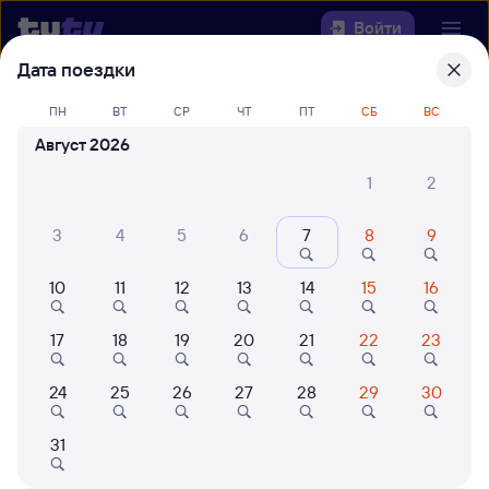
Войти
Дата поездки
Выберите день, чтобы найти
ж/д
ПН
ВТ
СР
ЧТ
ПТ
СБ
ВС
билеты Гвардейск — Смоленск
Август 2026
Центральный
1
2
22 года работаем для вас
42 млн путешествуют с на
3
4
5
6
7
8
9
Откуда
Куда
10
11
12
13
14
15
16
17
18
19
20
21
22
23
Когда
24
25
26
27
28
29
30
Кто едет
31
Найти поезда