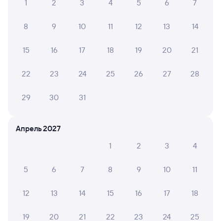
1
2
3
4
5
6
7
Обратные билеты из Гвардейска в Смоленск
Центральный
8
9
10
11
12
13
14
Отели Смоленска
15
16
17
18
19
20
21
Купить билеты на поезд Смоленск
22
23
24
25
26
27
28
29
30
31
Апрель 2027
1
2
3
4
5
6
7
8
9
10
11
12
13
14
15
16
17
18
19
20
21
22
23
24
25