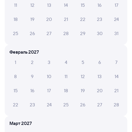
бухгалтерии?
11
12
13
14
15
16
17
Что делать, если оплата не проходит?
18
19
20
21
22
23
24
Проверьте график движения рейсов РЖД из Гвардейска
25
26
27
28
29
30
31
в Смоленск Центральный. Обратите внимание, расписание
может измениться. На сайте Туту вы найдете актуальное
расписание движения поездов в 2026 году.
Подробнее
Февраль 2027
о покупке билетов РЖД
1
2
3
4
5
6
7
Про расписание Гвардейск — Смоленск
Центральный
8
9
10
11
12
13
14
На этом направлении ходит 0 поездов.
15
16
17
18
19
20
21
Билеты РЖД
22
23
24
25
26
27
28
Инструкция по приобретению билетов
Способы оплаты
Правила работы сервиса
Март 2027
А ещё здесь можно найти