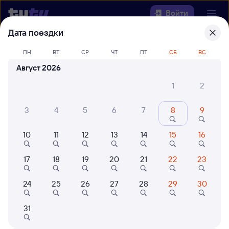
Войти
Дата поездки
Выберите день, чтобы найти
ж/д
ПН
ВТ
СР
ЧТ
ПТ
СБ
ВС
билеты Гвардейск — Шахтная
Август 2026
Откуда
1
2
Куда
3
4
5
6
7
8
9
10
11
12
13
14
15
16
Когда
17
18
19
20
21
22
23
Кто едет
24
25
26
27
28
29
30
Найти поезда
31