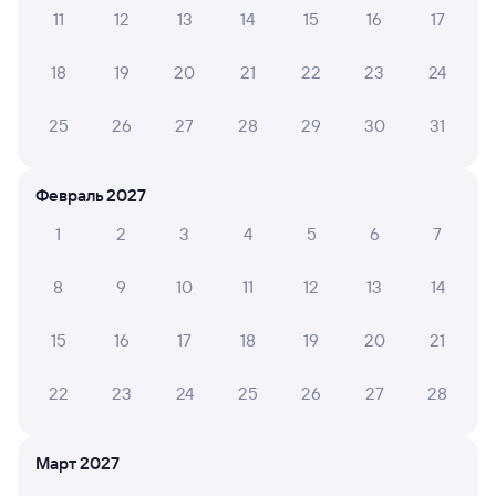
11
12
13
14
15
16
17
Проверьте расписание рейсов РЖД из Гвардейска
18
19
20
21
22
23
24
в Шахтную. Обратите внимание, расписание может
измениться. На сайте tutu.ru вы найдете актуальное
25
26
27
28
29
30
31
расписание движения поездов в 2026 году.
Подробнее
о покупке билетов РЖД
Февраль 2027
Про расписание Гвардейск — Шахтная
На этом направлении ходит 0 поездов.
1
2
3
4
5
6
7
Билеты РЖД
8
9
10
11
12
13
14
Инструкция по приобретению билетов
15
16
17
18
19
20
21
Способы оплаты
Правила работы сервиса
А ещё здесь можно найти
22
23
24
25
26
27
28
Обратные билеты из Гвардейска в Шахтную
Март 2027
Отели Шахт