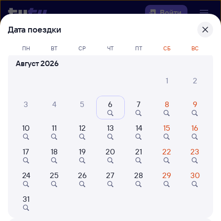
Войти
Дата поездки
Выберите день, чтобы найти
ж/д
ПН
ВТ
СР
ЧТ
ПТ
СБ
ВС
билеты Гвардейск — Ряжск-1
Август 2026
22 года работаем для вас
42 млн путешествуют с на
1
2
Откуда
3
4
5
6
7
8
9
Куда
10
11
12
13
14
15
16
Когда
17
18
19
20
21
22
23
Кто едет
24
25
26
27
28
29
30
31
Найти поезда