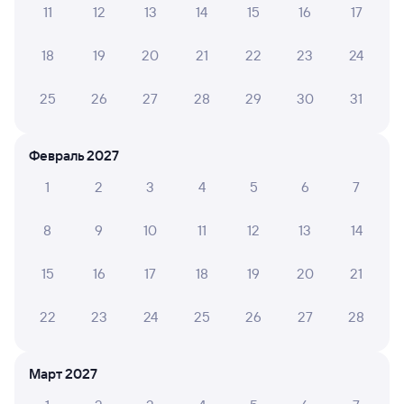
11
12
13
14
15
16
17
А ещё здесь можно найти
18
19
20
21
22
23
24
Обратные билеты из Гвардейска в Ряжск-1
Отели
25
26
27
28
29
30
31
Билеты на поезд Ряжск
Февраль 2027
1
2
3
4
5
6
7
8
9
10
11
12
13
14
15
16
17
18
19
20
21
22
23
24
25
26
27
28
Март 2027