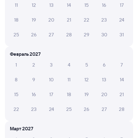
11
12
13
14
15
16
17
Проверьте график движения рейсов РЖД из Гвардейска
в Полоцк. Обратите внимание, расписание может
18
19
20
21
22
23
24
измениться. На сайте tutu.ru вы найдете актуальное
расписание движения поездов в 2026 году.
Подробнее
о покупке билетов РЖД
25
26
27
28
29
30
31
Про расписание Гвардейск — Полоцк
Февраль 2027
На этом направлении ходит 0 поездов.
1
2
3
4
5
6
7
Билеты РЖД
8
9
10
11
12
13
14
Инструкция по приобретению билетов
Способы оплаты
Правила работы сервиса
15
16
17
18
19
20
21
А ещё здесь можно найти
22
23
24
25
26
27
28
Обратные билеты из Гвардейска в Полоцк
Отели
Март 2027