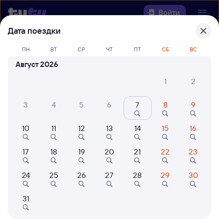
Войти
Дата поездки
Выберите день, чтобы найти
ж/д
ПН
ВТ
СР
ЧТ
ПТ
СБ
ВС
билеты Гвардейск — Полоцк
Август 2026
Откуда
1
2
Куда
3
4
5
6
7
8
9
10
11
12
13
14
15
16
Когда
17
18
19
20
21
22
23
Кто едет
24
25
26
27
28
29
30
Найти поезда
31