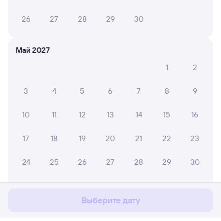
26
27
28
29
30
Май 2027
1
2
3
4
5
6
7
8
9
10
11
12
13
14
15
16
17
18
19
20
21
22
23
Мы используем cookies для более удобной работы
24
25
26
27
28
29
30
с сайтом.
Подробнее
31
Соглашаюсь
Выберите дату
Июнь 2027