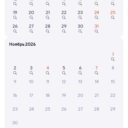
19
20
21
22
23
24
25
26
27
28
29
30
31
Показать
Коттеджи, дома
ещё 2
Агроусадьба
варианта
Простоквашино
Ноябрь 2026
4 ⁠180 ⁠₽
1
2
3
4
5
6
7
8
6 причин купить ж/д билеты
9
10
11
12
13
14
15
Онлайн-покупка за 4 минуты
16
17
18
19
20
21
22
Онлайн-возврат билетов без очереди в кассу
23
24
25
26
27
28
29
Выбор любимых мест на схемах вагонов
30
Подробные ответы на вопросы о поездке или