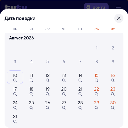
Войти
Дата поездки
Выберите день, чтобы найти
ж/д
ПН
ВТ
СР
ЧТ
ПТ
СБ
ВС
билеты Гвардейск — Орша-
Август 2026
Центральная
1
2
Откуда
3
4
5
6
7
8
9
Куда
10
11
12
13
14
15
16
Когда
17
18
19
20
21
22
23
Кто едет
24
25
26
27
28
29
30
Найти поезда
31