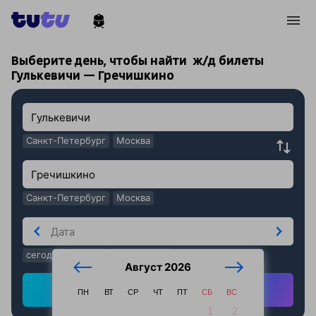
!
!
Выберите день, чтобы найти
ж/д билеты
Гулькевичи — Гречишкино
Санкт-Петербург
Москва
Санкт-Петербург
Москва
сегодня
завтра
послезавтра
Август 2026
Найти ж/д билеты
ПН
ВТ
СР
ЧТ
ПТ
СБ
ВС
1
2