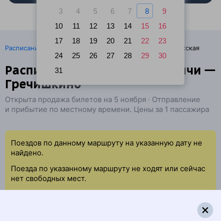
3
4
5
6
7
8
9
10
11
12
13
14
15
16
17
18
19
20
21
22
23
·
Расписание поездов
Ж/д билеты Гулькевичи → Тбилисская
24
25
26
27
28
29
30
Расписание поездов Гулькевичи —
31
Гречишкино
Открыта продажа билетов на 5 ноября · Отправление
и прибытие по местному времени. Цены за 1 пассажира
Поездов по данному маршруту на указанную дату не
найдено.
Поезда по указанному маршруту не ходят или сейчас
нет свободных мест.
Попробуйте повторить данный поиск позже