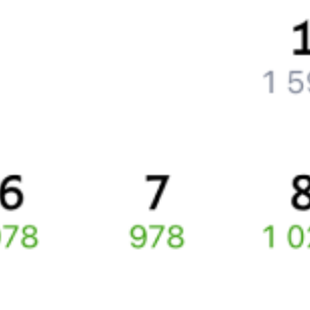
Что делать, если ошибся при вводе данных пассажира?
Как перевезти животное в поезде?
Как получить отчетные документы для бухгалтерии?
Что делать, если оплата не проходит?
Билеты РЖД
Вы можете заказать электронный жд билет и
железнодорожный билет на бланке РЖД.
Если вас интересует цена билета на поезд от
Гулькевичей
до
Тбилисской
, то укажите дату поездки. При этом вы увидите
стоимость билетов во всех доступных вагонах (плацкарт, купе
и др.) и сможете купить жд билеты
Гулькевичи
–
Тбилисская
онлайн.
Инструкция по приобретению билетов
Способы оплаты
Правила работы сервиса
Про расписание Гулькевичи — Гречишкино