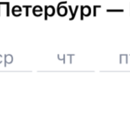
6 причин купить ж/д билеты именно здесь
Онлайн-покупка за 4 минуты
Онлайн-возврат билетов без очереди в кассу
Выбор любимых мест на схемах вагонов
Подробные ответы на вопросы о поездке или покупке
СМС-сопровождение до посадки в поезд
Оформление без регистрации на сайте
Частые вопросы
Что нужно, чтобы сесть в поезд?
Как поменять билет на другую дату или на другой поезд?
Как вернуть билет?