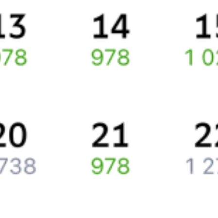
По данному маршруту курсирует 0 поездов.
Ищете как добраться из
Гулькевичей
до
Тбилисской
или как
доехать на поезде?
Вы можете заказать и купить железнодорожный билет
Гулькевичи
–
Тбилисская
через интернет прямо сейчас.
Путешественникам
Справочная
Путеводитель по странам
Бонусная программа
Подарочные сертификаты
Компания
История Туту.ру
Вакансии
Обратная связь