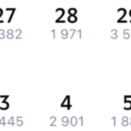
Контактная информация
Партнерам
Реклама на Туту.ру
Партнерская программа
Загрузите в
App Store
Загрузите в
Google Play
Загрузите в
AppGallery
Загрузите в
RuStore
Политика обработки персональных данных
Правовая