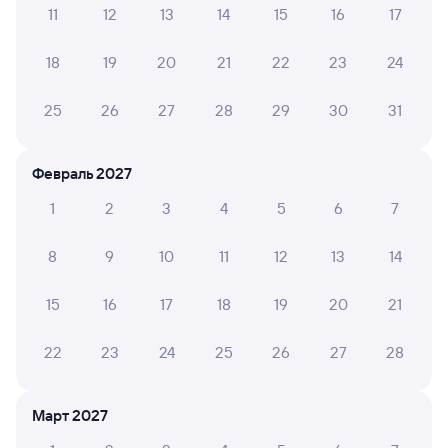
11
12
13
14
15
16
17
А ещё здесь можно найти
Обратные билеты из Грозного в Басинскую
18
19
20
21
22
23
24
Отели
25
26
27
28
29
30
31
Другие авиарейсы из Грозного
Февраль 2027
Купить жд билеты Басинск
1
2
3
4
5
6
7
Вокзал Грозный
8
9
10
11
12
13
14
15
16
17
18
19
20
21
22
23
24
25
26
27
28
Март 2027