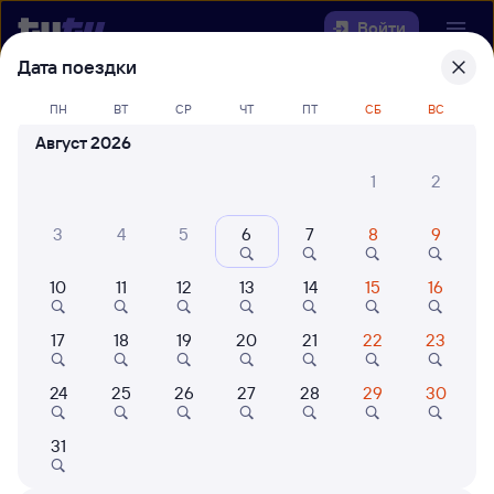
Войти
Дата поездки
Выберите день, чтобы найти
ж/д
ПН
ВТ
СР
ЧТ
ПТ
СБ
ВС
билеты Грозный — Басинская
Август 2026
22 года работаем для вас
42 млн путешествуют с на
1
2
Откуда
3
4
5
6
7
8
9
Куда
10
11
12
13
14
15
16
Когда
17
18
19
20
21
22
23
Кто едет
24
25
26
27
28
29
30
31
Найти поезда