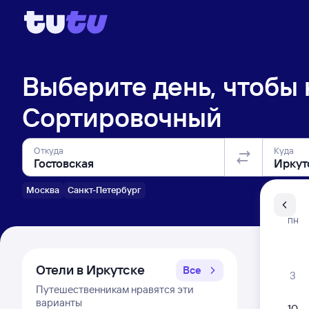
Выберите день, чтобы
Сортировочный
Откуда
Куда
Москва
Санкт-Петербург
Санкт-Пе
ПН
Распи
Отели в Иркутске
Все
3
Путешественникам нравятся эти
варианты
10