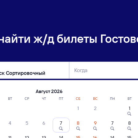
 найти
ж/д билеты Гостов
Когда
тербург
Москва
Сегодня
Завтра
Август 2026
ВТ
СР
ЧТ
ПТ
СБ
ВС
ПН
ВТ
1
2
1
сание поездов Гостовская — Иркутск 
4
5
6
7
8
9
7
8
11
12
13
14
15
16
14
15