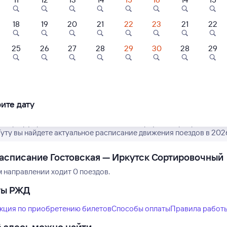
18
19
20
21
22
23
21
22
8,0
25
26
27
28
29
30
28
29
Нет рейсов по этому
ль
Мини-отель
Отель
Измените место отправления или при
артаменты
Good Hotel
Усадьба 1901
другой транспо
колов
ите дату
шбэк 108
Кешбэк 182
600 ⁠₽
2 ⁠117 ⁠₽
6 ⁠080 ⁠₽
 маршрут рейсов РЖД из Гостовской в Иркутск Сортировочный.
Туту вы найдете актуальное расписание движения поездов в 2026
асписание Гостовская — Иркутск Сортировочный
м направлении ходит 0 поездов.
ты РЖД
кция по приобретению билетов
Способы оплаты
Правила работ