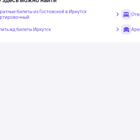
 здесь можно найти
ратные билеты из Гостовской в Иркутск
Оте
ртировочный
пить жд билеты Иркутск
Аре