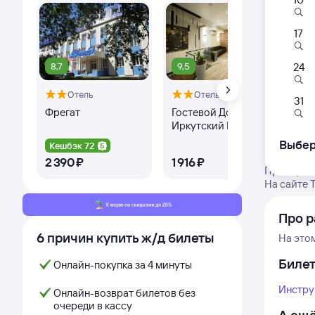
17
8,7
9,5
24
Отель
Отель
Оте
31
Фрегат
Гостевой Дом
Ап
Иркутский Кедр
Со
Выбер
Кешбэк 72
Ке
2 ⁠390 ⁠₽
1 ⁠916 ⁠₽
3 ⁠
Проверьте
На сайте 
Про р
6 причин купить ж/д билеты
На это
Биле
Онлайн-покупка за 4 минуты
Инстру
Онлайн-возврат билетов без
очереди в кассу