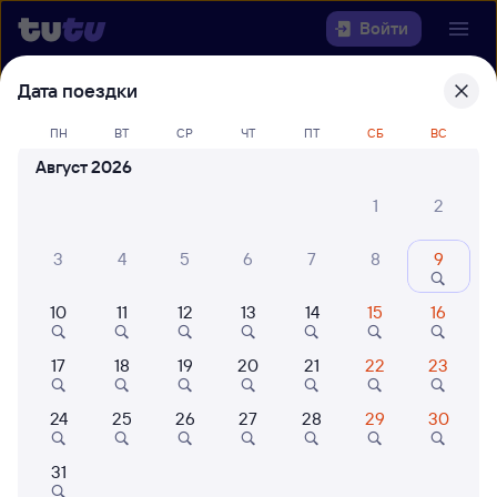
Войти
Дата поездки
Выберите день, чтобы найти
ж/д
билеты Гмелинская — Самара
ПН
ВТ
СР
ЧТ
ПТ
СБ
ВС
Август 2026
Откуда
1
2
Куда
3
4
5
6
7
8
9
Когда
10
11
12
13
14
15
16
Кто едет
17
18
19
20
21
22
23
24
25
26
27
28
29
30
Найти поезда
31