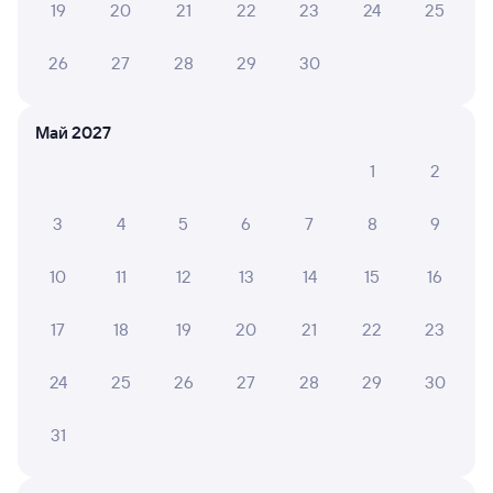
6 причин купить ж/д билеты
19
20
21
22
23
24
25
Онлайн-покупка за 4 минуты
26
27
28
29
30
Онлайн-возврат билетов без очереди в кассу
Май 2027
Выбор любимых мест на схемах вагонов
1
2
Подробные ответы на вопросы о поездке или
покупке
3
4
5
6
7
8
9
СМС-сопровождение до посадки в поезд
10
11
12
13
14
15
16
Оформление без регистрации на сайте
17
18
19
20
21
22
23
Частые вопросы
24
25
26
27
28
29
30
Что нужно, чтобы сесть в поезд?
31
Как поменять билет на другую дату или
на другой поезд?