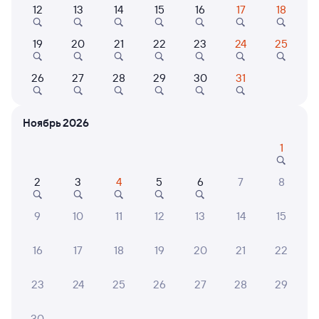
12
13
14
15
16
17
18
373С
Проходящий
7,1
19
20
21
22
23
24
25
13 ч 21 м в пути
12:18
01:39
26
27
28
29
30
31
Гмелинская
Самара
Гмелинка
в Тюмень
из Дербента
Ноябрь 2026
Дни следования
ближайшие: 9, 11, 13 августа
Маршрут
1
Плацкарт
Купе
2
3
4
5
6
7
8
от
2 ⁠211 ⁠₽
от
3 ⁠163 ⁠₽
Выберите дату
9
10
11
12
13
14
15
16
17
18
19
20
21
22
Найдём билет на поезд за вас
Даже если сейчас нет мест
23
24
25
26
27
28
29
Искать билеты
30